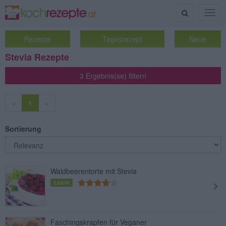
Suche
Togg
navig
Rezepte
Tagesrezept
Neue
Stevia Rezepte
3 Ergebnis(se) filtern
«
1
»
Sortierung
Waldbeerentorte mit Stevia
Leicht
Faschingskrapfen für Veganer