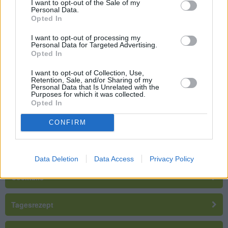
Faschingskrapfen für Veganer
I want to opt-out of the Sale of my
Personal Data.
Leicht
Opted In
I want to opt-out of processing my
Personal Data for Targeted Advertising.
Waldbeerentorte mit Stevia
Opted In
Leicht
I want to opt-out of Collection, Use,
Retention, Sale, and/or Sharing of my
Personal Data that Is Unrelated with the
Fettburner Drink
Purposes for which it was collected.
Opted In
Leicht
CONFIRM
Rezepte suchen
Data Deletion
Data Access
Privacy Policy
Cocktails
Tagesrezept