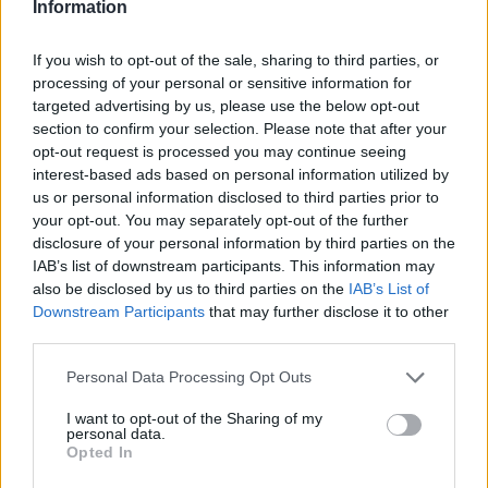
mit Stevia
ausprobiert, sollte man sich deshalb immer unbedingt
Information
an die Mengenangaben halten. Mit etwas Übung kann man die
Süße des Krauts aber gut einschätzen, so dass die Dosierung
If you wish to opt-out of the sale, sharing to third parties, or
keine Probleme macht. Anders als herkömmlicher Zucker hat
processing of your personal or sensitive information for
Stevia einen leichten Nachgeschmack, der an Lakritze erinnert.
targeted advertising by us, please use the below opt-out
Dieser ist etwas gewöhnungsbedürftig, ermöglicht aber auch neue
section to confirm your selection. Please note that after your
Geschmacksnuancen.
opt-out request is processed you may continue seeing
interest-based ads based on personal information utilized by
us or personal information disclosed to third parties prior to
your opt-out. You may separately opt-out of the further
disclosure of your personal information by third parties on the
IAB’s list of downstream participants. This information may
also be disclosed by us to third parties on the
IAB’s List of
Downstream Participants
that may further disclose it to other
third parties.
Personal Data Processing Opt Outs
Weitere passende Kategorien
I want to opt-out of the Sharing of my
personal data.
Top-Kategorierezepte
Opted In