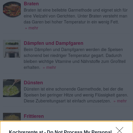
Braten
Braten ist eine beliebte Garmethode und eignet sich für
eine Vielzahl von Gerichten. Unter Braten versteht man
das Garen bei hoher Temperatur in ein wenig Fett.
» mehr
Dämpfen und Dampfgaren
Beim Dämpfen und Dampfgaren werden die Speisen
schonend bei niedriger Temperatur gegart. Dadurch
bleiben wichtige Vitamine und Nährstoffe zum Großteil
erhalten.
» mehr
Dünsten
Dünsten ist eine schonende Garmethode, bei der die
Speisen bei geringer Hitze und wenig Flüssigkeit garen.
Diese Zubereitungsart ist einfach umzusetzen.
» mehr
Frittieren
Beim Frittieren werden die Lebensmittel in heißem Öl
oder Fett schwimmend gegart.
» mehr
Kochrezepte.at -
Do Not Process My Personal