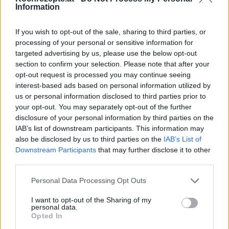
Information
Niedrigtemperaturgaren
Das Niedrigtemperaturgaren ist eine Methode die in der
If you wish to opt-out of the sale, sharing to third parties, or
Küche anstelle des Bratens angewand wird. Das Fleisch
processing of your personal or sensitive information for
beibt saftiger und trocknet weniger aus.
» mehr
targeted advertising by us, please use the below opt-out
section to confirm your selection. Please note that after your
Pochieren
opt-out request is processed you may continue seeing
interest-based ads based on personal information utilized by
Pochieren ist eine ganz spezielle Garmethode für
us or personal information disclosed to third parties prior to
empfindliche Lebensmittel wie Eier oder Fischfilets. Der
Begriff Pochieren stammt aus dem Französischen und
your opt-out. You may separately opt-out of the further
bedeutet garziehen.
» mehr
disclosure of your personal information by third parties on the
IAB’s list of downstream participants. This information may
also be disclosed by us to third parties on the
IAB’s List of
Rösten
Downstream Participants
that may further disclose it to other
Das Rösten ist eine weit verbreitete Garmethode bei der
third parties.
Lebensmittel ohne zusätzliche Zugabe von Fett oder Öl
erhitzt werden und so Feuchtigkeit entzogen wird.
Personal Data Processing Opt Outs
» mehr
I want to opt-out of the Sharing of my
personal data.
Schmoren
Opted In
Schmoren ist eine Kombination aus den beiden