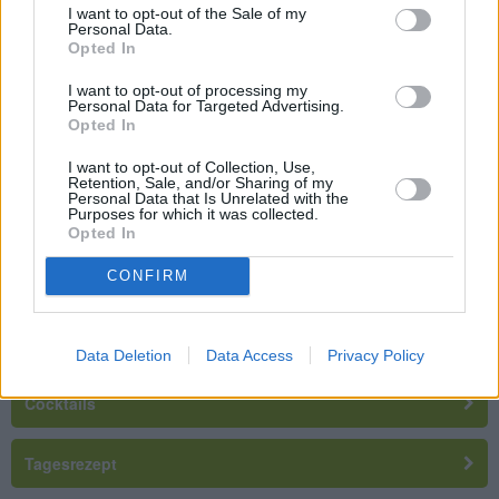
Garmethoden Braten und Dünsten. Gerichte wie
I want to opt-out of the Sale of my
Personal Data.
Rouladen oder Gulasch werden dadurch besonders zart
Opted In
und aromatisch.
» mehr
I want to opt-out of processing my
Personal Data for Targeted Advertising.
Sieden
Opted In
Beim Sieden werden die Lebensmittel in reichlich
kochender Flüßigkeit am Siedepunkt gekocht. Diese
I want to opt-out of Collection, Use,
schonende Garmethode wird umgangsprachlich auch
Retention, Sale, and/or Sharing of my
Personal Data that Is Unrelated with the
köcheln genannt.
» mehr
Purposes for which it was collected.
Opted In
Zurück zur Übersicht
CONFIRM
Rezepte suchen
Data Deletion
Data Access
Privacy Policy
Cocktails
Tagesrezept