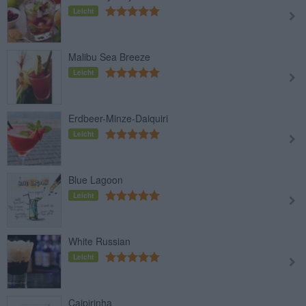
Leicht
Malibu Sea Breeze
Leicht
Erdbeer-Minze-Daiquiri
Leicht
Blue Lagoon
Leicht
White Russian
Leicht
Caipirinha