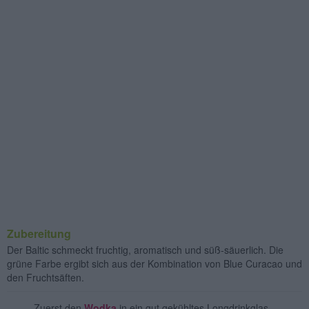
Zubereitung
Der Baltic schmeckt fruchtig, aromatisch und süß-säuerlich. Die
grüne Farbe ergibt sich aus der Kombination von Blue Curacao und
den Fruchtsäften.
Zuerst den
Wodka
in ein gut gekühltes Longdrinkglas