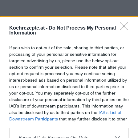
Interessante Rezeptsammlungen
Kochrezepte.at -
Do Not Process My Personal
Frische Cocktails
/
Cocktail Rezepte
/
Fruchtige Cocktails
/
Information
Süße Cocktails
/
Wodka Cocktails
/
Party Cocktails
/
Normal
If you wish to opt-out of the sale, sharing to third parties, or
Starke Cocktails
processing of your personal or sensitive information for
targeted advertising by us, please use the below opt-out
Top
section to confirm your selection. Please note that after your
Ähnliche Rezepte
opt-out request is processed you may continue seeing
Mandarin Manhattan Cocktail
interest-based ads based on personal information utilized by
us or personal information disclosed to third parties prior to
Leicht
your opt-out. You may separately opt-out of the further
disclosure of your personal information by third parties on the
IAB’s list of downstream participants. This information may
Bloody Mary
also be disclosed by us to third parties on the
IAB’s List of
Leicht
Downstream Participants
that may further disclose it to other
third parties.
Kokos Winter
Personal Data Processing Opt Outs