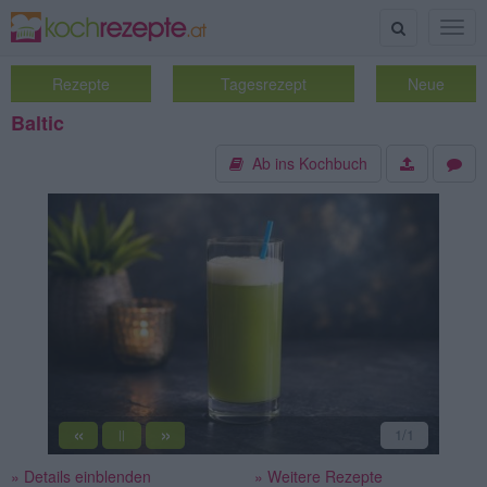
Suche
Togg
navig
Rezepte
Tagesrezept
Neue
Baltic
Ab ins Kochbuch
«
»
1
/1
||
» Details einblenden
» Weitere Rezepte