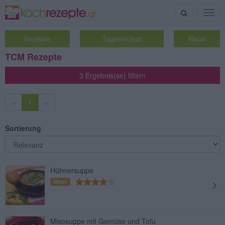
Suche
Togg
navig
Rezepte
Tagesrezept
Neue
TCM Rezepte
3 Ergebnis(se) filtern
«
1
»
Sortierung
Hühnersuppe
Mittel
Misosuppe mit Gemüse und Tofu