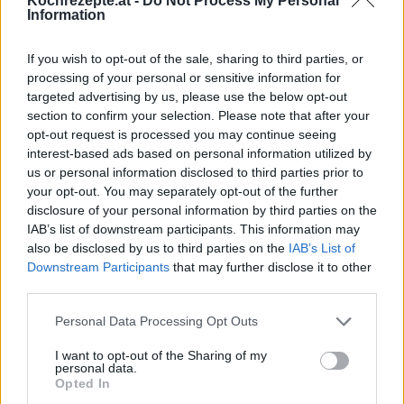
Kochrezepte.at -
Do Not Process My Personal
z.B. Wurzelgemüse, Rindfleisch oder Kürbis. Metall-Lebensmittel
Information
sind dagegen Zwiebeln, Reis und Rettich und zu den Wasser-
Lebensmitteln gehören Fische, Schweinefleisch und viele
Hülsenfrüchte. Holz wird vertreten durch Geflügel, Tomaten und
If you wish to opt-out of the sale, sharing to third parties, or
Joghurt, während Artischocken, Lammfleisch und Roggen zu dem
processing of your personal or sensitive information for
Element Feuer gehören. Das Kochen nach TCM bedarf einer
targeted advertising by us, please use the below opt-out
gewissen Übung, doch die Rezepte nach TCM zeigen auch
section to confirm your selection. Please note that after your
Kochanfängern, wie es funktioniert.
opt-out request is processed you may continue seeing
interest-based ads based on personal information utilized by
us or personal information disclosed to third parties prior to
your opt-out. You may separately opt-out of the further
disclosure of your personal information by third parties on the
IAB’s list of downstream participants. This information may
also be disclosed by us to third parties on the
IAB’s List of
Downstream Participants
that may further disclose it to other
third parties.
Personal Data Processing Opt Outs
Weitere passende Kategorien
I want to opt-out of the Sharing of my
personal data.
Opted In
Top-Kategorierezepte