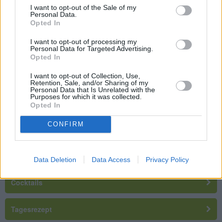
I want to opt-out of the Sale of my
Kokosmilch-Vanillereis mit Apfel und
Personal Data.
Rosinen
Opted In
Mittel
I want to opt-out of processing my
Personal Data for Targeted Advertising.
Misosuppe mit Gemüse und Tofu
Opted In
Mittel
I want to opt-out of Collection, Use,
Retention, Sale, and/or Sharing of my
Personal Data that Is Unrelated with the
Purposes for which it was collected.
Hühnersuppe
Opted In
Mittel
CONFIRM
Rezepte suchen
Data Deletion
Data Access
Privacy Policy
Cocktails
Tagesrezept