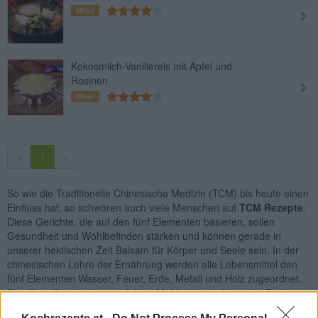
Mittel
Kokosmilch-Vanillereis mit Apfel und
Rosinen
Mittel
«
1
»
So wie die Traditionelle Chinesische Medizin (TCM) bis heute einen
Einfluss hat, so schwören auch viele Menschen auf
TCM Rezepte
.
Diese Gerichte, die auf den fünf Elementen basieren, sollen
Gesundheit und Wohlbefinden stärken und können gerade in
unserer hektischen Zeit Balsam für Körper und Seele sein. In der
chinesischen Lehre der Ernährung werden alle Lebensmittel den
fünf Elementen Wasser, Feuer, Erde, Metall und Holz zugeordnet.
Sie alle sollten in einer perfekten Mahlzeit enthalten sein. Zu den
Lebensmitteln, die dem Element Erde zugeordnet sind gehören