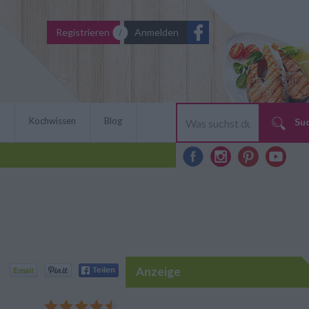
Registrieren
Anmelden
r
Kochwissen
Blog
Su
Anzeige
mack: der Wodka Gimlet mit