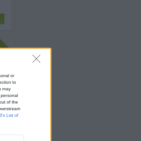
n
sonal or
ection to
ou may
 personal
out of the
 downstream
B’s List of