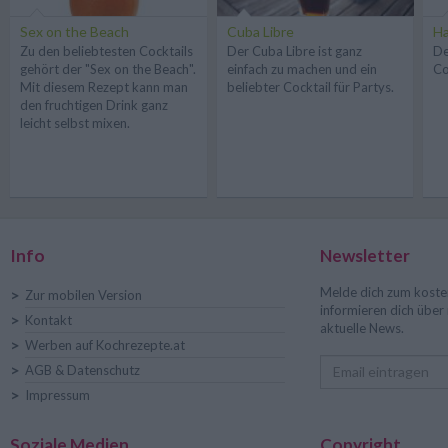
Sex on the Beach
Cuba Libre
Ha
Zu den beliebtesten Cocktails
Der Cuba Libre ist ganz
De
gehört der "Sex on the Beach".
einfach zu machen und ein
Co
Mit diesem Rezept kann man
beliebter Cocktail für Partys.
den fruchtigen Drink ganz
leicht selbst mixen.
Info
Newsletter
Melde dich zum koste
>
Zur mobilen Version
informieren dich übe
>
Kontakt
aktuelle News.
>
Werben auf Kochrezepte.at
>
AGB & Datenschutz
>
Impressum
Soziale Medien
Copyright