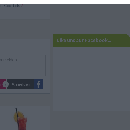
ktails
/
ts Cocktails
/
Like uns auf Facebook...
n
Anmelden