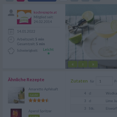
Lime Juice.
kochrezepte.at
Mitglied seit:
24.02.2014
14.01.2022
Arbeitszeit:
5 min
Gesamtzeit:
5 min
Schwierigkeit:
«
»
||
Ähnliche Rezepte
Zutaten
für
P
Amaretto Apfelsaft
4
cl
Wodka
Leicht
3
cl
Lime Ju
3
Stk.
Eiswürf
Aperol Spritzer
Leicht