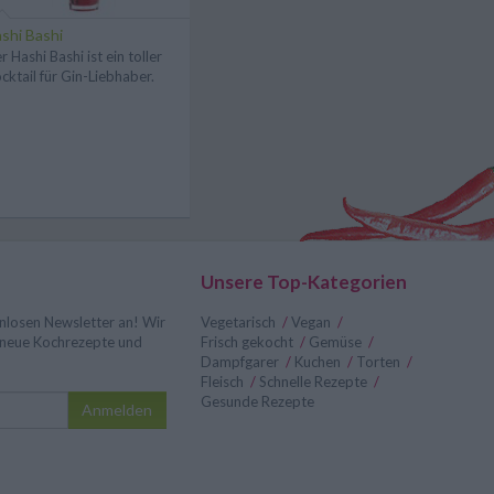
shi Bashi
r Hashi Bashi ist ein toller
cktail für Gin-Liebhaber.
Unsere Top-Kategorien
nlosen Newsletter an! Wir
Vegetarisch
/
Vegan
/
r neue Kochrezepte und
Frisch gekocht
/
Gemüse
/
Dampfgarer
/
Kuchen
/
Torten
/
Fleisch
/
Schnelle Rezepte
/
Gesunde Rezepte
Anmelden