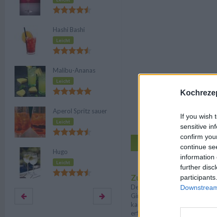
Hashi Bashi
Leicht
Malibu-Ananas
Leicht
Kochrezep
Aperol Spritz sauer
If you wish 
Leicht
sensitive in
confirm you
Zu den Küc
continue se
Hugo
information 
Leicht
Au
further disc
Zubereitung
participants
Der Wodka Gimlet ist eine Var
Downstream 
Gimlet aus Gin und Lime Juice
kann man nach Belieben anpas
erfrischend, fruchtig und süß-s