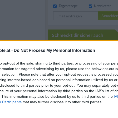
Tagesrezept
Newsletter
Anmelde
Schmeckt dir sicher auch
Kiwi-Gurken-Bananen-
te.at -
Do Not Process My Personal Information
Smoothie
Leicht
to opt-out of the sale, sharing to third parties, or processing of your per
formation for targeted advertising by us, please use the below opt-out s
Erdbeer-Smoothie
r selection. Please note that after your opt-out request is processed y
henhelfern
Leicht
eing interest-based ads based on personal information utilized by us or
disclosed to third parties prior to your opt-out. You may separately opt-
f meine Einkaufsliste
losure of your personal information by third parties on the IAB’s list of
Glühmost
. This information may also be disclosed by us to third parties on the
IA
Leicht
iante des klassischen
Participants
that may further disclose it to other third parties.
. Das Mischungsverhältnis
sen. Der Geschmack ist
Frozen Strawberry Daiquiri
äuerlich.