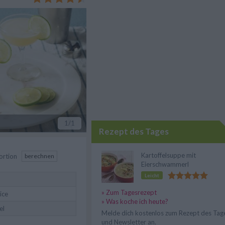
1
/1
Rezept des Tages
Kartoffelsuppe mit
ortion
berechnen
Eierschwammerl
Leicht
» Zum Tagesrezept
ice
» Was koche ich heute?
el
Melde dich kostenlos zum Rezept des Tag
und Newsletter an.