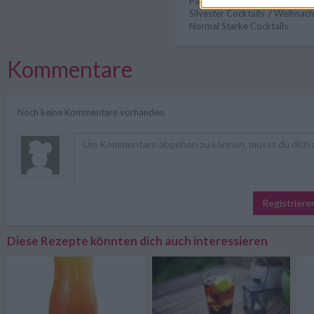
Party Cocktails
/
Hochzeit Coc
Silvester Cocktails
/
Weihnach
Normal Starke Cocktails
Kommentare
Noch keine Kommentare vorhanden.
Registriere
Diese Rezepte könnten dich auch interessieren