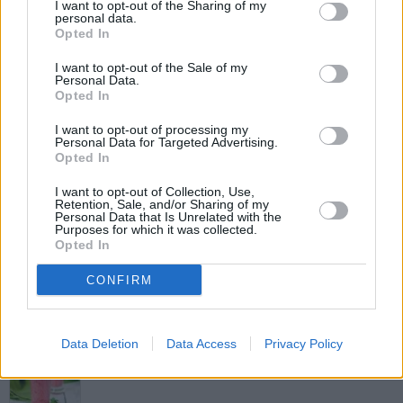
I want to opt-out of the Sharing of my
Gurken Smoothie
personal data.
Opted In
Leicht
I want to opt-out of the Sale of my
Personal Data.
Opted In
Wassermelonen-Smoothie
Leicht
I want to opt-out of processing my
Personal Data for Targeted Advertising.
Opted In
Melonen-Smoothie
I want to opt-out of Collection, Use,
Leicht
Retention, Sale, and/or Sharing of my
Personal Data that Is Unrelated with the
Purposes for which it was collected.
Opted In
Erdbeer-Karotten-Smoothie
CONFIRM
Leicht
Himbeer-Limetten-Smoothie
Data Deletion
Data Access
Privacy Policy
Leicht