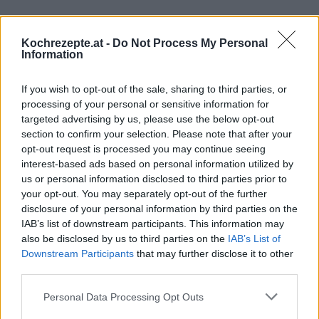
Interessante Rezeptsammlungen
Kochrezepte.at -
Do Not Process My Personal
Smoothie Rezepte
/
Cremige Cocktails
/
Fruchtige Cocktails
/
Information
Cocktails mit Orangensaft
If you wish to opt-out of the sale, sharing to third parties, or
Top
processing of your personal or sensitive information for
Ähnliche Rezepte
targeted advertising by us, please use the below opt-out
section to confirm your selection. Please note that after your
Kiwi-Gurken-Bananen-Smoothie
opt-out request is processed you may continue seeing
Leicht
interest-based ads based on personal information utilized by
us or personal information disclosed to third parties prior to
your opt-out. You may separately opt-out of the further
Heidelbeer-Smoothie
disclosure of your personal information by third parties on the
Leicht
IAB’s list of downstream participants. This information may
also be disclosed by us to third parties on the
IAB’s List of
Downstream Participants
that may further disclose it to other
Grapefruit-Granatapfel-Smoothie
third parties.
Leicht
Personal Data Processing Opt Outs