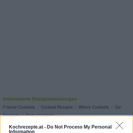
Interessante Rezeptsammlungen
Frische Cocktails
/
Cocktail Rezepte
/
Bittere Cocktails
/
Gin
Cocktails
/
Party Cocktails
Top
Kochrezepte.at -
Do Not Process My Personal
Information