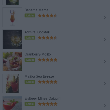
Bahama Mama
Leicht
Admiral Cocktail
Leicht
Cranberry-Mojito
Leicht
Malibu Sea Breeze
Leicht
Erdbeer-Minze-Daiquiri
Leicht