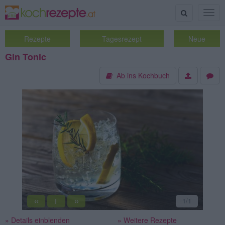
Suche
Togg
navig
Rezepte
Tagesrezept
Neue
Gin Tonic
Ab ins Kochbuch
«
»
1
/1
||
» Details einblenden
» Weitere Rezepte