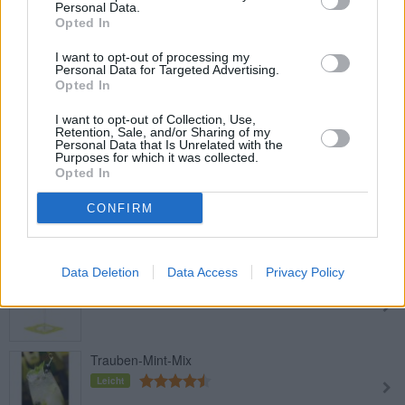
Personal Data.
Opted In
Asbach Cola
Leicht
I want to opt-out of processing my
Personal Data for Targeted Advertising.
Opted In
Aperol Spritz
I want to opt-out of Collection, Use,
Retention, Sale, and/or Sharing of my
Leicht
Personal Data that Is Unrelated with the
Purposes for which it was collected.
Opted In
Pisco Sour
CONFIRM
Leicht
Data Deletion
Data Access
Privacy Policy
Amaretto Sour
Leicht
Trauben-Mint-Mix
Leicht