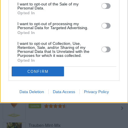
Leicht
I want to opt-out of the Sale of my
Personal Data.
Opted In
Asbach Cola
I want to opt-out of processing my
Personal Data for Targeted Advertising.
Leicht
Opted In
I want to opt-out of Collection, Use,
Aperol Spritz
Retention, Sale, and/or Sharing of my
Personal Data that Is Unrelated with the
Leicht
Purposes for which it was collected.
Opted In
CONFIRM
Pisco Sour
Leicht
Data Deletion
Data Access
Privacy Policy
Amaretto Sour
Leicht
Trauben-Mint-Mix