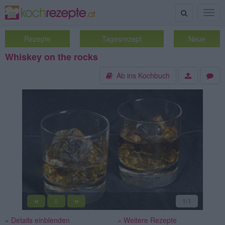
Suche
Togg
navig
Rezepte
Tagesrezept
Neue
Whiskey on the rocks
Ab ins Kochbuch
«
»
1
/1
||
» Details einblenden
» Weitere Rezepte