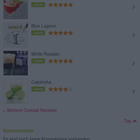
Leicht
Blue Lagoon
Leicht
White Russian
Leicht
Caipirinha
Leicht
» Weitere Cocktail Rezepte
Top
Kommentare
Es sind noch keine Kommentare vorhanden.