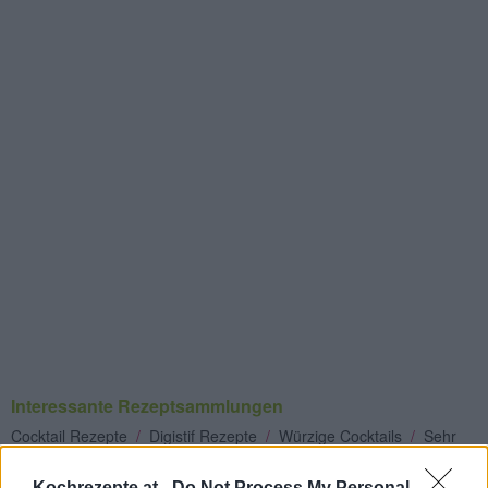
Interessante Rezeptsammlungen
Cocktail Rezepte
/
Digistif Rezepte
/
Würzige Cocktails
/
Sehr
starke Cocktails
/
Whiskey Cocktails
Kochrezepte.at -
Do Not Process My Personal