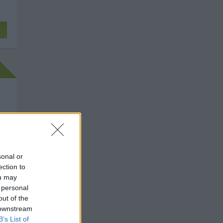
n
sonal or
ection to
ou may
 personal
out of the
 downstream
B’s List of