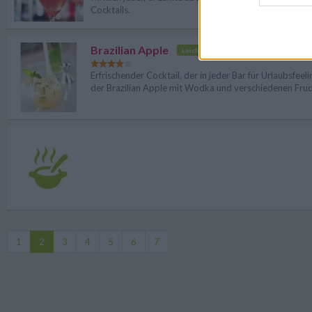
Cocktails.
Brazilian Apple
Leicht
Erfrischender Cocktail, der in jeder Bar für Urlaubsfeeli
der Brazilian Apple mit Wodka und verschiedenen Fruc
1
2
3
4
5
6
7