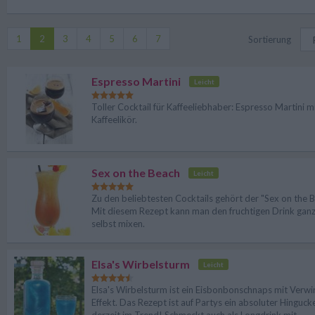
1
2
3
4
5
6
7
Sortierung
Espresso Martini
Leicht
Toller Cocktail für Kaffeeliebhaber: Espresso Martini m
Kaffeelikör.
Sex on the Beach
Leicht
Zu den beliebtesten Cocktails gehört der "Sex on the B
Mit diesem Rezept kann man den fruchtigen Drink ganz 
selbst mixen.
Elsa's Wirbelsturm
Leicht
Elsa's Wirbelsturm ist ein Eisbonbonschnaps mit Verwi
Effekt. Das Rezept ist auf Partys ein absoluter Hinguck