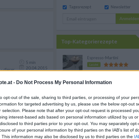
Tagesrezept
Newsletter
Anmelde
Top-Kategorierezepte
Espresso-Martini
5 min
Leicht
20.04.2015
- dieser
te.at -
Do Not Process My Personal Information
Gangsta´s Paradise
Leicht
to opt-out of the sale, sharing to third parties, or processing of your per
5 min
formation for targeted advertising by us, please use the below opt-out s
14.04.2015
k ist der
Blow Job
r selection. Please note that after your opt-out request is processed y
eing interest-based ads based on personal information utilized by us or
Leicht
disclosed to third parties prior to your opt-out. You may separately opt-
losure of your personal information by third parties on the IAB’s list of
Baltic
. This information may also be disclosed by us to third parties on the
IA