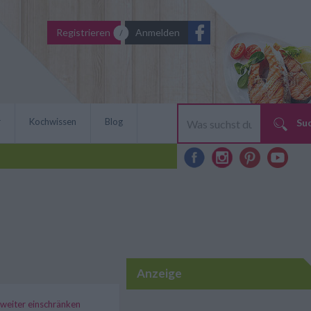
Registrieren
Anmelden
r
Kochwissen
Blog
Su
Anzeige
r weiter einschränken