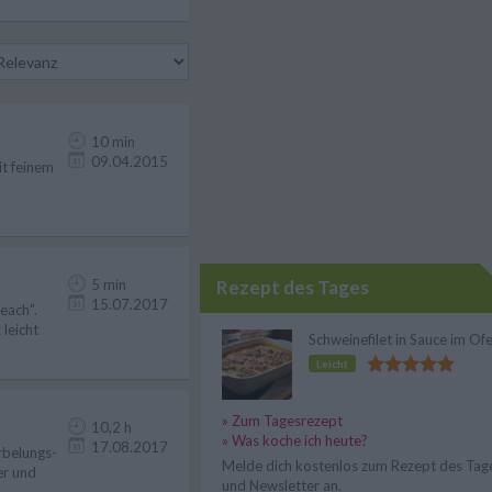
10 min
09.04.2015
it feinem
5 min
Rezept des Tages
15.07.2017
each".
leicht
Schweinefilet in Sauce im Of
Leicht
» Zum Tagesrezept
10,2 h
» Was koche ich heute?
17.08.2017
rbelungs-
Melde dich kostenlos zum Rezept des Tag
er und
und Newsletter an.