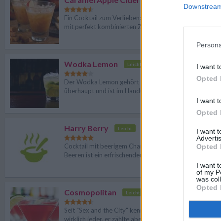
Mittel
Downstream 
Ein Cocktail zum Verlieben: Der Caramel Apple Cider 
mit perfekt kombinierten Zutaten.
Persona
Wodka Lemon
Leicht
I want t
Opted 
Der Wodka Lemon gehört zu den beliebtesten Cocktai
überhaupt und ist im Handumdrehen zubereitet.
I want t
Opted 
Harry Berry
Leicht
I want 
Advertis
Cocktail mit beerigem Charakter: Der Harry Berry mit f
Opted 
Beeren ist ein erfrischender Longdrink für den Sommer.
I want t
of my P
was col
Opted 
Cosmopolitan
Leicht
Seit "Sex and the City" kennt den erfrischenden Cosmo
wirklich jeder, er zählte aber bereits vorher zu den klas