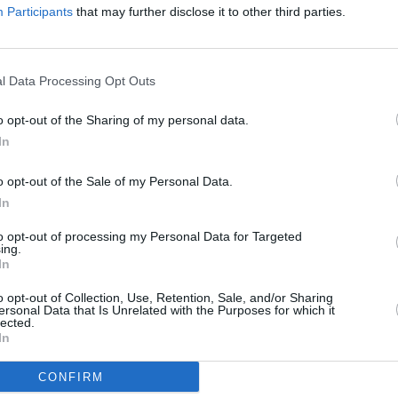
Participants
that may further disclose it to other third parties.
10 min
Leicht
09.04.2015
überzeugt
Kinderschokoladen-Likör
l Data Processing Opt Outs
Leicht
o opt-out of the Sharing of my personal data.
5 min
Cool Strawberry Caipiroska
In
08.04.2015
ls
Leicht
o opt-out of the Sale of my Personal Data.
In
Toffifee-Likör
to opt-out of processing my Personal Data for Targeted
Leicht
5 min
ing.
04.12.2018
rischen
In
Espresso Martini
o opt-out of Collection, Use, Retention, Sale, and/or Sharing
ersonal Data that Is Unrelated with the Purposes for which it
Leicht
lected.
In
5 min
Sweet Maria
20.04.2015
CONFIRM
politan
Leicht
sischen