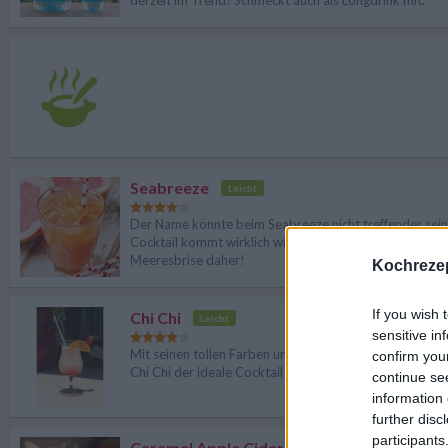
derzeit im Trend! Schmeckt auch als Longdrink mit.
Seabreeze
Leicht
Der Name könnte beim Seabreeze nicht treffender sein 
Cocktail kommt wirklich wie eine erfrischende, kühle
Meeresbrise daher!
Kochrezep
If you wish 
Chi Chi
Leicht
sensitive in
Mit seinen tollen Farben und dem exotischen Geschmac
confirm you
Chi Chi der ideale Cocktail für Urlaubsträume...
continue se
information 
further disc
participants
Caramel Apple Cider