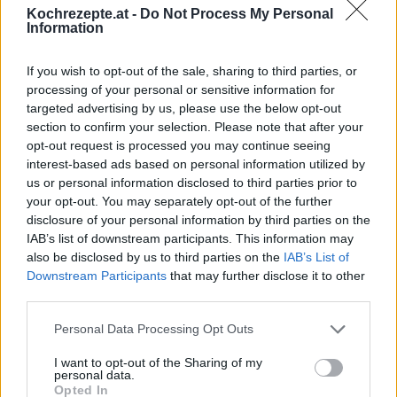
Alkoholfreie Cocktails
Kochrezepte.at -
Do Not Process My Personal
Information
Top
Ähnliche Rezepte
If you wish to opt-out of the sale, sharing to third parties, or
processing of your personal or sensitive information for
Ipanema
targeted advertising by us, please use the below opt-out
Leicht
section to confirm your selection. Please note that after your
opt-out request is processed you may continue seeing
interest-based ads based on personal information utilized by
Baby Cocktail
us or personal information disclosed to third parties prior to
Leicht
your opt-out. You may separately opt-out of the further
disclosure of your personal information by third parties on the
IAB’s list of downstream participants. This information may
Buttermilch Flip
also be disclosed by us to third parties on the
IAB’s List of
Downstream Participants
that may further disclose it to other
Leicht
third parties.
Personal Data Processing Opt Outs
Erdbeer-Ananas-Cocktail
Leicht
I want to opt-out of the Sharing of my
personal data.
Opted In