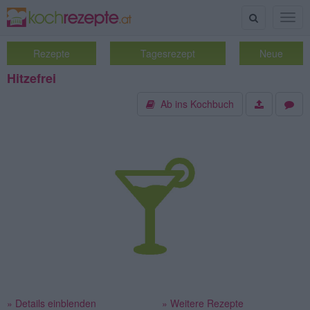
Suche
Togg
navig
Rezepte
Tagesrezept
Neue
Hitzefrei
Ab ins Kochbuch
» Details einblenden
» Weitere Rezepte