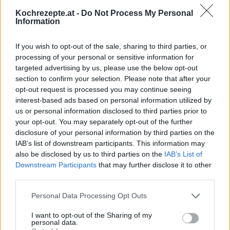
Frische Cocktails
/
Cocktail Rezepte
/
Cremige Cocktails
/
Kochrezepte.at -
Do Not Process My Personal
Fruchtige Cocktails
/
Alkoholfreie Cocktails
Information
Top
If you wish to opt-out of the sale, sharing to third parties, or
Ähnliche Rezepte
processing of your personal or sensitive information for
Ipanema
targeted advertising by us, please use the below opt-out
Leicht
section to confirm your selection. Please note that after your
opt-out request is processed you may continue seeing
interest-based ads based on personal information utilized by
Baby Cocktail
us or personal information disclosed to third parties prior to
your opt-out. You may separately opt-out of the further
Leicht
disclosure of your personal information by third parties on the
IAB’s list of downstream participants. This information may
also be disclosed by us to third parties on the
IAB’s List of
Buttermilch Flip
Downstream Participants
that may further disclose it to other
Leicht
third parties.
Personal Data Processing Opt Outs
Erdbeer-Ananas-Cocktail
I want to opt-out of the Sharing of my
Leicht
personal data.