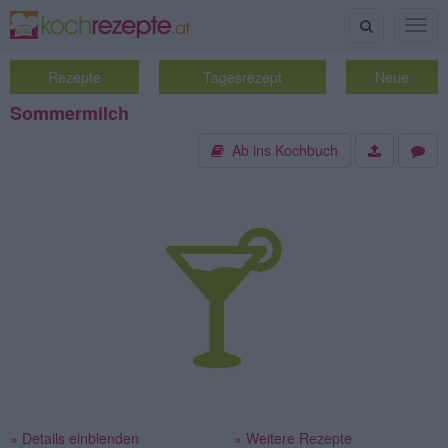
Suche
Togg
navig
Rezepte
Tagesrezept
Neue
Sommermilch
Ab ins Kochbuch
» Details einblenden
» Weitere Rezepte