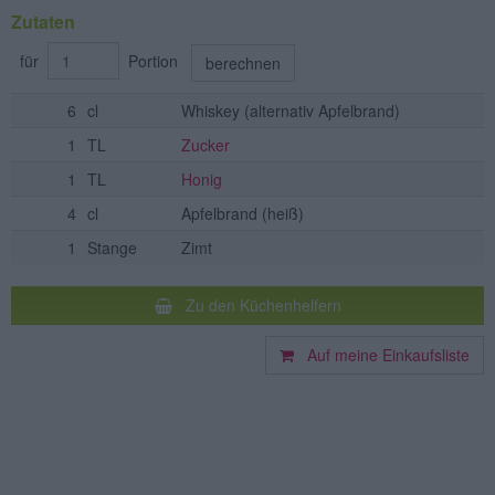
Zutaten
für
Portion
berechnen
6
cl
Whiskey
(alternativ Apfelbrand)
1
TL
Zucker
1
TL
Honig
4
cl
Apfelbrand
(heiß)
1
Stange
Zimt
Zu den Küchenhelfern
Auf meine Einkaufsliste