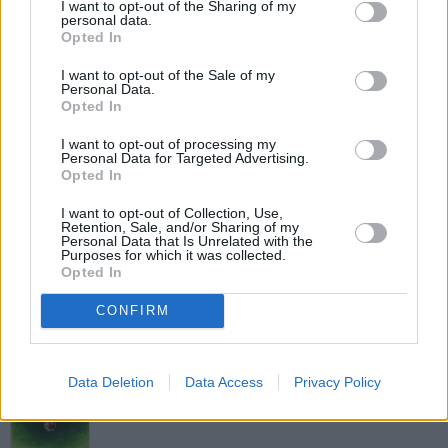
I want to opt-out of the Sharing of my
Christmas-Punsch
personal data.
Opted In
Leicht
I want to opt-out of the Sale of my
Personal Data.
Opted In
Elsa's Wirbelsturm
Leicht
I want to opt-out of processing my
Personal Data for Targeted Advertising.
Opted In
Sweet Christmas
I want to opt-out of Collection, Use,
Leicht
Retention, Sale, and/or Sharing of my
Personal Data that Is Unrelated with the
Purposes for which it was collected.
Opted In
Sweet Naomi
CONFIRM
Leicht
Drunken Sailor
Data Deletion
Data Access
Privacy Policy
Leicht