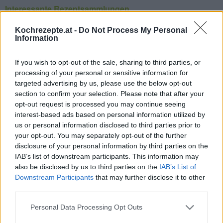
Interessante Rezeptsammlungen
Punsch Rezepte
/
Fruchtige Cocktails
/
Süße Cocktails
/
Sehr
Kochrezepte.at -
Do Not Process My Personal
starke Cocktails
/
Whiskey Cocktails
/
Silvester Cocktails
/
Information
Weihnachts Cocktails
If you wish to opt-out of the sale, sharing to third parties, or
Top
processing of your personal or sensitive information for
Ähnliche Rezepte
targeted advertising by us, please use the below opt-out
section to confirm your selection. Please note that after your
Hot Buttered Rum
opt-out request is processed you may continue seeing
Mittel
interest-based ads based on personal information utilized by
us or personal information disclosed to third parties prior to
your opt-out. You may separately opt-out of the further
Hot Buttered Rum Mix
disclosure of your personal information by third parties on the
Mittel
IAB’s list of downstream participants. This information may
also be disclosed by us to third parties on the
IAB’s List of
Downstream Participants
that may further disclose it to other
Espresso Martini
third parties.
Leicht
Personal Data Processing Opt Outs