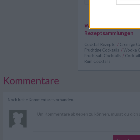
Weitere interessante
Rezeptsammlungen
Cocktail Rezepte
/
Cremige Co
Fruchtige Cocktails
/
Wodka C
Fruchtsaft Cocktails
/
Cocktai
Rum Cocktails
Kommentare
Noch keine Kommentare vorhanden.