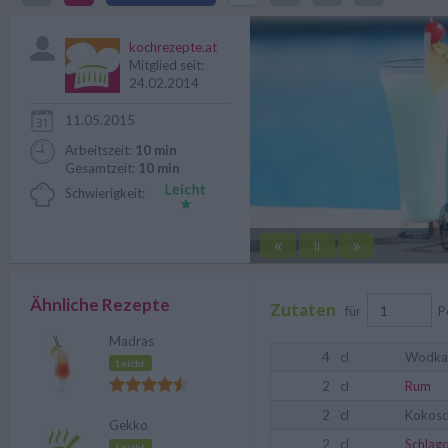
Swimming Pool mit Blue Curacao
kochrezepte.at
Mitglied seit:
24.02.2014
11.05.2015
Arbeitszeit:
10 min
Gesamtzeit:
10 min
Schwierigkeit:
«
»
||
Ähnliche Rezepte
Zutaten
für
P
Madras
4
cl
Wodka
Leicht
2
cl
Rum
2
cl
Kokos
Gekko
2
cl
Schlag
Leicht