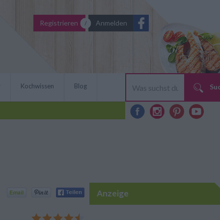
Registrieren
Anmelden
r
Kochwissen
Blog
Su
Anzeige
arty, aber auch auf
s ein Hit: der cremige