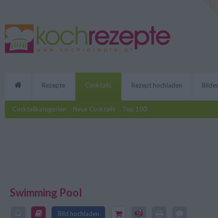
Rezepte
Cocktails
Rezept hochladen
Bilde
Cocktailkategorien
Neue Cocktails
Top 100
Swimming Pool
Perfekter Cocktail für die Poolp
Sommerfesten und anderen Party
Bild hochladen