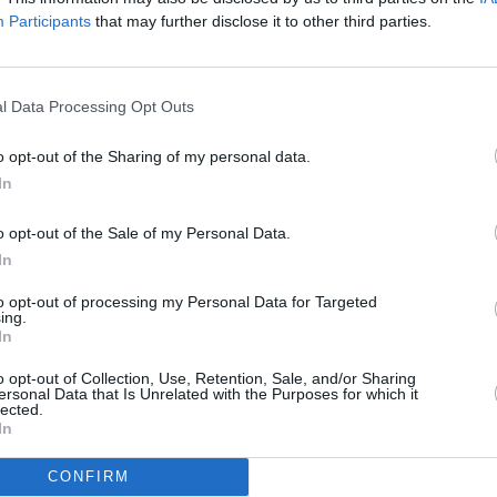
Leicht
Participants
that may further disclose it to other third parties.
remiger Cocktail, von dem
as Originalrezept stammt
 hier beschriebenen
Woodoo Woodoo
ß und leicht säuerlich,
l Data Processing Opt Outs
in-nussiger Kokosnote.
Leicht
o opt-out of the Sharing of my personal data.
Rum Julep
Eisfach vorfrosten.
In
ürfel in den Mixer geben.
Leicht
Kokoscreme, Schlagobers
o opt-out of the Sale of my Personal Data.
n Mixer geben. Die
en.
In
n Barsieb in das
Anzeige
to opt-out of processing my Personal Data for Targeted
nkglas abgießen. Den Blue
ing.
ntropfen lassen. Erst
In
Servieren mit einem
o opt-out of Collection, Use, Retention, Sale, and/or Sharing
ersonal Data that Is Unrelated with the Purposes for which it
lected.
In
wimming Pool zum
ck Kokosnuss, Ananas
CONFIRM
ailkirsche etc.