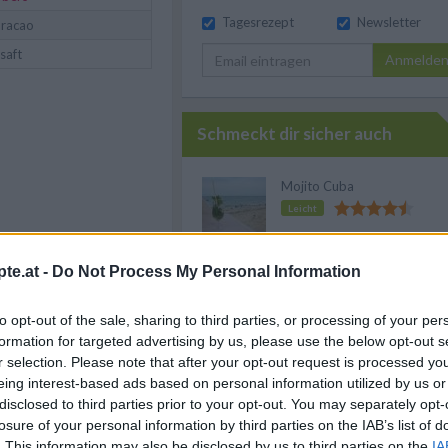
Tagesrezept
Newsletter
uracao
saft
Anmelde
Schmeckt dir sicher auch
Mojito Cuba
Leicht
Frozen Strawberry Daiquiri
te.at -
Do Not Process My Personal Information
Leicht
to opt-out of the sale, sharing to third parties, or processing of your per
formation for targeted advertising by us, please use the below opt-out s
Cuba Libre
r selection. Please note that after your opt-out request is processed y
Leicht
henhelfern
eing interest-based ads based on personal information utilized by us or
disclosed to third parties prior to your opt-out. You may separately opt-
losure of your personal information by third parties on the IAB’s list of
f meine Einkaufsliste
Shark´s Tooth Cocktail
. This information may also be disclosed by us to third parties on the
IA