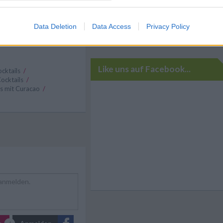
Data Deletion
Data Access
Privacy Policy
Like uns auf Facebook...
cktails
/
ocktails
/
ls mit Curacao
/