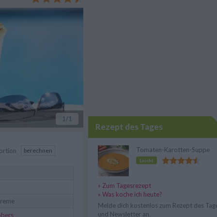
.
1
/1
Rezept des Tages
Tomaten-Karotten-Suppe
ortion
berechnen
Leicht
» Zum Tagesrezept
» Was koche ich heute?
creme
Melde dich kostenlos zum Rezept des Tag
und Newsletter an.
obers