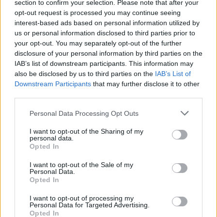
section to confirm your selection. Please note that after your
opt-out request is processed you may continue seeing
interest-based ads based on personal information utilized by
Känguru-Steaks mit
us or personal information disclosed to third parties prior to
Zwetschkensauce
your opt-out. You may separately opt-out of the further
Mittel
disclosure of your personal information by third parties on the
IAB’s list of downstream participants. This information may
also be disclosed by us to third parties on the
IAB’s List of
Downstream Participants
that may further disclose it to other
«
1
»
third parties.
Australische Rezepte können als eine Mischung aus der
Personal Data Processing Opt Outs
englischen, italienischen und asiatischen Küche beschrieben
werden. Lange Zeit hatte die australische Küche keinen besonders
I want to opt-out of the Sharing of my
personal data.
guten Ruf, doch in den letzten Jahrzehnten haben sich die
Opted In
Gerichte, die ursprünglich aus der englischen Küche stammten,
stetig weiterentwickelt. Geprägt von vielen verschiedenen
I want to opt-out of the Sale of my
kulturellen Einflüssen gilt die Küche Australiens heute als sehr
Personal Data.
kreativ und modern. Dennoch können viele
Opted In
australische Rezepte
ihre europäische Herkunft nicht ganz verleugnen. Eine beliebte
I want to opt-out of processing my
Mittagsmahlzeit ist beispielsweise der sogenannte Meat Pie, eine
Personal Data for Targeted Advertising.
mit Faschiertem gefüllte Blätterteigtasche. Darüber hinaus gibt es
Opted In