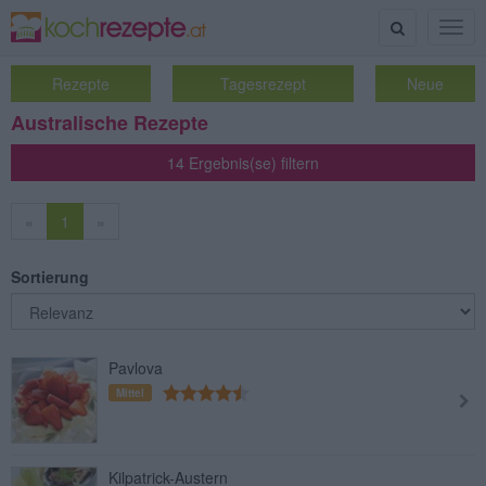
Suche
Togg
navig
Rezepte
Tagesrezept
Neue
Australische Rezepte
14 Ergebnis(se) filtern
«
1
»
Sortierung
Pavlova
Mittel
Kilpatrick-Austern