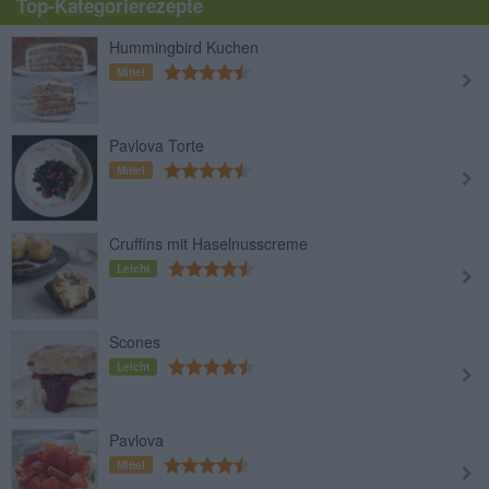
Top-Kategorierezepte
Hummingbird Kuchen
Mittel
Pavlova Torte
Mittel
Cruffins mit Haselnusscreme
Leicht
Scones
Leicht
Pavlova
Mittel