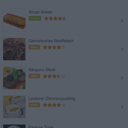
Anzac-Kekse
Leicht
Getrocknetes Rindfleisch
Mittel
Känguru-Steak
Mittel
Leckerer Zitronenpudding
Mittel
Pavlova Torte