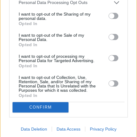
Personal Data Processing Opt Outs
I want to opt-out of the Sharing of my
personal data.
Opted In
I want to opt-out of the Sale of my
Personal Data.
Opted In
Erdbeeren haben immer Saison
Erdbeer Rezepte haben das ganze Jahr über Saison. Von Mai bis
I want to opt-out of processing my
August sind die köstlichen Beeren aus heimischen Anbau erhältlich.
Personal Data for Targeted Advertising.
Opted In
Jedoch gibt es Erdbeeren fast das ganze Jahr über im Supermarkt
zu kaufen. Sie sollten immer reif verzehrt werden, das erkennt man
I want to opt-out of Collection, Use,
leicht an der tiefroten Farbe. Nur so schmecken sie am süßesten
Retention, Sale, and/or Sharing of my
und entfalten das volle Aroma.
Personal Data that Is Unrelated with the
Purposes for which it was collected.
Erdbeeren sind nicht lange lagerfähig und verderben leider relativ
Opted In
schnell. Die Früchte bilden leicht Schimmel und greifen schnell auf
andere Beeren über. Daher sollten befallene Erdbeeren sofort
CONFIRM
entfernt werden.
Die besten Erdbeer Rezepte
Da Erdbeeren sehr empfindlich auf Druck reagieren sollten sie nur
Data Deletion
Data Access
Privacy Policy
vorsichtig gewaschen werden. Deswegen kurz vor dem Verzehr am