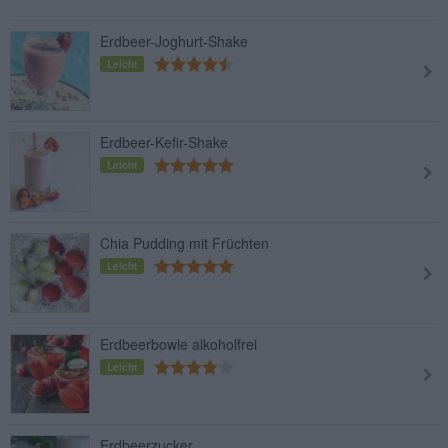
Erdbeer-Joghurt-Shake
Leicht
Erdbeer-Kefir-Shake
Leicht
Chia Pudding mit Früchten
Leicht
Erdbeerbowle alkoholfrei
Leicht
Erdbeerzucker