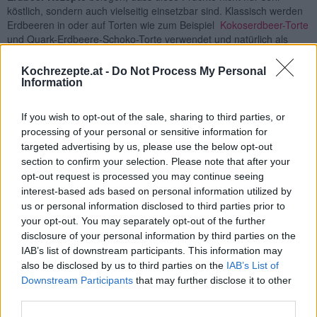
köstlich, sondern auch vielseitig einsetzbar sind. Klassisch werden
Erdbeeren in oder auf Torten wie zum Beispiel
Kokoserdbeer-Torte
und Quark-Erdbeere-Schoko-Torte verwendet und natürlich als
Marmelade oder Bowle verarbeitet.
Kochrezepte.at -
Do Not Process My Personal
Darüber hinaus gibt es jedoch auch raffinierte Rezepte mit
Information
Erdbeeren, in denen die Früchte in Kombination mit pikanten
Zutaten serviert werden, gepfeffert oder mit Balsamico-Essig.
If you wish to opt-out of the sale, sharing to third parties, or
Erdbeeren machen gute Laune, denn ihr einzigartiger Geschmack
processing of your personal or sensitive information for
begeistert junge und alte Genießer. Außerdem sind die kleinen
targeted advertising by us, please use the below opt-out
Früchte auch echte Vitaminbomben (Vitamin A, B1, B2, C) und
section to confirm your selection. Please note that after your
enthalten viel Natrium, Kalium und andere Mineralstoffe. Erdbeeren
opt-out request is processed you may continue seeing
werden nachgesagt, den Stoffwechsel zu fördern, das
interest-based ads based on personal information utilized by
Immunsystem zu stärken und die Blut- und Zellbildung zu
us or personal information disclosed to third parties prior to
unterstützen. Erdbeeren Rezepte wie
Käsekuchen mit Erdbeeren
your opt-out. You may separately opt-out of the further
oder
Erdbeer-Tiramisu
sind sehr beliebt.
disclosure of your personal information by third parties on the
IAB’s list of downstream participants. This information may
also be disclosed by us to third parties on the
IAB’s List of
Downstream Participants
that may further disclose it to other
third parties.