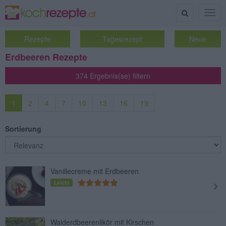
Suche
Togg
navig
Rezepte
Tagesrezept
Neue
Erdbeeren Rezepte
374 Ergebnis(se) filtern
1
2
4
7
10
13
16
19
Sortierung
Vanillecreme mit Erdbeeren
Leicht
Walderdbeerenlikör mit Kirschen