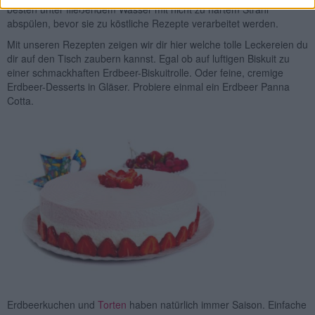
besten unter fließendem Wasser mit nicht zu hartem Strahl
abspülen, bevor sie zu köstliche Rezepte verarbeitet werden.
Mit unseren Rezepten zeigen wir dir hier welche tolle Leckereien du
dir auf den Tisch zaubern kannst. Egal ob auf luftigen Biskuit zu
einer schmackhaften Erdbeer-Biskuitrolle. Oder feine, cremige
Erdbeer-Desserts in Gläser. Probiere einmal ein Erdbeer Panna
Cotta.
Erdbeerkuchen und
Torten
haben natürlich immer Saison. Einfache