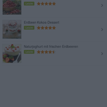
Leicht
Erdbeer-Kokos-Dessert
Leicht
Naturjoghurt mit frischen Erdbeeren
Leicht