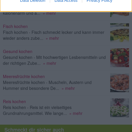
Data Deletion
Data Access
Privacy Policy
Geflügel kochen
Geflügel kochen - Geflügelfleisch ist meist mager,
kalorienarm und a...
» mehr
Fisch kochen
Fisch kochen - Fisch schmeckt lecker und kann immer
wieder anders zube...
» mehr
Gesund kochen
Gesund kochen - Mit hochwertigen Lesbensmitteln und
der richtigen Zube...
» mehr
Meeresfrüchte kochen
Meeresfrüchte kochen - Muscheln, Austern und
Hummer sind besondere De...
» mehr
Reis kochen
Reis kochen - Reis ist ein vielseitiges
Grundnahrungsmittel. Wie lange...
» mehr
Schmeckt dir sicher auch