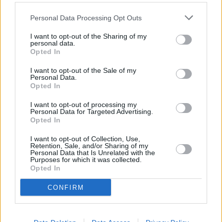
Hirschgulasch mit Preiselbeeren
Personal Data Processing Opt Outs
Mittel
I want to opt-out of the Sharing of my
personal data.
Opted In
Wildragout
I want to opt-out of the Sale of my
Mittel
Personal Data.
Opted In
Gedünsteter Hirschbraten mit
I want to opt-out of processing my
Personal Data for Targeted Advertising.
Rotkraut
Opted In
Mittel
I want to opt-out of Collection, Use,
Retention, Sale, and/or Sharing of my
Personal Data that Is Unrelated with the
Purposes for which it was collected.
Ähnliche Artikel
Opted In
Fettarm kochen
CONFIRM
Fettarm kochen ist gar nicht so schwierig. Mit
Küchenhelfern lässt s...
» mehr