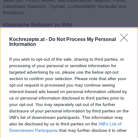
Gewürzen: Piment, Nelken, Wacholderbeeren, Majoran, Pfeffer,
Liebstöckel, Rosmarin, Thymian, Lorbeerblätter, Koriander und
Knoblauch.
Klassische Beilagen zu Wild
Zu Wildbraten gibt es
Saucen
auf Gemüse-, Rotwein- oder
Fruchtbasis und eine Fruchtbeilage wie Preiselbeeren
Kochrezepte.at -
Do Not Process My Personal
(
Preiselbeersauce
oder
Cumberlandsauce
), Birnen oder Marillen.
Information
Da Wild meist im Herbst auf den Tisch kommt, sind typische
Gemüsebeilagen alle Kohlsorten, Sellerie, Kürbis, Schwarzwurzeln
If you wish to opt-out of the sale, sharing to third parties, or
oder Vogerlsalat. Wildgeflügel wie Fasan oder Wachteln passt
processing of your personal or sensitive information for
ausgezeichnet zu Pilzen, während das Aroma von Hirsch und Reh
targeted advertising by us, please use the below opt-out
besonders gut mit Speck oder kräftigem Schinken zur Geltung
section to confirm your selection. Please note that after your
kommt. Als sättigende Beilagen zu allen Saucengerichten
opt-out request is processed you may continue seeing
schmecken Semmel- oder Kartoffelknödel, ebenso Pellkartoffeln
interest-based ads based on personal information utilized by
und Kartoffelpüree. Zu Gulasch gibt es Serviettenknödel, Pasta,
us or personal information disclosed to third parties prior to
Schupfnudeln oder Spätzle. Ein gemischter Salat bzw. Blattsalat
your opt-out. You may separately opt-out of the further
gehört bei den meisten Wildgerichten dazu.
disclosure of your personal information by third parties on the
IAB’s list of downstream participants. This information may
Klick hier für leckere
Wild Rezepte
.
also be disclosed by us to third parties on the
IAB’s List of
Downstream Participants
that may further disclose it to other
Leckere Rezepte passend zum Thema
third parties.