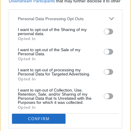
Downstream Participants
that may further disclose it to other
Die beste Methode, Kinder von gesundem Essen zu überzeugen:
third parties.
von klein auf mit einbeziehen – beim Einkaufen, Vorbereiten,
Kochen. Kinder helfen gerne mit, wenn sie alles ausprobieren,
Personal Data Processing Opt Outs
anfassen, in den Mund nehmen dürfen. Sie entwickeln dabei ein
gutes Gespür für gesunde Lebensmittel. Voraussetzung ist
I want to opt-out of the Sharing of my
natürlich das Vorbild der Eltern: Ernähren diese sich gesund und
personal data.
abwechslungsreich, nehmen die Kinder diese Eigenschaften an.
Opted In
Aber auch eingefleischte Fans von Pizza und Schokolade kann
I want to opt-out of the Sale of my
Personal Data.
man von ihren Essgewohnheiten abbringen: Mit kreativen
Opted In
Rezepten lassen sich fantasievolle Mahlzeiten zubereiten: eine
Gemüsepizza mit einem lustigen Gesicht aus Tomaten und
I want to opt-out of processing my
Paprika, ein Gurkenkrokodil mit Augen aus Mozzarellakugeln oder
Personal Data for Targeted Advertising.
Radieschen usw.
Opted In
Klick hier für Kochideen zum Thema
gesunde Rezepte
,
I want to opt-out of Collection, Use,
Retention, Sale, and/or Sharing of my
kalorienarme Rezepte
,
Gemüse Rezepte
und
fettarme Rezepte
.
Personal Data that Is Unrelated with the
Purposes for which it was collected.
Opted In
Leckere gesunde Rezepte, die auch dir schmecken
CONFIRM
Zanderfilet mit Zucchini und
Sprossengemüse