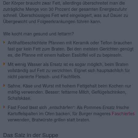
Der Körper braucht zwar Fett, allerdings überschreitet man die
zuträgliche Menge von 30 Prozent der gesamten Energiezufuhr
schnell. Überschüssiges Fett wird eingelagert, was auf Dauer zu
Übergewicht und Folgeerkrankungen führen kann.
Wie kocht man gesund und fettarm?
Antihaftbeschichtete Pfannen mit Keramik oder Teflon brauchen
fast gar kein Fett zum Braten. Bei den meisten Gerichten genügt
es, die Pfanne mit einem halben Esslöffel voll zu bepinseln.
Mit wenig Wasser als Ersatz ist es sogar möglich, beim Braten
vollständig auf Fett zu verzichten. Eignet sich hauptsächlich für
nicht panierte Fleisch- und Fischfilets.
Sahne, Käse und Wurst mit hohem Fettgehalt beim Kochen nur
mäßig verwenden. Besser: fettarme Milch, Geflügelschinken,
Schafskäse.
Fast Food lässt sich „entschärfen“: Als Pommes-Ersatz frische
Kartoffelspalten im Ofen backen, für Burger mageres
Faschiertes
verwenden, Bratwürste grillen statt braten.
Das Salz in der Suppe