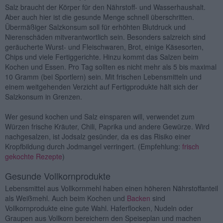
Salz braucht der Körper für den Nährstoff- und Wasserhaushalt.
Aber auch hier ist die gesunde Menge schnell überschritten.
Übermäßiger Salzkonsum soll für erhöhten Blutdruck und
Nierenschäden mitverantwortlich sein. Besonders salzreich sind
geräucherte Wurst- und Fleischwaren, Brot, einige Käsesorten,
Chips und viele Fertiggerichte. Hinzu kommt das Salzen beim
Kochen und Essen. Pro Tag sollten es nicht mehr als 5 bis maximal
10 Gramm (bei Sportlern) sein. Mit frischen Lebensmitteln und
einem weitgehenden Verzicht auf Fertigprodukte hält sich der
Salzkonsum in Grenzen.
Wer gesund kochen und Salz einsparen will, verwendet zum
Würzen frische Kräuter, Chili, Paprika und andere Gewürze. Wird
nachgesalzen, ist Jodsalz gesünder, da es das Risiko einer
Kropfbildung durch Jodmangel verringert. (Empfehlung:
frisch
gekochte Rezepte
)
Gesunde Vollkornprodukte
Lebensmittel aus Vollkornmehl haben einen höheren Nährstoffanteil
als Weißmehl. Auch beim Kochen und
Backen
sind
Vollkornprodukte eine gute Wahl. Haferflocken, Nudeln oder
Graupen aus Vollkorn bereichern den Speiseplan und machen