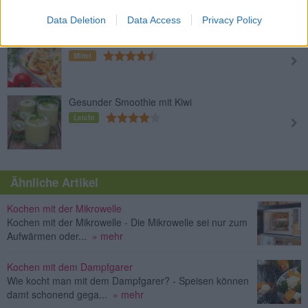
Mittel
Data Deletion
Data Access
Privacy Policy
Gemüseauflauf
Mittel
Gesunder Smoothie mit Kiwi
Leicht
Ähnliche Artikel
Kochen mit der Mikrowelle
Kochen mit der Mikrowelle - Die Mikrowelle sei nur zum
Aufwärmen oder...
» mehr
Kochen mit dem Dampfgarer
Wie kocht man mit dem Dampfgarer? - Speisen können
damt schonend gega...
» mehr