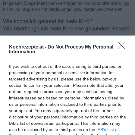
lange satt. Einige Menschen vertragen Vollkornprodukte allerdings
nicht und reagieren mit Verdauungs- bzw. Magenbeschwerden.
Wie koche ich gesund für mein Kind?
Wie überzeuge ich mein Kind von gesundem Essen?
Kochrezepte.at -
Do Not Process My Personal
Information
If you wish to opt-out of the sale, sharing to third parties, or
processing of your personal or sensitive information for
targeted advertising by us, please use the below opt-out
section to confirm your selection. Please note that after your
opt-out request is processed you may continue seeing
interest-based ads based on personal information utilized by
Gesund kochen für Kinder: Wesentlich ist ein weitgehender Verzicht
us or personal information disclosed to third parties prior to
auf Salz, das Kindern noch schneller schadet als Erwachsenen. Bis
your opt-out. You may separately opt-out of the further
zum ersten Lebensjahr brauchen Babys weniger als 1 Gramm
disclosure of your personal information by third parties on the
täglich, das sie mit der Milch aufnehmen; danach steigt der Bedarf
IAB’s list of downstream participants. This information may
ganz langsam an.
also be disclosed by us to third parties on the
IAB’s List of