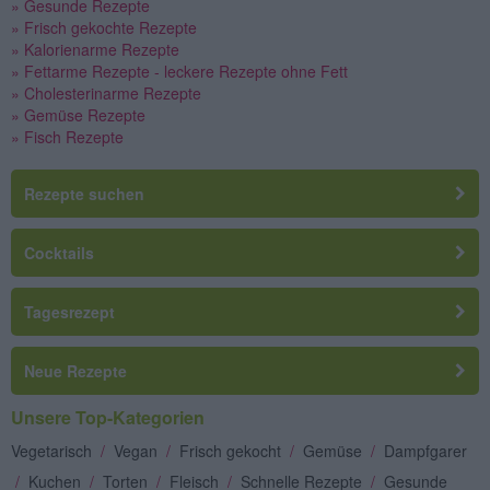
» Gesunde Rezepte
» Frisch gekochte Rezepte
» Kalorienarme Rezepte
» Fettarme Rezepte - leckere Rezepte ohne Fett
» Cholesterinarme Rezepte
» Gemüse Rezepte
» Fisch Rezepte
Rezepte suchen
Cocktails
Tagesrezept
Neue Rezepte
Unsere Top-Kategorien
Vegetarisch
/
Vegan
/
Frisch gekocht
/
Gemüse
/
Dampfgarer
/
Kuchen
/
Torten
/
Fleisch
/
Schnelle Rezepte
/
Gesunde