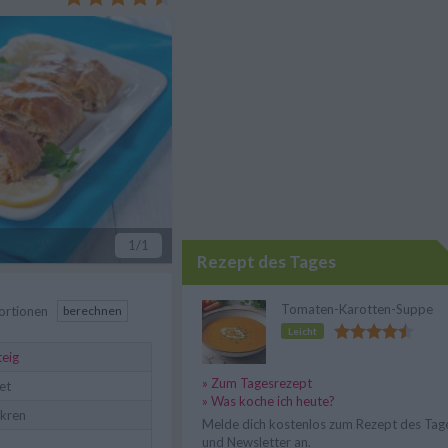
1
/1
Rezept des Tages
Tomaten-Karotten-Suppe
ortionen
berechnen
Leicht
teig
» Zum Tagesrezept
let
» Was koche ich heute?
kren
Melde dich kostenlos zum Rezept des Tag
und Newsletter an.