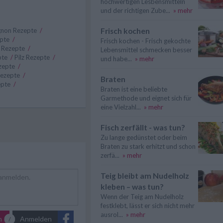
hochwertigen Lesbensmitteln
und der richtigen Zube...
» mehr
non Rezepte
/
Frisch kochen
epte
/
Frisch kochen - Frisch gekochte
s Rezepte
/
Lebensmittel schmecken besser
pte
/
Pilz Rezepte
/
und habe...
» mehr
ezepte
/
Rezepte
/
Braten
epte
/
Braten ist eine beliebte
Garmethode und eignet sich für
eine Vielzahl...
» mehr
Fisch zerfällt - was tun?
Zu lange gedünstet oder beim
Braten zu stark erhitzt und schon
zerfä...
» mehr
Teig bleibt am Nudelholz
kleben – was tun?
Wenn der Teig am Nudelholz
festklebt, lässt er sich nicht mehr
ausrol...
» mehr
n
Anmelden