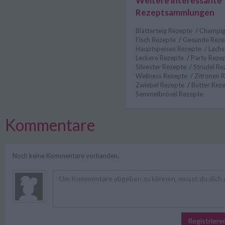
Weitere interessante
Rezeptsammlungen
Blätterteig Rezepte
/
Champig
Fisch Rezepte
/
Gesunde Rez
Hauptspeisen Rezepte
/
Lach
Leckere Rezepte
/
Party Reze
Silvester Rezepte
/
Strudel R
Wellness Rezepte
/
Zitronen 
Zwiebel Rezepte
/
Butter Rez
Semmelbrösel Rezepte
Kommentare
Noch keine Kommentare vorhanden.
Registriere