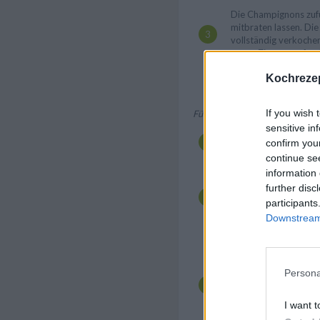
Die Champignons zuf
mitbraten lassen. Die
vollständig verkochen.
etwas Zitronensaft w
Kräuter einrühren. N
Kochrezep
zufügen und einrühre
ziehen.
If you wish 
Für den Lachsstrudel:
sensitive in
Den Ofen auf 180 Gra
confirm you
auf Gräten untersuch
continue se
mit einer Pinzette ent
information 
Anschließend mit Pfef
further disc
Wunsch mit Krenpaste
participants
Arbeitsfläche mit Me
Downstream 
Blätterteig auslegen
ausrollen. Ein Stück T
abnehmen und zur Sei
Die Farce zur Hälfte 
Persona
Teigränder frei lassen
verteilen, die restli
aufstreichen. Die Sei
I want t
einschlagen, anschli