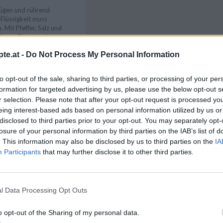
ügen und rührend
 Flüssigkeit muss
 Mit Pfeffer, Salz und
ürzen. Die gehackten
ach Belieben Semmelbrösel
te.at -
Do Not Process My Personal Information
n. Den Topf vom Herd
Like uns auf Facebook...
to opt-out of the sale, sharing to third parties, or processing of your per
formation for targeted advertising by us, please use the below opt-out s
d vorheizen. Lachsfilets
r selection. Please note that after your opt-out request is processed y
en und falls vorhanden,
eing interest-based ads based on personal information utilized by us or
fernen.
disclosed to third parties prior to your opt-out. You may separately opt-
fer und Salz würzen, nach
losure of your personal information by third parties on the IAB’s list of
 einreiben. Die
. This information may also be disclosed by us to third parties on the
IA
hl bestreuen. Den
Participants
that may further disclose it to other third parties.
 und auf passende Größe
eig für die Dekoration
te legen.
auftragen, dabei die
l Data Processing Opt Outs
. Die Filets darüber
che Champignonfarce
Artikelempfehlung
tenränder des Teigs
o opt-out of the Sharing of my personal data.
eßend die beiden anderen