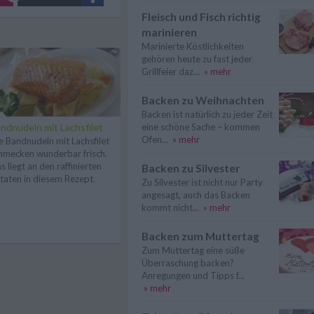
Fleisch und Fisch richtig
marinieren
Marinierte Köstlichkeiten
gehören heute zu fast jeder
Grillfeier daz...
» mehr
Backen zu Weihnachten
Backen ist natürlich zu jeder Zeit
ndnudeln mit Lachsfilet
eine schöne Sache – kommen
Ofen...
» mehr
e Bandnudeln mit Lachsfilet
hmecken wunderbar frisch.
s liegt an den raffinierten
Backen zu Silvester
taten in diesem Rezept.
Zu Silvester ist nicht nur Party
angesagt, auch das Backen
kommt nicht...
» mehr
Backen zum Muttertag
Zum Muttertag eine süße
Überraschung backen?
Anregungen und Tipps f...
» mehr