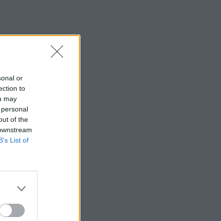
sonal or
ection to
ou may
 personal
out of the
 downstream
B’s List of