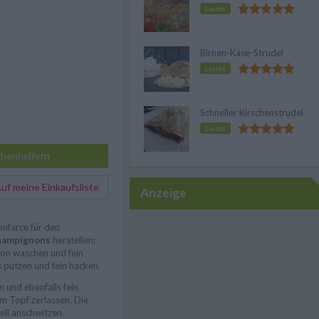
Leicht
Birnen-Käse-Strudel
Leicht
Schneller Kirschenstrudel
Leicht
henhelfern
f meine Einkaufsliste
Anzeige
nfarce für den
Champignons
herstellen:
gon waschen und fein
putzen und fein hacken.
 und ebenfalls fein
em Topf zerlassen. Die
ell anschwitzen.