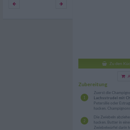
Zu den Küc
Au
Zubereitung
Zuerst die Champigno
Lachsstrudel mit 
Petersilie oder Estra
hacken. Champignons 
Die Zwiebeln abziehen
hacken. Butter in ein
Zwiebelwürfel darin h