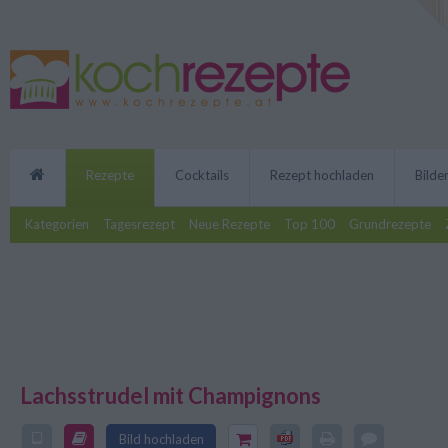
Rezepte
Cocktails
Rezept hochladen
Bilde
Kategorien
Tagesrezept
Neue Rezepte
Top 100
Grundrezepte
Lachsstrudel mit Champignons
Einfach köstlich, der Lachsstrud
besondere Zutat wird bei diese
Bild hochladen