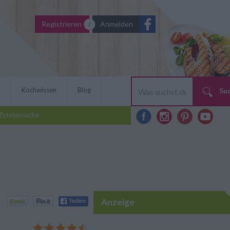
Registrieren
Anmelden
r
Kochwissen
Blog
Su
Zutatensuche
Anzeige
el mit Champignons! Als
m Rezept Krenpaste