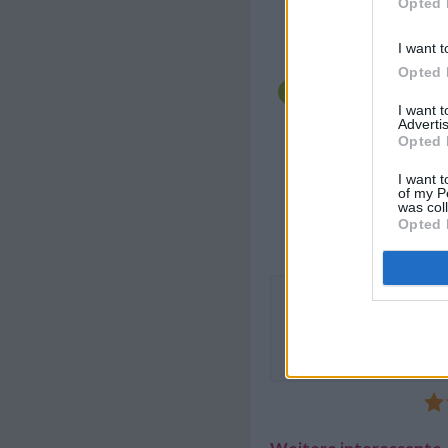
Opted 
Teigränder einziehen. 
zusammendrücken.
I want t
Den Strudel nach Bel
Opted 
beiseitegelegten Tei
formen etc. Eine Auf
I want 
auslegen. Den Lachsst
Advertis
Das Ei verquirlen und
Opted 
bepinseln. Um die 15
backen lassen; dies ri
I want t
des Filets, das im Ker
of my P
was col
Opted 
Den Lachsstrudel mit Cham
mit Petersilienkartoffeln u
servieren und erst am Tisc
die Hitze nicht verloren geh