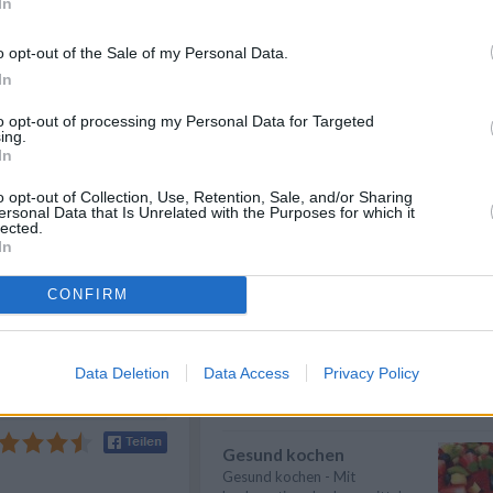
In
Die Nahtstelle sorgfältig
Meeresfrüchte kochen
Meeresfrüchte kochen -
o opt-out of the Sale of my Personal Data.
ieben mit dem
Muscheln, Austern und Hummer
In
gstück dekorieren, Muster
sind besondere De...
» mehr
laufform mit Backpapier
to opt-out of processing my Personal Data for Targeted
rudel in die Form geben.
Fisch kochen
ing.
 den Strudel damit
In
Fisch kochen - Fisch schmeckt
 bis 20 Minuten lang
lecker und kann immer wieder
chtet sich nach der Dicke
anders zube...
» mehr
o opt-out of Collection, Use, Retention, Sale, and/or Sharing
n rosa bleiben sollte.
ersonal Data that Is Unrelated with the Purposes for which it
lected.
Kalorienarm kochen
In
Kalorienarm kochen, schlank
werden und bleiben: Das hört
CONFIRM
sich einfach...
» mehr
pignons als Beilage
Gemüse kochen
nd einer Kräutersauce
Gemüse kochen - Gemüse ist
h aufschneiden, damit
Data Deletion
Data Access
Privacy Policy
lecker und gesund. Die
t.
Gemüsesorten und ...
» mehr
Gesund kochen
Gesund kochen - Mit