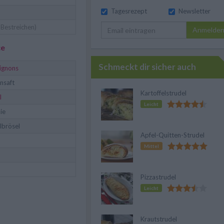
Tagesrezept
Newsletter
Bestreichen)
Anmelde
ce
Schmeckt dir sicher auch
ignons
nsaft
Kartoffelstrudel
l
Leicht
lie
brösel
Apfel-Quitten-Strudel
Mittel
Pizzastrudel
Leicht
Krautstrudel