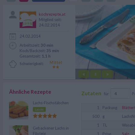
eingesetzt.
kochrezepte.at
Mitglied seit:
24.02.2014
24.02.2014
Arbeitszeit:
30 min
Koch/Backzeit:
35 min
Gesamtzeit:
1,1 h
Schwierigkeit:
«
»
||
Ähnliche Rezepte
Zutaten
für
P
Lachs-Fischstäbchen
1
Packung
Blätter
Leicht
500
g
Lachsfi
1
TL
Wasabi
Gebackener Lachs in
Filoteig
1
Prise
Salz