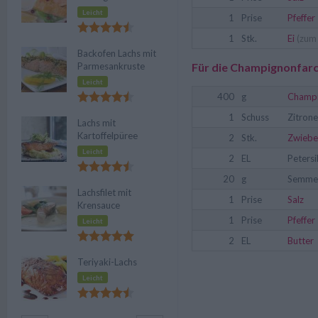
Leicht
1
Prise
Pfeffer
1
Stk.
Ei
(zum 
Backofen Lachs mit
Parmesankruste
Für die Champignonfar
Leicht
400
g
Champ
1
Schuss
Zitrone
Lachs mit
Kartoffelpüree
2
Stk.
Zwiebe
Leicht
2
EL
Petersi
20
g
Semmel
Lachsfilet mit
1
Prise
Salz
Krensauce
1
Prise
Pfeffer
Leicht
2
EL
Butter
Teriyaki-Lachs
Leicht