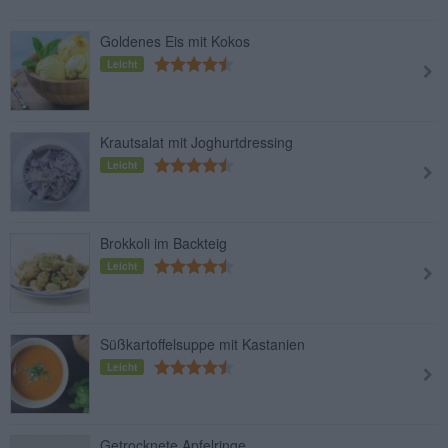
Goldenes Eis mit Kokos
Leicht
Krautsalat mit Joghurtdressing
Leicht
Brokkoli im Backteig
Leicht
Süßkartoffelsuppe mit Kastanien
Leicht
Getrocknete Apfelringe