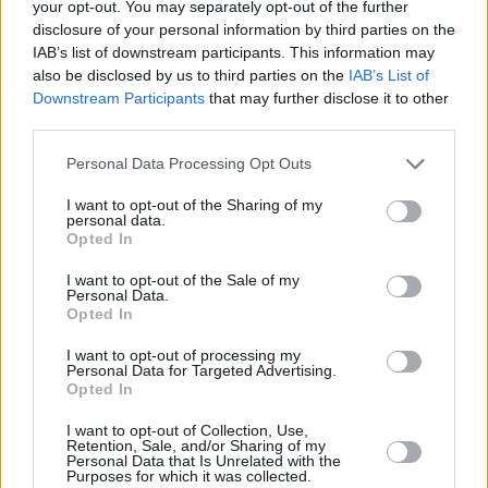
your opt-out. You may separately opt-out of the further
Kürbis-Kartoffel-Püree
disclosure of your personal information by third parties on the
Leicht
IAB’s list of downstream participants. This information may
also be disclosed by us to third parties on the
IAB’s List of
Downstream Participants
that may further disclose it to other
Reis mit Paprika
third parties.
Leicht
Personal Data Processing Opt Outs
I want to opt-out of the Sharing of my
personal data.
Gebackene Feigen mit Ziegenkäse
Opted In
und Walnüssen
Leicht
I want to opt-out of the Sale of my
Personal Data.
Opted In
I want to opt-out of processing my
1
2
4
6
8
10
12
15
Personal Data for Targeted Advertising.
Opted In
Menschen mit hohen Cholesterinwerten sollten ihre Ernährung
I want to opt-out of Collection, Use,
Retention, Sale, and/or Sharing of my
umstellen und sich auf
cholesterinarme Rezepte
beschränken.
Personal Data that Is Unrelated with the
Das körpereigene Cholesterin spielt eine wichtige Rolle beim
Purposes for which it was collected.