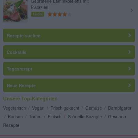
Gebratene Lammkoteletts mit
Pistazien
Leicht
Rezepte suchen
Cocktails
Tagesrezept
Neue Rezepte
Unsere Top-Kategorien
Vegetarisch
/
Vegan
/
Frisch gekocht
/
Gemüse
/
Dampfgarer
/
Kuchen
/
Torten
/
Fleisch
/
Schnelle Rezepte
/
Gesunde
Rezepte