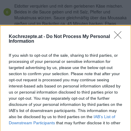
Eidotter verquirlen und mit dem geriebenen Käse mischen.
Beides in die Sauce geben und mit Salz, Pfeffer und
Muskatnuss würzen. Sauce gleichmäßig über das Moussaka
gießen und im Backofen ca. 45 Minuten backen. Etwas
abkühlen lassen und dann servieren.
Kochrezepte.at -
Do Not Process My Personal
Information
Eischnee unter die Sauce heben, so wird das Moussaka
leichter und lockerer. Dazu frischen grünen Salat servieren.
If you wish to opt-out of the sale, sharing to third parties, or
processing of your personal or sensitive information for
Rezept teilen
targeted advertising by us, please use the below opt-out
section to confirm your selection. Please note that after your
opt-out request is processed you may continue seeing
interest-based ads based on personal information utilized by
us or personal information disclosed to third parties prior to
your opt-out. You may separately opt-out of the further
disclosure of your personal information by third parties on the
IAB’s list of downstream participants. This information may
also be disclosed by us to third parties on the
IAB’s List of
Downstream Participants
that may further disclose it to other
third parties.