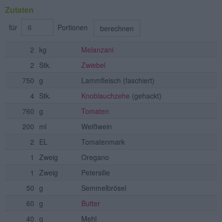
Zutaten
für
Portionen
berechnen
2
kg
Melanzani
2
Stk.
Zwiebel
750
g
Lammfleisch
(faschiert)
4
Stk.
Knoblauchzehe
(gehackt)
760
g
Tomaten
200
ml
Weißwein
2
EL
Tomatenmark
1
Zweig
Oregano
1
Zweig
Petersilie
50
g
Semmelbrösel
60
g
Butter
40
g
Mehl