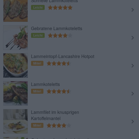
Schnelle Lammkoteletts
Leicht
Gebratene Lammkoteletts
Leicht
Lammeintopf-Lancashire Hotpot
Mittel
Lammkoteletts
Mittel
Lammfilet im knusprigen
Kartoffelmantel
Mittel