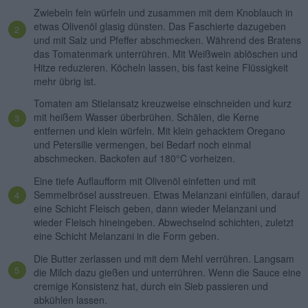
Zwiebeln fein würfeln und zusammen mit dem Knoblauch in
etwas Olivenöl glasig dünsten. Das Faschierte dazugeben
und mit Salz und Pfeffer abschmecken. Während des Bratens
das Tomatenmark unterrühren. Mit Weißwein ablöschen und
Hitze reduzieren. Köcheln lassen, bis fast keine Flüssigkeit
mehr übrig ist.
Tomaten am Stielansatz kreuzweise einschneiden und kurz
mit heißem Wasser überbrühen. Schälen, die Kerne
entfernen und klein würfeln. Mit klein gehacktem Oregano
und Petersilie vermengen, bei Bedarf noch einmal
abschmecken. Backofen auf 180°C vorheizen.
Eine tiefe Auflaufform mit Olivenöl einfetten und mit
Semmelbrösel ausstreuen. Etwas Melanzani einfüllen, darauf
eine Schicht Fleisch geben, dann wieder Melanzani und
wieder Fleisch hineingeben. Abwechselnd schichten, zuletzt
eine Schicht Melanzani in die Form geben.
Die Butter zerlassen und mit dem Mehl verrühren. Langsam
die Milch dazu gießen und unterrühren. Wenn die Sauce eine
cremige Konsistenz hat, durch ein Sieb passieren und
abkühlen lassen.