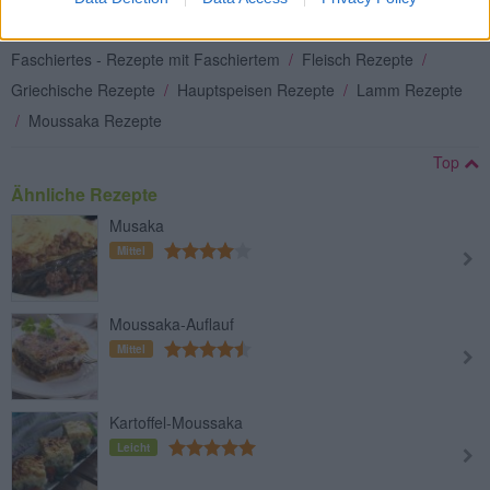
Interessante Rezeptsammlungen
Faschiertes - Rezepte mit Faschiertem
/
Fleisch Rezepte
/
Griechische Rezepte
/
Hauptspeisen Rezepte
/
Lamm Rezepte
/
Moussaka Rezepte
Top
Ähnliche Rezepte
Musaka
Mittel
Moussaka-Auflauf
Mittel
Kartoffel-Moussaka
Leicht