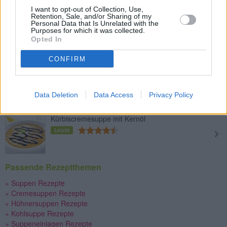
I want to opt-out of Collection, Use,
Retention, Sale, and/or Sharing of my
Personal Data that Is Unrelated with the
Kaspressknödelsuppe
Purposes for which it was collected.
Opted In
Mittel
CONFIRM
Knoblauchsuppe
Mittel
Data Deletion
Data Access
Privacy Policy
Kürbiscremesuppe mit Kernöl
Leicht
Passende Rezeptthemen
» Suppen Rezepte
» Cremesuppen Rezepte
» Hühnersuppen Rezepte
» Kohlsuppe Rezepte
» Suppeneinlagen Rezepte