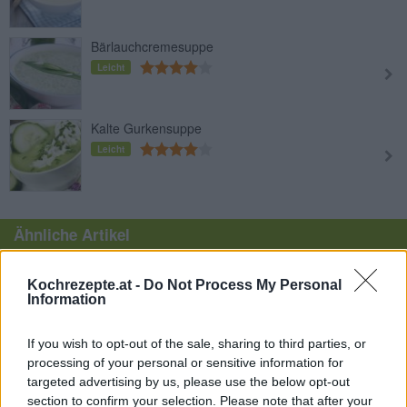
Bärlauchcremesuppe
Leicht
Kalte Gurkensuppe
Leicht
Ähnliche Artikel
Sauce Hollandaise geronnen – was tun?
Kochrezepte.at -
Do Not Process My Personal
Sauce Hollandaise gilt als anspruchsvoll in der
Information
Zubereitung und kann s...
» mehr
If you wish to opt-out of the sale, sharing to third parties, or
Wieviel Gramm hat ein Esslöffel?
Wieviel Gramm hat ein Essölffel Mehl? Wieviel Gramm
processing of your personal or sensitive information for
hat ein Teelöffe...
» mehr
targeted advertising by us, please use the below opt-out
section to confirm your selection. Please note that after your