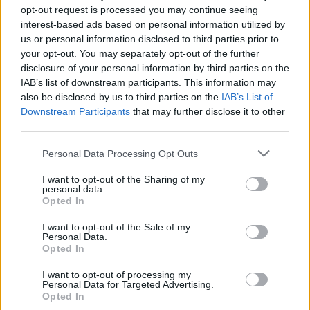
opt-out request is processed you may continue seeing
Essen angebrannt – was tun?
interest-based ads based on personal information utilized by
Über angebranntes Essen sollte man sich nicht ärgern,
das ist wohl j...
» mehr
us or personal information disclosed to third parties prior to
your opt-out. You may separately opt-out of the further
disclosure of your personal information by third parties on the
Eischnee fällt zusammen – was tun?
IAB’s list of downstream participants. This information may
Wird Eischnee nach der Zubereitung nicht schnell weiter
also be disclosed by us to third parties on the
IAB’s List of
verarbeitet, f...
» mehr
Downstream Participants
that may further disclose it to other
third parties.
Haut auf dem Pudding - was tun?
Die Haut auf dem heißen Pudding ist zwar harmlos.
Personal Data Processing Opt Outs
Dennoch ekeln sich ...
» mehr
I want to opt-out of the Sharing of my
personal data.
Schmeckt dir sicher auch
Opted In
Käsecremesuppe
I want to opt-out of the Sale of my
Personal Data.
Leicht
Opted In
I want to opt-out of processing my
Steirische Bärlauchsuppe
Personal Data for Targeted Advertising.
Opted In
Leicht