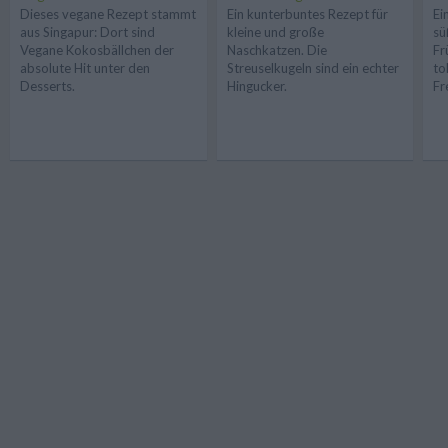
Dieses vegane Rezept stammt
Ein kunterbuntes Rezept für
Ei
aus Singapur: Dort sind
kleine und große
sü
Vegane Kokosbällchen der
Naschkatzen. Die
Fr
absolute Hit unter den
Streuselkugeln sind ein echter
to
Desserts.
Hingucker.
Fr