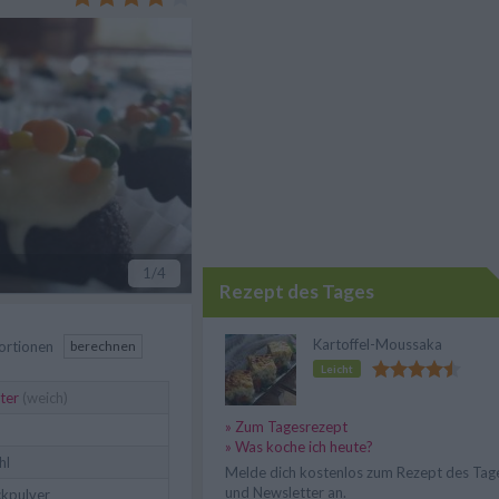
1
/4
Rezept des Tages
Kartoffel-Moussaka
ortionen
berechnen
Leicht
ter
(weich)
» Zum Tagesrezept
» Was koche ich heute?
hl
Melde dich kostenlos zum Rezept des Tag
und Newsletter an.
kpulver