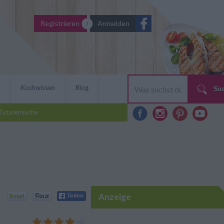
Registrieren
Anmelden
r
Kochwissen
Blog
Su
Zutatensuche
Anzeige
Pralinenform ist einfach in
ln sind auch als schönes