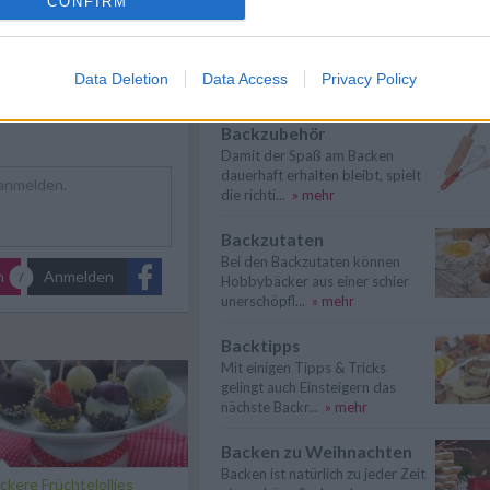
CONFIRM
Kochen für Kinder
Kochen für Kinder - Gesunde
Zutaten und eine schonende
Data Deletion
Data Access
Privacy Policy
Zubereitung si...
» mehr
Backzubehör
Damit der Spaß am Backen
dauerhaft erhalten bleibt, spielt
die richti...
» mehr
Backzutaten
Bei den Backzutaten können
n
Anmelden
Hobbybäcker aus einer schier
unerschöpfl...
» mehr
Backtipps
Mit einigen Tipps & Tricks
gelingt auch Einsteigern das
nächste Backr...
» mehr
Backen zu Weihnachten
Backen ist natürlich zu jeder Zeit
ckere Früchtelollies