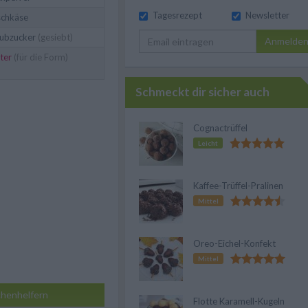
Tagesrezept
Newsletter
schkäse
ubzucker
(gesiebt)
Anmelde
ter
(für die Form)
Schmeckt dir sicher auch
Cognactrüffel
Leicht
Kaffee-Trüffel-Pralinen
Mittel
Oreo-Eichel-Konfekt
Mittel
henhelfern
Flotte Karamell-Kugeln