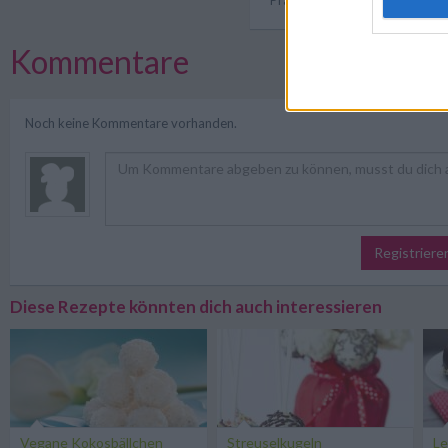
Kommentare
Noch keine Kommentare vorhanden.
Registriere
Diese Rezepte könnten dich auch interessieren
Vegane Kokosbällchen
Streuselkugeln
Le