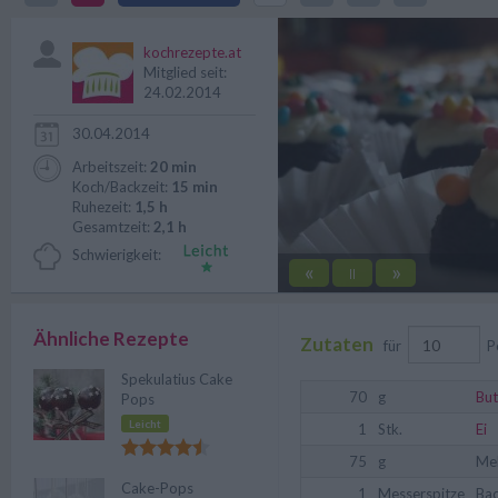
Mitbringsel geeignet.
kochrezepte.at
Mitglied seit:
24.02.2014
30.04.2014
Arbeitszeit:
20 min
Koch/Backzeit:
15 min
Ruhezeit:
1,5 h
Gesamtzeit:
2,1 h
Schwierigkeit:
«
»
||
Ähnliche Rezepte
Zutaten
für
P
Spekulatius Cake
70
g
But
Pops
Leicht
1
Stk.
Ei
75
g
Me
Cake-Pops
1
Messerspitze
Bac