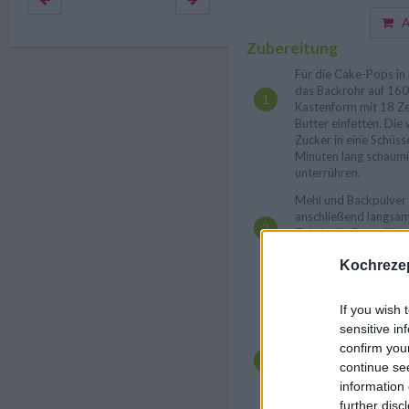
Au
Zubereitung
Für die Cake-Pops in
das Backrohr auf 160
Kastenform mit 18 Ze
Butter einfetten. Die
Zucker in eine Schüs
Minuten lang schaumig
unterrühren.
Mehl und Backpulver i
anschließend langsam
Teig in die Form fülle
etwa 15 Minuten lang
Kochrezep
Herausnehmen und ei
abkühlen lassen. Dana
Form lösen und auf e
If you wish 
erkalten lassen.
sensitive in
In der Zwischenzeit d
confirm you
gesiebtem Staubzucke
continue se
Sollte der abgekühlt
information 
den Rändern haben, d
further disc
Messer abschneiden.