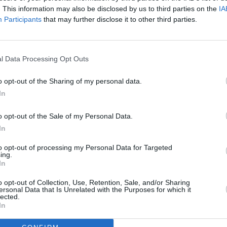
. This information may also be disclosed by us to third parties on the
IA
n nun zum Frischkäse in
Participants
that may further disclose it to other third parties.
ln und alles gut mischen.
Kugeln (Pralinen) formen
ühlschrank durchziehen
ind. Nach Belieben mit
l Data Processing Opt Outs
Schokosplittern etc.
Like uns auf Facebook...
o opt-out of the Sharing of my personal data.
In
form kann man auch
oladenteig zubereiten.
o opt-out of the Sale of my Personal Data.
en und 2 Esslöffel
In
en.
to opt-out of processing my Personal Data for Targeted
ing.
In
o opt-out of Collection, Use, Retention, Sale, and/or Sharing
ersonal Data that Is Unrelated with the Purposes for which it
lected.
In
epte
/
Kinder Rezepte
/
Artikelempfehlung
Rezepte
/
Party Rezepte
/