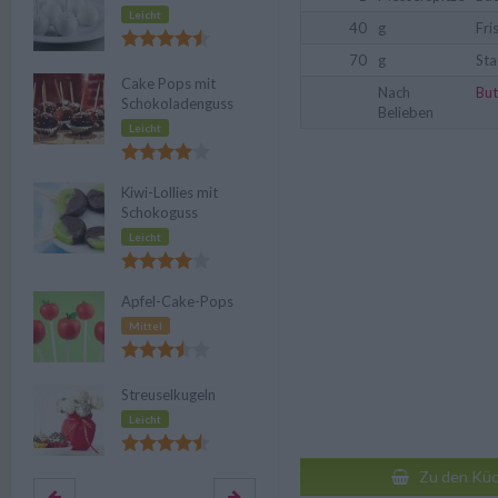
Leicht
40
g
Fri
70
g
Sta
Cake Pops mit
Nach
But
Schokoladenguss
Belieben
Leicht
Kiwi-Lollies mit
Schokoguss
Leicht
Apfel-Cake-Pops
Mittel
Streuselkugeln
Leicht
Zu den Küc