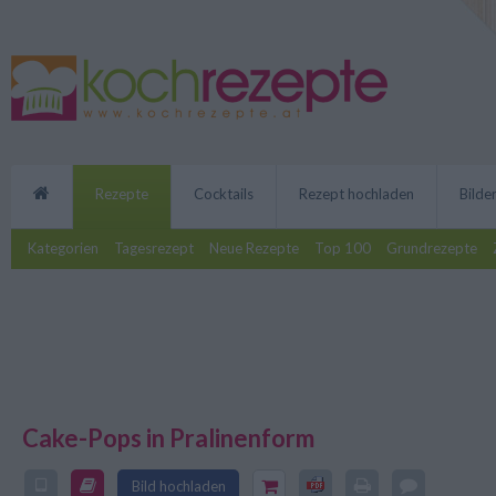
Rezepte
Cocktails
Rezept hochladen
Bilde
Kategorien
Tagesrezept
Neue Rezepte
Top 100
Grundrezepte
Cake-Pops in Pralinenform
Das Rezept für die Cake-Pops in 
der Zubereitung, die süßen Kuge
Bild hochladen