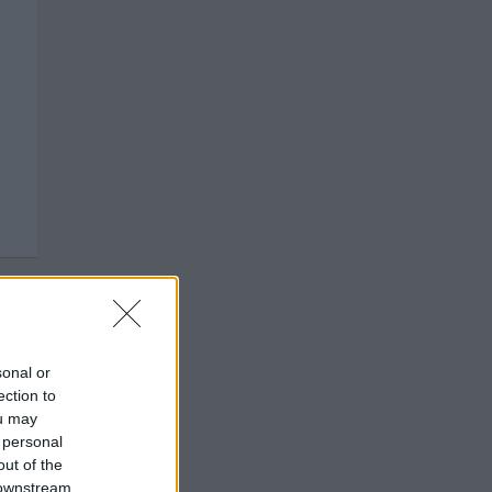
sonal or
ection to
ou may
 personal
out of the
 downstream