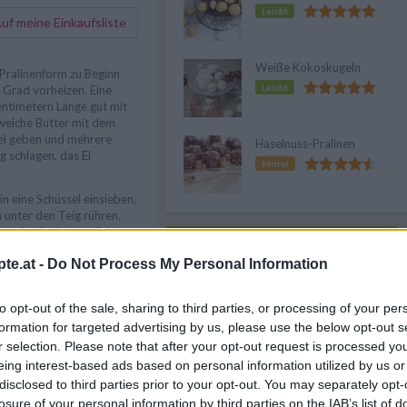
Leicht
f meine Einkaufsliste
Weiße Kokoskugeln
 Pralinenform zu Beginn
Leicht
 Grad vorheizen. Eine
ntimetern Länge gut mit
 weiche Butter mit dem
sel geben und mehrere
Haselnuss-Pralinen
 schlagen, das Ei
Mittel
n eine Schüssel einsieben,
 unter den Teig rühren.
n und auf mittlerer Schiene
Anzeige
 backen lassen.
te.at -
Do Not Process My Personal Information
ne halbe Stunde lang
ch vorsichtig aus der
inem Gitter komplett
to opt-out of the sale, sharing to third parties, or processing of your per
formation for targeted advertising by us, please use the below opt-out s
en Frischkäse mit
r selection. Please note that after your opt-out request is processed y
r sorgfältig verrühren.
eing interest-based ads based on personal information utilized by us or
e Kuchen harte Krusten an
disclosed to third parties prior to your opt-out. You may separately opt-
iese mit einem scharfen
losure of your personal information by third parties on the IAB’s list of