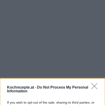
Interessante Rezeptsammlungen
Dessert Rezepte
/
Kaffee Rezepte
/
Konfiserie Rezepte
/
Kochrezepte.at -
Do Not Process My Personal
Information
Schokolade Rezepte
/
Süßspeisen Rezepte
/
Nachspeisen
Rezepte
If you wish to opt-out of the sale, sharing to third parties, or