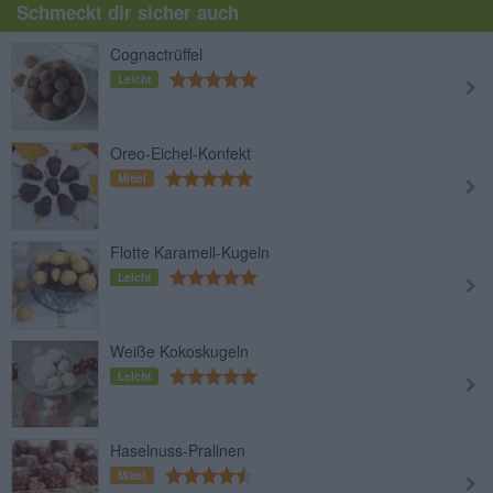
Schmeckt dir sicher auch
Cognactrüffel
Leicht
Oreo-Eichel-Konfekt
Mittel
Flotte Karamell-Kugeln
Leicht
Weiße Kokoskugeln
Leicht
Haselnuss-Pralinen
Mittel