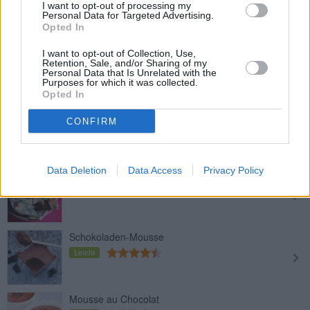
Leicht
I want to opt-out of processing my
Personal Data for Targeted Advertising.
Opted In
Heiße weiße Schokolade
I want to opt-out of Collection, Use,
Retention, Sale, and/or Sharing of my
Leicht
Personal Data that Is Unrelated with the
Purposes for which it was collected.
Opted In
Oreo-Eichel-Konfekt
CONFIRM
Mittel
Data Deletion
Data Access
Privacy Policy
Bunte Bruchschokolade
Leicht
Schokoladen-Mousse
Leicht
Mousse au Chocolat