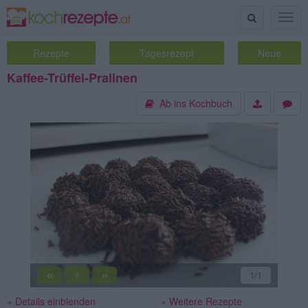
Suche
Togg
navig
Rezepte
Tagesrezept
Neue
Kaffee-Trüffel-Pralinen
Ab ins Kochbuch
«
»
1
/1
||
» Details einblenden
» Weitere Rezepte