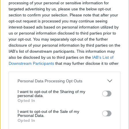
processing of your personal or sensitive information for
Top
targeted advertising by us, please use the below opt-out
Ähnliche Rezepte
section to confirm your selection. Please note that after your
Schokoladenglasur
opt-out request is processed you may continue seeing
interest-based ads based on personal information utilized by
Leicht
us or personal information disclosed to third parties prior to
your opt-out. You may separately opt-out of the further
disclosure of your personal information by third parties on the
Giotto-Pralinen
IAB’s list of downstream participants. This information may
Leicht
also be disclosed by us to third parties on the
IAB’s List of
Downstream Participants
that may further disclose it to other
third parties.
Süße Sandwich-Rollen
Leicht
Personal Data Processing Opt Outs
I want to opt-out of the Sharing of my
personal data.
Heiße Schokolade
Opted In
Leicht
I want to opt-out of the Sale of my
Personal Data.
Opted In
Schokoladencreme