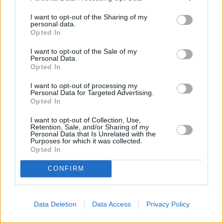
Leicht
I want to opt-out of the Sharing of my
personal data.
Opted In
Nussschnaps
Leicht
I want to opt-out of the Sale of my
Personal Data.
Opted In
Pistazien-Cremelikör
I want to opt-out of processing my
Personal Data for Targeted Advertising.
Leicht
Opted In
I want to opt-out of Collection, Use,
B55
Retention, Sale, and/or Sharing of my
Personal Data that Is Unrelated with the
Leicht
Purposes for which it was collected.
Opted In
CONFIRM
Gummibärchen
Leicht
Data Deletion
Data Access
Privacy Policy
Kirschlikör einfach selbstgemacht