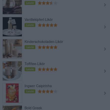
Leicht
Vanillekipferl-Likör
Leicht
Kinderschokoladen-Likör
Leicht
Toffifee-Likör
Leicht
Ingwer Caipirinha
Leicht
Bold Greek