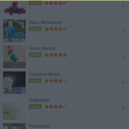
Leicht
Elsa's Wirbelsturm
Leicht
Green Mamba
Leicht
Caipirinha Midori
Leicht
Grashüpfer
Leicht
Rotweinlikör