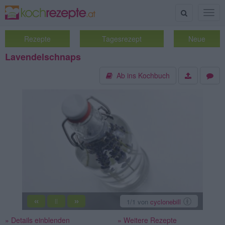
Suche
Togg
navig
Rezepte
Tagesrezept
Neue
Lavendelschnaps
Ab ins Kochbuch
«
»
1
/1
von
cyclonebill
||
» Details einblenden
» Weitere Rezepte