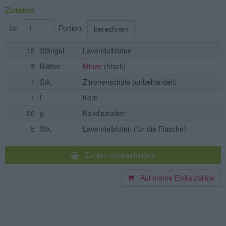
Zutaten
für
Portion
berechnen
15
Stängel
Lavendelblüten
3
Blätter
Minze
(frisch)
1
Stk.
Zitronenschale
(unbehandelt)
1
l
Korn
50
g
Kandiszucker
5
Stk.
Lavendelblüten
(für die Flasche)
Zu den Küchenhelfern
Auf meine Einkaufsliste