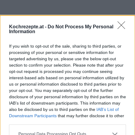
Kochrezepte.at -
Do Not Process My Personal
Interessante Rezeptsammlungen
Information
Französische Rezepte
/
Lavendel Rezepte
/
Sommer Rezepte
/
If you wish to opt-out of the sale, sharing to third parties, or
Schnaps & Likör Rezepte
processing of your personal or sensitive information for
Top
targeted advertising by us, please use the below opt-out
section to confirm your selection. Please note that after your
Ähnliche Rezepte
opt-out request is processed you may continue seeing
Kaffee-Likör
interest-based ads based on personal information utilized by
Leicht
us or personal information disclosed to third parties prior to
your opt-out. You may separately opt-out of the further
disclosure of your personal information by third parties on the
Walnuss-Likör
IAB’s list of downstream participants. This information may
also be disclosed by us to third parties on the
IAB’s List of
Leicht
Downstream Participants
that may further disclose it to other
third parties.
Uga Buga-Karamell-Likör
Personal Data Processing Opt Outs