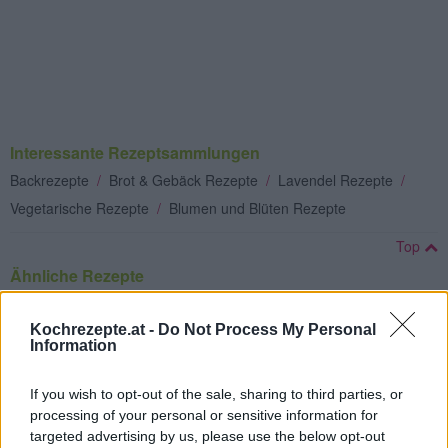
Interessante Rezeptsammlungen
Backrezepte
/
Brot & Gebäck Rezepte
/
Lavendel Rezepte
/
Vegetarische Rezepte
/
Blumen und Blüten Rezepte
Top
Ähnliche Rezepte
Lavendelöl
Leicht
Kochrezepte.at -
Do Not Process My Personal
Information
Lavendelsirup
If you wish to opt-out of the sale, sharing to third parties, or
processing of your personal or sensitive information for
Leicht
targeted advertising by us, please use the below opt-out