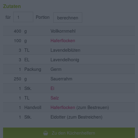
Zutaten
für
Portion
berechnen
400
g
Vollkornmehl
100
g
Haferflocken
3
TL
Lavendelblüten
3
EL
Lavendelhonig
1
Packung
Germ
250
g
Sauerrahm
1
Stk.
Ei
1
TL
Salz
1
Handvoll
Haferflocken
(zum Bestreuen)
1
Stk.
Eidotter
(zum Bestreichen)
Zu den Küchenhelfern