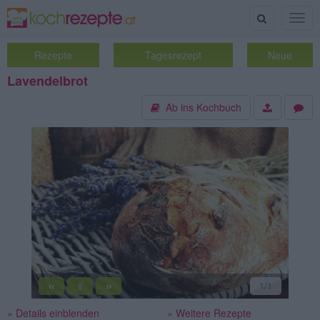
Suche
Togg
navig
Rezepte
Tagesrezept
Neue
Lavendelbrot
Ab ins Kochbuch
«
»
1
/1
||
» Details einblenden
» Weitere Rezepte