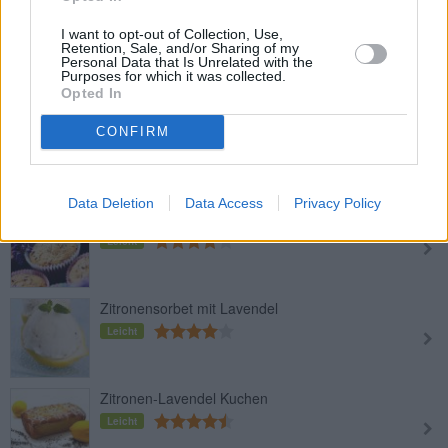
I want to opt-out of Collection, Use,
Mandel-Cupcake mit Lavendelcreme
Retention, Sale, and/or Sharing of my
Personal Data that Is Unrelated with the
Mittel
Purposes for which it was collected.
Opted In
Lavendelkekse
CONFIRM
Leicht
Data Deletion
Data Access
Privacy Policy
Lavendel-Muffins
Leicht
Zitronensorbet mit Lavendel
Leicht
Zitronen-Lavendel Kuchen
Leicht