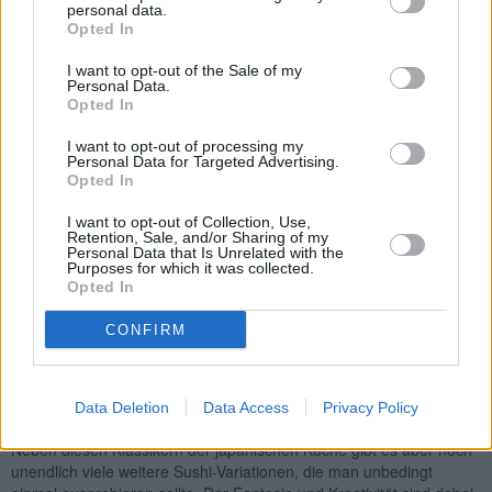
Selbstgemachte Maki mit Gemüse
personal data.
Opted In
Schwer
I want to opt-out of the Sale of my
Personal Data.
Opted In
I want to opt-out of processing my
«
1
»
Personal Data for Targeted Advertising.
Opted In
Längst haben Rezepte für Sushi auch in Österreich Einzug
I want to opt-out of Collection, Use,
gehalten. Die japanischen Köstlichkeiten finden immer mehr
Retention, Sale, and/or Sharing of my
Anhänger, die sie auch zuhause einmal selbst zubereiten möchten.
Personal Data that Is Unrelated with the
Purposes for which it was collected.
Obwohl Sushi wegen seiner mundgerechten Form zum Fingerfood
Opted In
gezählt werden kann, ist es nicht nur ein beliebtes Partygericht,
sondern auch eine gern servierte Hauptspeise. Die
CONFIRM
Hauptbestandteile für
Sushi Rezepte
sind frischer (roher) Fisch,
Meeresfrüchte, Gemüse, gesäuerter Reis und natürlich die
bekannten Algen namens Nori, in welche die übrigen Zutaten
eingerollt werden. Zu den bekanntesten Sushi-Varianten gehören
Data Deletion
Data Access
Privacy Policy
Nigiri (handgeformt), Maki (gerollt) und Hako (kastenförmig).
Neben diesen Klassikern der japanischen Küche gibt es aber noch
unendlich viele weitere Sushi-Variationen, die man unbedingt