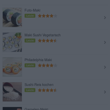
Futo-Maki
Leicht
Maki Sushi Vegetarisch
Leicht
Philadelphia Maki
Leicht
Sushi-Reis kochen
Leicht
Garnelen-Nigiri