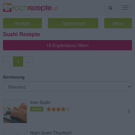
Suche
Togg
navig
Rezepte
Tagesrezept
Neue
Sushi Rezepte
18 Ergebnis(se) filtern
«
1
»
Sortierung
Inari Sushi
Leicht
Nigiri-Sushi Thunfisch