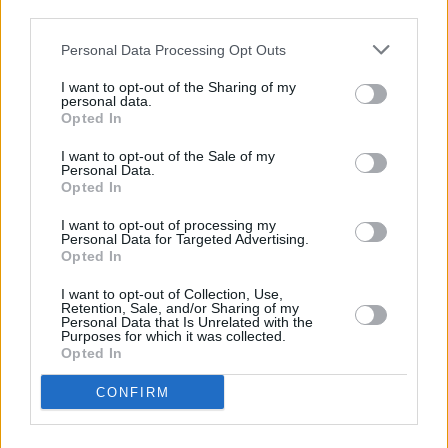
Taboulé
third parties.
Leicht
Personal Data Processing Opt Outs
I want to opt-out of the Sharing of my
personal data.
Lamm-Couscous
Opted In
Schwer
I want to opt-out of the Sale of my
Personal Data.
Opted In
I want to opt-out of processing my
«
1
»
Personal Data for Targeted Advertising.
Opted In
Es gibt so viele verschiedene
afrikanische Rezepte
aus den
I want to opt-out of Collection, Use,
unterschiedlichsten Ländern Afrikas, das man eigentlich gar nicht
Retention, Sale, and/or Sharing of my
Personal Data that Is Unrelated with the
von der einen afrikanischen Küche sprechen kann. Die kann jedoch
Purposes for which it was collected.
grob in die nordafrikanische, äthiopische, schwarzafrikanische und
Opted In
südafrikanische Küche unterteilt werden. Jede dieser Regionen war
im Laufe der Geschichte bestimmten (kulinarischen) Einflüssen
CONFIRM
ausgesetzt, die sie geprägt haben. Natürlich hat jedes Land seine
eigenen Spezialitäten, und doch gibt es bestimmte Lebensmittel