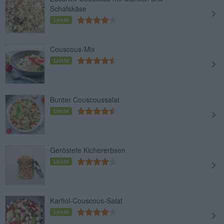
Schafskäse
Leicht
Couscous-Mix
Leicht
Bunter Couscoussalat
Leicht
Geröstete Kichererbsen
Leicht
Karfiol-Couscous-Salat
Leicht