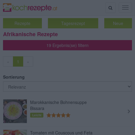
Suche
Togg
navig
Rezepte
Tagesrezept
Neue
Afrikanische Rezepte
19 Ergebnis(se) filtern
«
1
»
Sortierung
Marokkanische Bohnensuppe
Bissara
Leicht
Tomaten mit Couscous und Feta