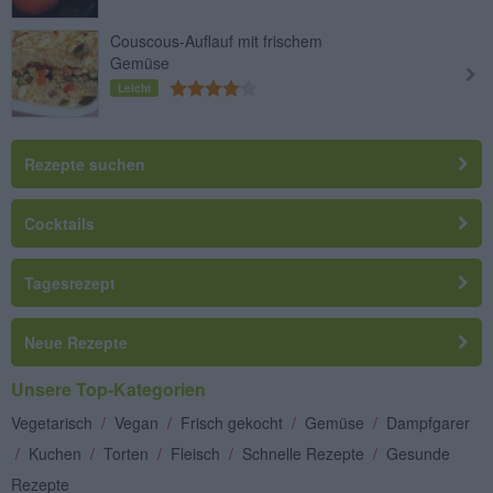
Couscous-Auflauf mit frischem
Gemüse
Leicht
Rezepte suchen
Cocktails
Tagesrezept
Neue Rezepte
Unsere Top-Kategorien
Vegetarisch
/
Vegan
/
Frisch gekocht
/
Gemüse
/
Dampfgarer
/
Kuchen
/
Torten
/
Fleisch
/
Schnelle Rezepte
/
Gesunde
Rezepte