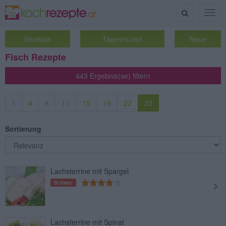
Suche
Togg
navig
Rezepte
Tagesrezept
Neue
Fisch Rezepte
443 Ergebnis(se) filtern
1
4
8
11
15
19
22
23
Sortierung
Lachsterrine mit Spargel
Schwer
Lachsterrine mit Spinat