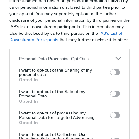
interest-based ads based on personal information utilized by
Fischfilet auf Gemüse
us or personal information disclosed to third parties prior to
Leicht
your opt-out. You may separately opt-out of the further
disclosure of your personal information by third parties on the
IAB’s list of downstream participants. This information may
also be disclosed by us to third parties on the
Fischfilet im Backofen
IAB’s List of
Downstream Participants
that may further disclose it to other
Leicht
third parties.
Personal Data Processing Opt Outs
Kabeljaufilet mit Ofengemüse
Leicht
I want to opt-out of the Sharing of my
personal data.
Opted In
Blinis mit Lachs
I want to opt-out of the Sale of my
Personal Data.
Leicht
Opted In
I want to opt-out of processing my
Personal Data for Targeted Advertising.
Opted In
Artikelempfehlung
I want to opt-out of Collection, Use,
Fisch kochen
Retention, Sale, and/or Sharing of my