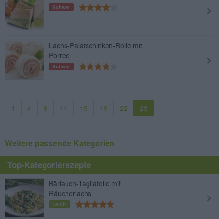
Schwer
Lachs-Palatschinken-Rolle mit
Porree
Schwer
1
4
8
11
15
19
22
23
Weitere passende Kategorien
Top-Kategorierezepte
Bärlauch-Tagliatelle mit
Räucherlachs
Leicht