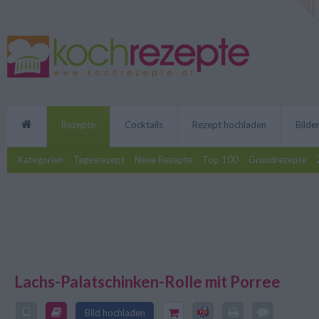
Rezepte
Cocktails
Rezept hochladen
Bilde
Kategorien
Tagesrezept
Neue Rezepte
Top 100
Grundrezepte
Lachs-Palatschinken-Rolle mit Porree
Ein anspruchsvolles Rezept für 
Bild hochladen