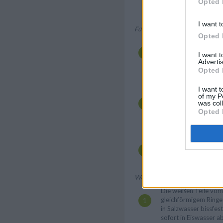
Opted 
Backrohr bei 120°C e
danach kalt werden l
I want t
Für die Palatschinken:
Opted 
Dazu alle Zutaten wie 
kurz anrühren und m
I want 
ruhen lassen. Je nac
Advertis
gehackte Kräuter in d
Opted 
untermischen.
I want t
Butter in einer Pfann
of my P
wenig Teig eingießen
was col
der Pfanne auftragen 
Opted 
Palatschinke goldgel
backen.
Diesen Vorgang wiede
verarbeitet ist und di
werden lassen.
Weitere Zubereitung:
Die weißen Teile vo
gleichförmigem Ringe
in Salzwasser bissfe
sofort in Eiswasser 