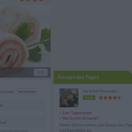
zergeht auf der Zunge.
1
/1
Rezept des Tages
Kartoffel-Moussaka
ortionen
berechnen
Leicht
let
» Zum Tagesrezept
» Was koche ich heute?
inat
Melde dich kostenlos zum Rezept des Tag
und Newsletter an.
(zum Andünsten)