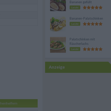
Bananen gefüllt
Leicht
r
Bananen-Palatschinken
Leicht
Palatschinken mit
Räucherlachs
Leicht
Anzeige
henhelfern