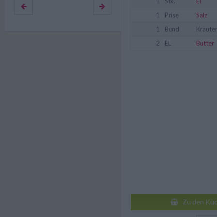
1
Stk.
Ei
1
Prise
Salz
1
Bund
Kräute
2
EL
Butter
Zu den Küc