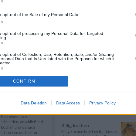
In
twa 1 Stunde pochieren,
Eier kochen
assen.
Wer Eier kochen will, sollte in
o opt-out of the Sale of my Personal Data.
erster Linie auf die richtige
In
Garzeit ...
» mehr
Milch, Ei, Mehl und Salz
indestens 30-60 Minuten
to opt-out of processing my Personal Data for Targeted
Meeresfrüchte kochen
h Geschmack noch
ing.
en Palatschinken-Teig
In
Meeresfrüchte kochen -
Muscheln, Austern und Hummer
sind besondere De...
» mehr
o opt-out of Collection, Use, Retention, Sale, and/or Sharing
e weich werden lassen, ein
ersonal Data that Is Unrelated with the Purposes for which it
 und durch Schwenken in
lected.
Fisch kochen
und backen. Ist die
In
Fisch kochen - Fisch schmeckt
b, umdrehen und fertig
lecker und kann immer wieder
CONFIRM
anders zube...
» mehr
rholen bis der Teig
e Palatschinken kalt
Gemüse kochen
Gemüse kochen - Gemüse ist
Data Deletion
Data Access
Privacy Policy
lecker und gesund. Die
Gemüsesorten und ...
» mehr
m Porreegemüse in
 schneiden, anschließend
Billig kochen
st kochen und danach
Billig kochen heißt nicht, dass es
abschrecken und schön