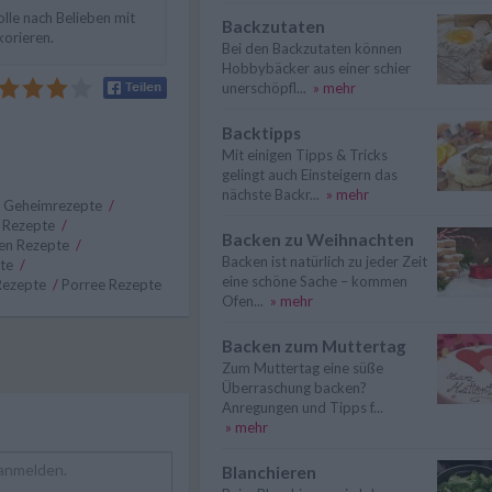
lle nach Belieben mit
Backzutaten
korieren.
Bei den Backzutaten können
Hobbybäcker aus einer schier
unerschöpfl...
» mehr
Backtipps
Mit einigen Tipps & Tricks
gelingt auch Einsteigern das
nächste Backr...
» mehr
/
Geheimrezepte
/
s Rezepte
/
Backen zu Weihnachten
ken Rezepte
/
Backen ist natürlich zu jeder Zeit
pte
/
eine schöne Sache – kommen
Rezepte
/
Porree Rezepte
Ofen...
» mehr
Backen zum Muttertag
Zum Muttertag eine süße
Überraschung backen?
Anregungen und Tipps f...
» mehr
Blanchieren