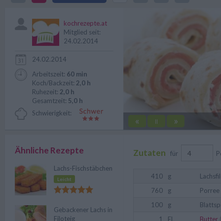
Palatschinken-Rolle mit Porree 
kochrezepte.at
Mitglied seit:
24.02.2014
24.02.2014
Arbeitszeit:
60 min
Koch/Backzeit:
2,0 h
Ruhezeit:
2,0 h
Gesamtzeit:
5,0 h
Schwierigkeit:
«
»
||
Ähnliche Rezepte
Zutaten
für
P
Lachs-Fischstäbchen
410
g
Lachsfi
Leicht
760
g
Porree
100
g
Blattsp
Gebackener Lachs in
Filoteig
1
EL
Butter