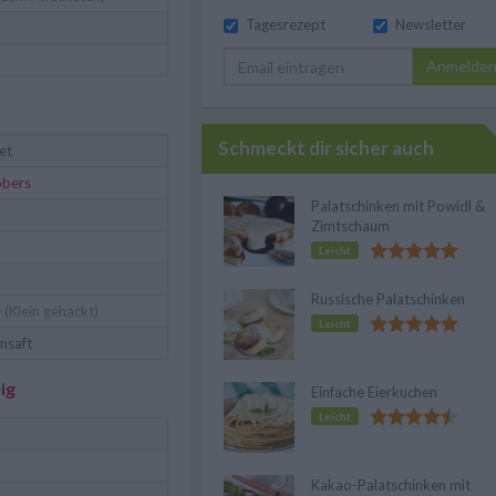
Tagesrezept
Newsletter
Anmelde
Schmeckt dir sicher auch
let
obers
Palatschinken mit Powidl &
Zimtschaum
Leicht
Russische Palatschinken
r
(Klein gehackt)
Leicht
nsaft
ig
Einfache Eierkuchen
Leicht
Kakao-Palatschinken mit