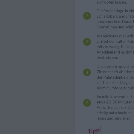
abtropfen lassen.
Die Porreeringe in ei
Schlagobers andünsten
abschmecken. Danach 
überbrühen und schön
Als nächstes die Lach
Drittel der kalten Pa
mit ein wenig Blattsp
Anschließend nochmal
bestreichen.
Das beiseite gestellte
Zitronensaft abschme
der Palatschinke drau
ca. 1 cm einschlagen, 
Aluminiumfolie gut ei
Im mild kochenden Sa
etwa 20-30 Minuten z
Anrichten aus der Al
schräg aufschneiden 
legen und servieren.