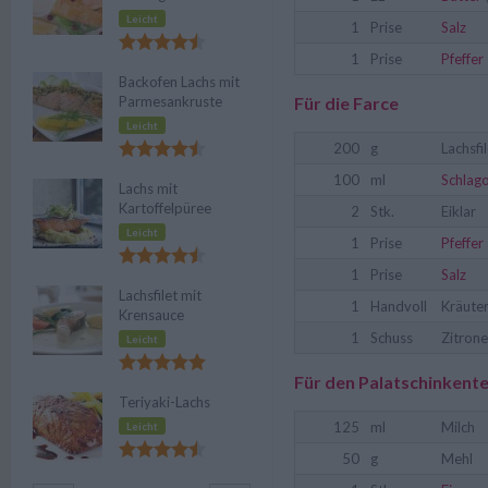
Leicht
1
Prise
Salz
1
Prise
Pfeffer
Backofen Lachs mit
Parmesankruste
Für die Farce
Leicht
200
g
Lachsfi
100
ml
Schlag
Lachs mit
Kartoffelpüree
2
Stk.
Eiklar
Leicht
1
Prise
Pfeffer
1
Prise
Salz
Lachsfilet mit
1
Handvoll
Kräute
Krensauce
1
Schuss
Zitrone
Leicht
Für den Palatschinkente
Teriyaki-Lachs
125
ml
Milch
Leicht
50
g
Mehl