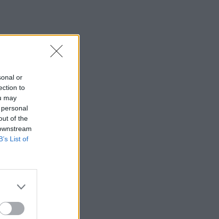
sonal or
ection to
ou may
 personal
out of the
 downstream
B’s List of