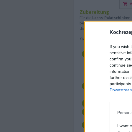
Au
Zubereitung
Für die
Lachs-Palatschinken-
bereiten wir zunächst eine Fülle
die Farce vor.
Kochrezep
Für die Farce:
If you wish 
Das faschierte oder fe
Laibchen formen und 
sensitive in
Gefrierschrank kühlen
confirm you
schneiden und mit Hi
continue se
das Eiklar als auch d
information 
Schlagobers zu einer 
further disc
Mit Salz und Pfeffer, 
participants
abschmecken (eventu
Downstream 
ein Handsieb streiche
Danach die passierte F
Dann mit klein gehac
Persona
Anschließend in eine 
Frischhaltefolie ausge
I want t
Wasserbad (ca. 70°C)