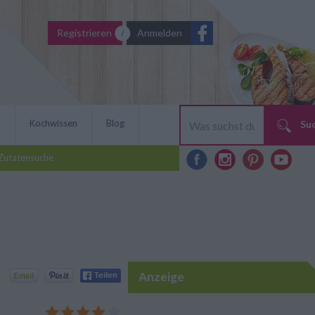
Registrieren
Anmelden
r
Kochwissen
Blog
Su
Zutatensuche
Anzeige
geübte Köche: Die Lachs-