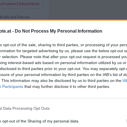
f meine Einkaufsliste
Rolle mit Porree
 aus Lachsforellenfilet für
te.at -
Do Not Process My Personal Information
Like uns auf Facebook...
to opt-out of the sale, sharing to third parties, or processing of your per
in gehackte Fischfilet zu
etwa 1 1/2 Stunden im
formation for targeted advertising by us, please use the below opt-out s
. Anschließend klein
r selection. Please note that after your opt-out request is processed y
lfe der Küchenmaschine
eing interest-based ads based on personal information utilized by us or
as laufend zugegossene
disclosed to third parties prior to your opt-out. You may separately opt-
glatten Masse cuttern.
losure of your personal information by third parties on the IAB’s list of
ein wenig Zitronensaft
. This information may also be disclosed by us to third parties on the
IA
ell wegen Gräten durch
Participants
that may further disclose it to other third parties.
n).
ischfarce kalt stellen.
kten Kräutern vermischen.
l Data Processing Opt Outs
gefettete, mit
Artikelempfehlung
legte Form füllen und ins
o opt-out of the Sharing of my personal data.
 stellen, bedeckt im