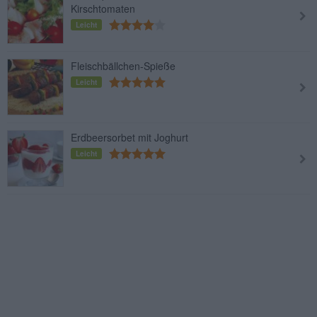
Kirschtomaten
Leicht
Fleischbällchen-Spieße
Leicht
Erdbeersorbet mit Joghurt
Leicht