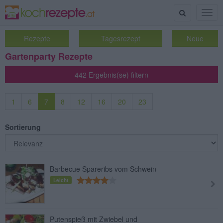
Suche
Togg
navig
Rezepte
Tagesrezept
Neue
Gartenparty Rezepte
442 Ergebnis(se) filtern
1
6
7
8
12
16
20
23
Sortierung
Barbecue Spareribs vom Schwein
Leicht
Putenspieß mit Zwiebel und