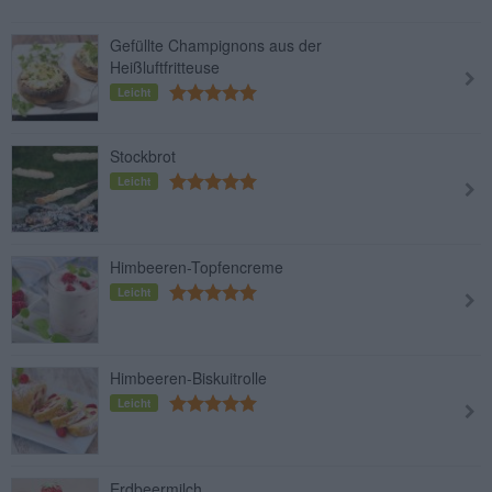
Gefüllte Champignons aus der
Heißluftfritteuse
Leicht
Stockbrot
Leicht
Himbeeren-Topfencreme
Leicht
Himbeeren-Biskuitrolle
Leicht
Erdbeermilch