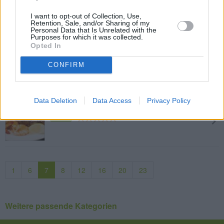
Ananas-Kuppeltorte
I want to opt-out of Collection, Use,
Mittel
Retention, Sale, and/or Sharing of my
Personal Data that Is Unrelated with the
Purposes for which it was collected.
Opted In
Gefüllte Calamari mit Schafkäse
CONFIRM
Mittel
Data Deletion
Data Access
Privacy Policy
Gegrilltes Steak mit Garnelen
Leicht
1
6
7
8
12
16
20
23
Weitere passende Kategorien