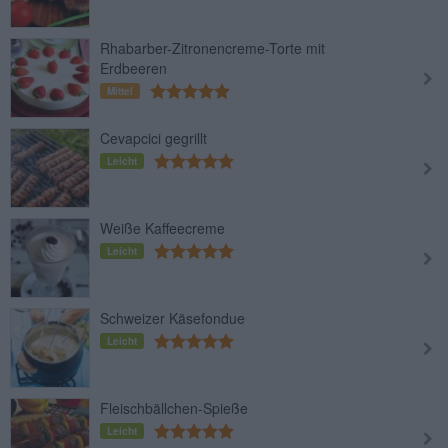
Rhabarber-Zitronencreme-Torte mit
Erdbeeren
Mittel
Cevapcici gegrillt
Leicht
Weiße Kaffeecreme
Leicht
Schweizer Käsefondue
Leicht
Fleischbällchen-Spieße
Leicht