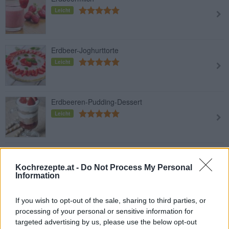
Leicht
Erdbeer-Joghurttorte
Leicht
Erdbeeren-Pudding-Dessert
Leicht
Blaubeer-Topfenkuchen
Leicht
Kochrezepte.at -
Do Not Process My Personal
Information
If you wish to opt-out of the sale, sharing to third parties, or
Blätterteig-Erdbeerschnitten
processing of your personal or sensitive information for
Leicht
targeted advertising by us, please use the below opt-out