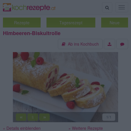
Suche
Togg
navig
Rezepte
Tagesrezept
Neue
Himbeeren-Biskuitrolle
Ab ins Kochbuch
«
»
1
/1
||
» Details einblenden
» Weitere Rezepte