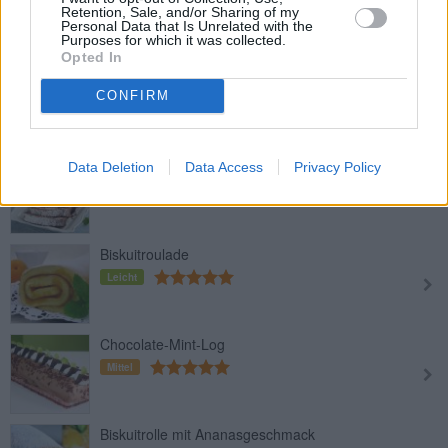
Leicht
Retention, Sale, and/or Sharing of my
Personal Data that Is Unrelated with the
Purposes for which it was collected.
Opted In
Himbeer-Biskuitroulade
CONFIRM
Leicht
Schwarzwälderkirsch-Rolle
Data Deletion
Data Access
Privacy Policy
Leicht
Biskuitroulade
Leicht
Chocolate-Mint-Log
Mittel
Biskuitrolle mit Ananasgeschmack