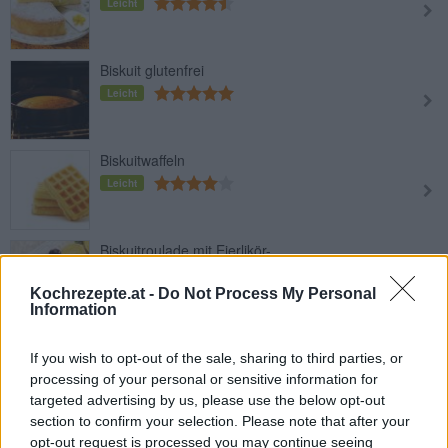
Leicht
Biskuit glutenfrei
Leicht
Biskuitwaffeln
Leicht
Biskuitroulade mit Eierlikör-
Puddingcreme
Kochrezepte.at -
Do Not Process My Personal
Mittel
Information
Rhabarber-Biskuitrolle
If you wish to opt-out of the sale, sharing to third parties, or
Leicht
processing of your personal or sensitive information for
targeted advertising by us, please use the below opt-out
section to confirm your selection. Please note that after your
Dreierlei Schokoladenroulade
opt-out request is processed you may continue seeing