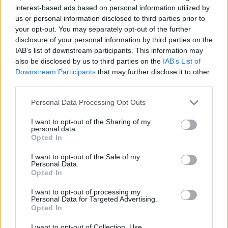
Mittel
interest-based ads based on personal information utilized by
us or personal information disclosed to third parties prior to
your opt-out. You may separately opt-out of the further
Biskuitteig Grundrezept
disclosure of your personal information by third parties on the
Leicht
IAB’s list of downstream participants. This information may
also be disclosed by us to third parties on the
IAB’s List of
Downstream Participants
that may further disclose it to other
Süße Kartoffeln
third parties.
Leicht
Personal Data Processing Opt Outs
I want to opt-out of the Sharing of my
Biskuitrolle
personal data.
Opted In
Leicht
I want to opt-out of the Sale of my
Personal Data.
Opted In
Biskuitteig für Springformen
Grundrezept
I want to opt-out of processing my
Leicht
Personal Data for Targeted Advertising.
Opted In
Biskuitrolle mit Erdbeer-Schlagobers
I want to opt-out of Collection, Use,