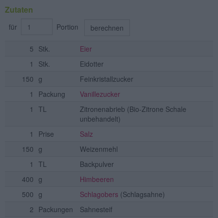
Zutaten
für
Portion
berechnen
5
Stk.
Eier
1
Stk.
Eidotter
150
g
Feinkristallzucker
1
Packung
Vanillezucker
1
TL
Zitronenabrieb
(Bio-Zitrone Schale
unbehandelt)
1
Prise
Salz
150
g
Weizenmehl
1
TL
Backpulver
400
g
Himbeeren
500
g
Schlagobers
(Schlagsahne)
2
Packungen
Sahnesteif