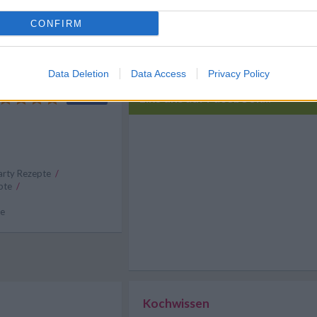
er Eis. Einfach mal
. Auch die Früchte
CONFIRM
getauscht werden.
Data Deletion
Data Access
Privacy Policy
Like uns auf Facebook...
arty Rezepte
/
pte
/
te
Kochwissen