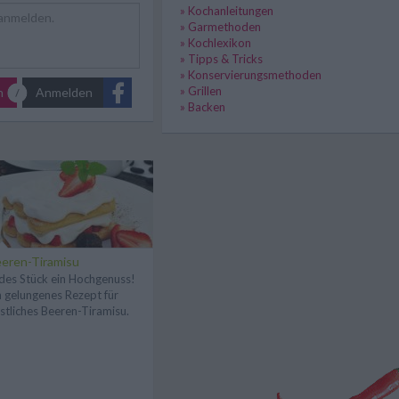
» Kochanleitungen
» Garmethoden
» Kochlexikon
» Tipps & Tricks
» Konservierungsmethoden
» Grillen
n
Anmelden
» Backen
eren-Tiramisu
des Stück ein Hochgenuss!
n gelungenes Rezept für
stliches Beeren-Tiramisu.