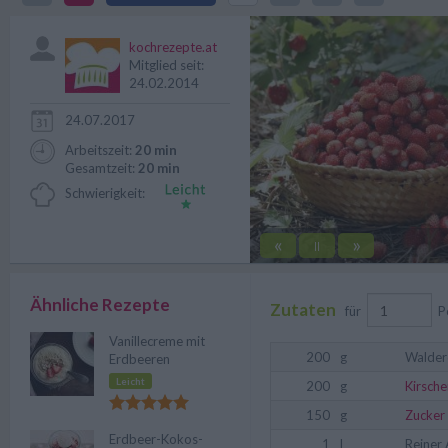
Sie ihre Lieben auf besondere A
kochrezepte.at
Mitglied seit:
24.02.2014
24.07.2017
Arbeitszeit:
20 min
Gesamtzeit:
20 min
Schwierigkeit:
«
»
||
Ähnliche Rezepte
Zutaten
für
P
Vanillecreme mit
200
g
Walder
Erdbeeren
Leicht
200
g
Kirsche
150
g
Zucker
Erdbeer-Kokos-
1
l
Reiner 