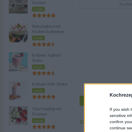
Dessert
Apothe
Leicht
Naturjoghurt mit
frischen Erdbeeren
Leicht
Erdbeer-Joghurt-
Shake
Leicht
Erdbeer-Kefir-Shake
Leicht
Kochrezep
Zu den Küc
Chia Pudding mit
If you wish 
Au
Früchten
sensitive in
Leicht
Zubereitung
confirm you
continue se
Für den Walderbeeren