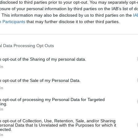
disclosed to third parties prior to your opt-out. You may separately opt-
ten. Dazu die Kirschen vom
Leicht
losure of your personal information by third parties on the IAB’s list of
 den Kern im Inneren
eeren gründlich
. This information may also be disclosed by us to third parties on the
IA
n schütteln.
Participants
that may further disclose it to other third parties.
Kirschen einlegen
 Likör gefüllt wird, müssen
Leicht
Wasser ausgewaschen und
.
l Data Processing Opt Outs
Rahm-Kirschkuchen
hzeitig mit dem Zucker in
d den Alkohol draufgießen.
Leicht
o opt-out of the Sharing of my personal data.
erschließen, an einen
nd regelmäßig schütteln.
In
irca 3 Monate gelagert
o opt-out of the Sale of my Personal Data.
fertig, wenn sich der
Anzeige
gelöst hat. Die Früchte
In
in.
to opt-out of processing my Personal Data for Targeted
ing.
In
o opt-out of Collection, Use, Retention, Sale, and/or Sharing
ersonal Data that Is Unrelated with the Purposes for which it
likör mit Kirschen
lected.
m Dessert über
In