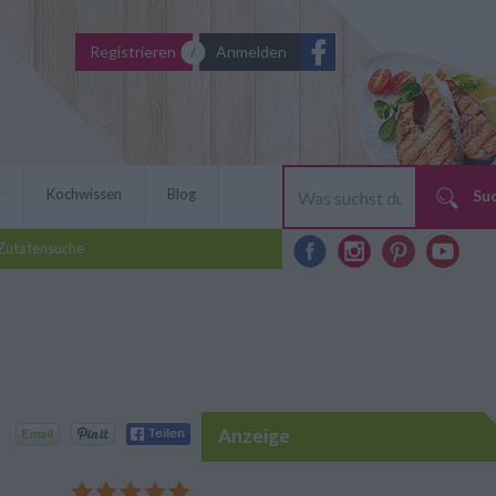
Registrieren
Anmelden
r
Kochwissen
Blog
Su
Zutatensuche
Anzeige
en, stehen wieder hoch im
ör mit Kirschen überraschen