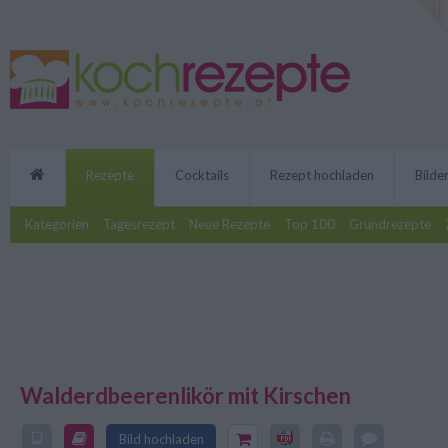
Rezepte
Cocktails
Rezept hochladen
Bilde
Kategorien
Tagesrezept
Neue Rezepte
Top 100
Grundrezepte
Walderdbeerenlikör mit Kirschen
Liköre, die selbst gemacht werd
Kurs. Mit dem Walderdbeerenlik
Bild hochladen