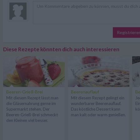
Registriere
Diese Rezepte könnten dich auch interessieren
Beeren-Grieß-Brei
Beerenauflauf
Be
Mit diesem Rezept lässt man
Mit diesem Rezept gelingt ein
Je
die Gläsernahrung gerne im
wunderbarer Beerenauflauf.
Ei
Supermarkt stehen. Der
Das köstliche Dessert kann
kö
Beeren-Grieß-Brei schmeckt
man kalt oder warm genießen.
den Kleinen viel besser.