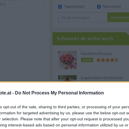
ke)
Tagesrezept
Newsletter
Anmelde
Schmeckt dir sicher auch
Kandierte Kirschen
Leicht
Engelscreme mit Kirschen
Leicht
te.at -
Do Not Process My Personal Information
henhelfern
Selbstgemachter
to opt-out of the sale, sharing to third parties, or processing of your per
Sauerkirschensaft
f meine Einkaufsliste
formation for targeted advertising by us, please use the below opt-out s
Leicht
r selection. Please note that after your opt-out request is processed y
eing interest-based ads based on personal information utilized by us or
Kirschenmarmelade
likör mit Kirschen zuerst