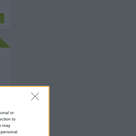
n
sonal or
ection to
ou may
 personal