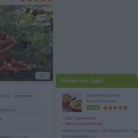
rt und Weise.
1
/1
Rezept des Tages
Kartoffelsuppe mit
ortion
berechnen
Eierschwammerl
Leicht
dbeeren
» Zum Tagesrezept
n
» Was koche ich heute?
Melde dich kostenlos zum Rezept des Tag
und Newsletter an.
Alkohol
(aus der