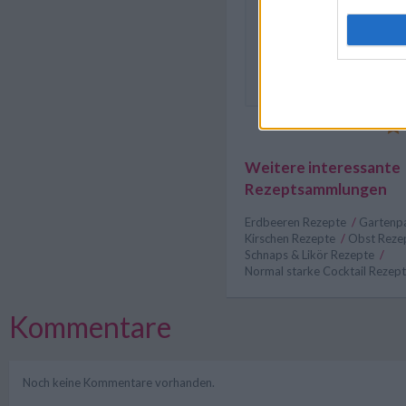
Milchreis, Gries Pudding od
ausprobieren und variieren
können nach Belieben aus
Weitere interessante
Rezeptsammlungen
Erdbeeren Rezepte
/
Gartenp
Kirschen Rezepte
/
Obst Reze
Schnaps & Likör Rezepte
/
Normal starke Cocktail Rezep
Kommentare
Noch keine Kommentare vorhanden.