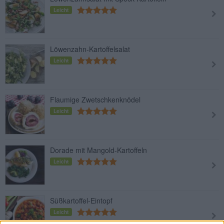
Leicht
Löwenzahn-Kartoffelsalat
Leicht
Flaumige Zwetschkenknödel
Leicht
Dorade mit Mangold-Kartoffeln
Leicht
Süßkartoffel-Eintopf
Leicht