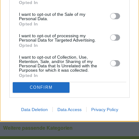
Opted In
Sauerkrautsuppe mit Wurst
Leicht
I want to opt-out of the Sale of my
Personal Data.
Opted In
Einfache Gemüsesuppe
I want to opt-out of processing my
Personal Data for Targeted Advertising.
Leicht
Opted In
I want to opt-out of Collection, Use,
Retention, Sale, and/or Sharing of my
One Pot Linseneintopf mit
Personal Data that Is Unrelated with the
Purposes for which it was collected.
Frankfurter
Opted In
Leicht
CONFIRM
1
9
17
23
24
25
30
34
Data Deletion
Data Access
Privacy Policy
Weitere passende Kategorien