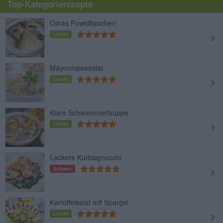
Top-Kategorierezepte
Omas Powidltascherl
Leicht
Mayonnaisesalat
Leicht
Klare Schwammerlsuppe
Leicht
Leckere Kürbisgnocchi
Schwer
Kartoffelsalat mit Spargel
Leicht