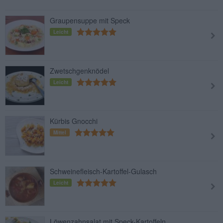
Graupensuppe mit Speck
Leicht
Zwetschgenknödel
Leicht
Kürbis Gnocchi
Mittel
Schweinefleisch-Kartoffel-Gulasch
Leicht
Löwenzahnsalat mit Speck-Kartoffeln