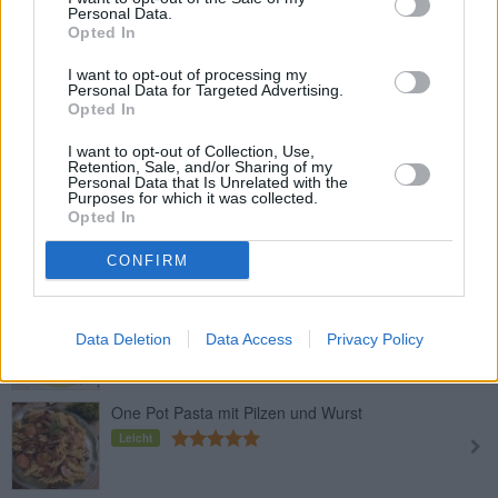
Kartoffeltaschen mit Pilzfüllung
Personal Data.
Opted In
Leicht
I want to opt-out of processing my
Personal Data for Targeted Advertising.
Opted In
Kulajda - Böhmische Pilzsuppe
Leicht
I want to opt-out of Collection, Use,
Retention, Sale, and/or Sharing of my
Personal Data that Is Unrelated with the
Purposes for which it was collected.
Steinpilz Risotto mit getrockneten
Opted In
Pilzen
CONFIRM
Leicht
Zanderfilet mit Steinpilze-Käsesauce
Data Deletion
Data Access
Privacy Policy
Leicht
One Pot Pasta mit Pilzen und Wurst
Leicht