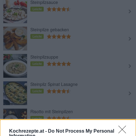
Steinpilzsauce
Leicht
Steinpilze gebacken
Leicht
Steinpilzsuppe
Leicht
Steinpilz Spinat Lasagne
Leicht
Risotto mit Steinpilzen
Leicht
Kochrezepte.at -
Do Not Process My Personal
Information