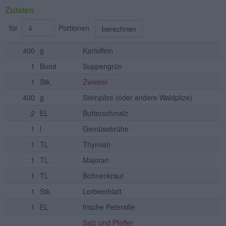
Zutaten
für
Portionen
berechnen
400
g
Kartoffeln
1
Bund
Suppengrün
1
Stk.
Zwiebel
400
g
Steinpilze
(oder andere Waldpilze)
2
EL
Butterschmalz
1
l
Gemüsebrühe
1
TL
Thymian
1
TL
Majoran
1
TL
Bohnenkraut
1
Stk.
Lorbeerblatt
1
EL
frische Petersilie
Salz und Pfeffer