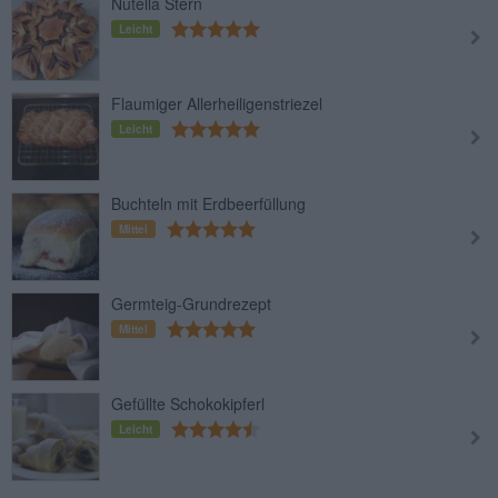
Nutella Stern
Leicht
Flaumiger Allerheiligenstriezel
Leicht
Buchteln mit Erdbeerfüllung
Mittel
Germteig-Grundrezept
Mittel
Gefüllte Schokokipferl
Leicht