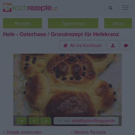
Suche
Togg
navig
Rezepte
Tagesrezept
Neue
Hefe - Osterhase / Grundrezept für Hefekranz
Ab ins Kochbuch
«
»
1
/1
von
ahealthylove3blogspotde
||
» Details einblenden
» Weitere Rezepte