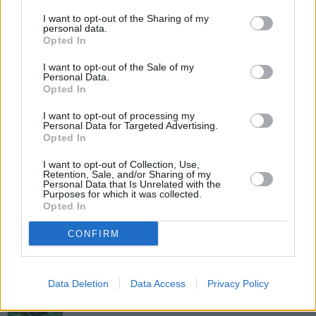
Kuchen-Nest
I want to opt-out of the Sharing of my
personal data.
Leicht
Opted In
I want to opt-out of the Sale of my
Personal Data.
Osterbrot
Opted In
Mittel
I want to opt-out of processing my
Personal Data for Targeted Advertising.
Opted In
Osterhasen-Muffins
Leicht
I want to opt-out of Collection, Use,
Retention, Sale, and/or Sharing of my
Personal Data that Is Unrelated with the
Purposes for which it was collected.
Osterzopf
Opted In
Mittel
CONFIRM
Essbare Deko-Osternester
Data Deletion
Data Access
Privacy Policy
Leicht