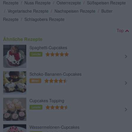
Rezepte
/
Nuss Rezepte
/
Osterrezepte
/
Süßspeisen Rezepte
/
Vegetarische Rezepte
/
Nachspeisen Rezepte
/
Butter
Rezepte
/
Schlagobers Rezepte
Top
Ähnliche Rezepte
Spaghetti-Cupcakes
Leicht
Schoko-Bananen-Cupcakes
Mittel
Cupcakes Topping
Leicht
Wassermelonen-Cupcakes