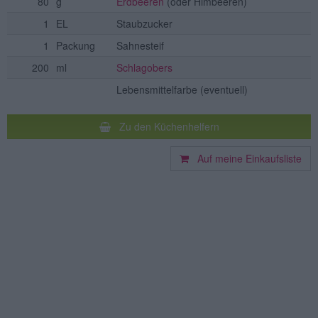
80
g
Erdbeeren
(oder Himbeeren)
1
EL
Staubzucker
1
Packung
Sahnesteif
200
ml
Schlagobers
Lebensmittelfarbe
(eventuell)
Zu den Küchenhelfern
Auf meine Einkaufsliste