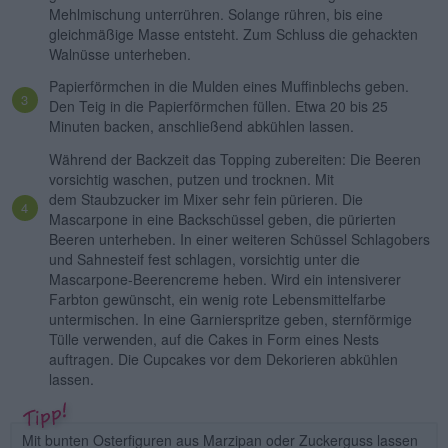
Mehlmischung unterrühren. Solange rühren, bis eine
gleichmäßige Masse entsteht. Zum Schluss die gehackten
Walnüsse unterheben.
Papierförmchen in die Mulden eines Muffinblechs geben.
Den Teig in die Papierförmchen füllen. Etwa 20 bis 25
Minuten backen, anschließend abkühlen lassen.
Während der Backzeit das Topping zubereiten: Die Beeren
vorsichtig waschen, putzen und trocknen. Mit
dem Staubzucker im Mixer sehr fein pürieren. Die
Mascarpone in eine Backschüssel geben, die pürierten
Beeren unterheben. In einer weiteren Schüssel Schlagobers
und Sahnesteif fest schlagen, vorsichtig unter die
Mascarpone-Beerencreme heben. Wird ein intensiverer
Farbton gewünscht, ein wenig rote Lebensmittelfarbe
untermischen. In eine Garnierspritze geben, sternförmige
Tülle verwenden, auf die Cakes in Form eines Nests
auftragen. Die Cupcakes vor dem Dekorieren abkühlen
lassen.
Mit bunten Osterfiguren aus Marzipan oder Zuckerguss lassen