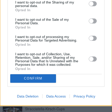
I want to opt-out of the Sharing of my
Leicht
personal data.
Opted In
Hugo-Cupcakes
I want to opt-out of the Sale of my
Personal Data.
Mittel
Opted In
I want to opt-out of processing my
Personal Data for Targeted Advertising.
Zwetschken-Cupcakes
Opted In
Leicht
I want to opt-out of Collection, Use,
Retention, Sale, and/or Sharing of my
Personal Data that Is Unrelated with the
Eierlikör-Cupcakes
Purposes for which it was collected.
Opted In
Leicht
CONFIRM
Kürbis-Walnuss-Cupcakes
Leicht
Data Deletion
Data Access
Privacy Policy
Stracciatella-Kirsch-Cups