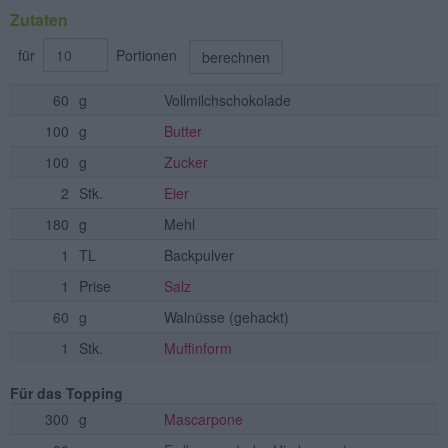
Zutaten
für
Portionen
berechnen
60
g
Vollmilchschokolade
100
g
Butter
100
g
Zucker
2
Stk.
Eier
180
g
Mehl
1
TL
Backpulver
1
Prise
Salz
60
g
Walnüsse
(gehackt)
1
Stk.
Muffinform
Für das Topping
300
g
Mascarpone