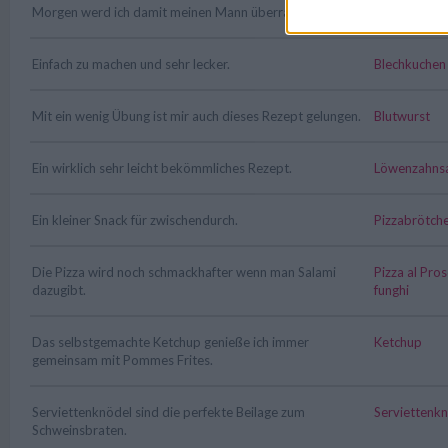
Morgen werd ich damit meinen Mann überraschen.
Scharfe Gar
Einfach zu machen und sehr lecker.
Blechkuchen 
Mit ein wenig Übung ist mir auch dieses Rezept gelungen.
Blutwurst
Ein wirklich sehr leicht bekömmliches Rezept.
Löwenzahnsal
Ein kleiner Snack für zwischendurch.
Pizzabrötch
Die Pizza wird noch schmackhafter wenn man Salami
Pizza al Pros
dazugibt.
funghi
Das selbstgemachte Ketchup genieße ich immer
Ketchup
gemeinsam mit Pommes Frites.
Serviettenknödel sind die perfekte Beilage zum
Serviettenk
Schweinsbraten.