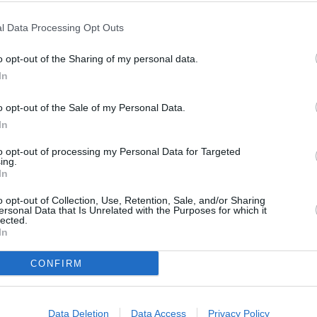
Like uns auf Facebook...
 mit roten
11.03.2014
l Data Processing Opt Outs
o opt-out of the Sharing of my personal data.
con Carne
11.03.2014
In
strich
11.03.2014
o opt-out of the Sale of my Personal Data.
In
ghetti
11.03.2014
to opt-out of processing my Personal Data for Targeted
ing.
In
emesuppe
11.03.2014
o opt-out of Collection, Use, Retention, Sale, and/or Sharing
Kochwissen
ersonal Data that Is Unrelated with the Purposes for which it
11.03.2014
lected.
» Kochanleitungen
In
» Garmethoden
mesuppe
11.03.2014
» Kochlexikon
CONFIRM
» Tipps & Tricks
» Konservierungsmethoden
rnelen
11.03.2014
» Grillen
» Backen
Data Deletion
Data Access
Privacy Policy