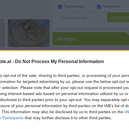
Tagesrezept
Newsletter
Anmelde
Anzeige
13.03.2014
te.at -
Do Not Process My Personal Information
to opt-out of the sale, sharing to third parties, or processing of your per
formation for targeted advertising by us, please use the below opt-out s
r selection. Please note that after your opt-out request is processed y
eing interest-based ads based on personal information utilized by us or
disclosed to third parties prior to your opt-out. You may separately opt-
losure of your personal information by third parties on the IAB’s list of
. This information may also be disclosed by us to third parties on the
IA
 zum
11.03.2014
Participants
that may further disclose it to other third parties.