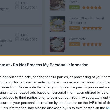
Torte
1,3 h
12.03.2014
Leicht
eignet,
Topfen-Obers-Torte mit
Mandarinen
Mittel
1,8 h
Giottotorte
26.06.2017
digt und
Mittel
ür
Kleine Mandarinen-Torte
te.at -
Do Not Process My Personal Information
Leicht
6,6 h
03.02.2015
to opt-out of the sale, sharing to third parties, or processing of your per
estliche
Schokokuss-Torte
formation for targeted advertising by us, please use the below opt-out s
Mittel
r selection. Please note that after your opt-out request is processed y
eing interest-based ads based on personal information utilized by us or
disclosed to third parties prior to your opt-out. You may separately opt-
13,5 h
Apfeltorte mit Eierlikörcrem
losure of your personal information by third parties on the IAB’s list of
26.08.2020
wachsene
Leicht
. This information may also be disclosed by us to third parties on the
IA
 Dessert