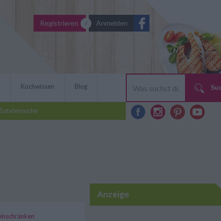
Registrieren
Anmelden
r
Kochwissen
Blog
Su
Zutatensuche
Anzeige
 einschränken