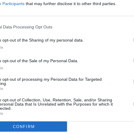
Participants
that may further disclose it to other third parties.
Himbeeren-Pfirsich-Torte
Mittel
1,3 h
l Data Processing Opt Outs
30.04.2014
ste
o opt-out of the Sharing of my personal data.
Anzeige
In
o opt-out of the Sale of my Personal Data.
3,3 h
In
24.04.2015
in Kuchen
fast zu
to opt-out of processing my Personal Data for Targeted
ing.
In
o opt-out of Collection, Use, Retention, Sale, and/or Sharing
1,4 h
ersonal Data that Is Unrelated with the Purposes for which it
lected.
17.07.2014
ieben!
In
luten
CONFIRM