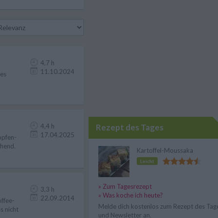
4,7 h
11.10.2024
hes
4,4 h
Rezept des Tages
17.04.2025
opfen-
chend.
Kartoffel-Moussaka
Leicht
» Zum Tagesrezept
3,3 h
» Was koche ich heute?
22.09.2014
offee-
Melde dich kostenlos zum Rezept des Tag
s nicht
und Newsletter an.