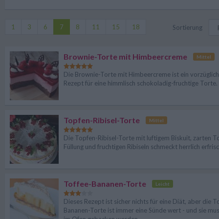
1
3
6
7
8
11
15
18
Sortierung
Brownie-Torte mit Himbeercreme
Mittel
Die Brownie-Torte mit Himbeercreme ist ein vorzüglic
Rezept für eine himmlisch schokoladig-fruchtige Torte.
Topfen-Ribisel-Torte
Mittel
Die Topfen-Ribisel-Torte mit luftigem Biskuit, zarten T
Füllung und fruchtigen Ribiseln schmeckt herrlich erfris
Toffee-Bananen-Torte
Leicht
Dieses Rezept ist sicher nichts für eine Diät, aber die T
Bananen-Torte ist immer eine Sünde wert - und sie mus