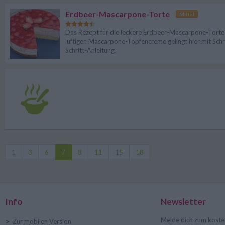
Erdbeer-Mascarpone-Torte
Mittel
Das Rezept für die leckere Erdbeer-Mascarpone-Torte
luftiger, Mascarpone-Topfencreme gelingt hier mit Schri
Schritt-Anleitung.
1
3
6
7
8
11
15
18
Info
Newsletter
Melde dich zum koste
>
Zur mobilen Version