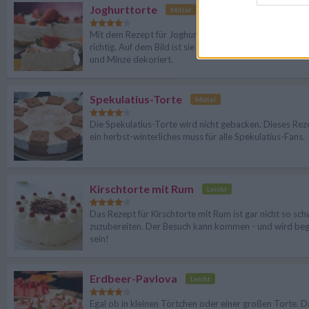
Joghurttorte
Mittel
Mit dem Rezept für Joghurttorte liegt man im Sommer
richtig. Auf dem Bild ist sie besonders schön mit frisch
und Minze dekoriert.
Spekulatius-Torte
Mittel
Die Spekulatius-Torte wird nicht gebacken. Dieses Reze
ein herbst-winterliches muss für alle Spekulatius-Fans.
Kirschtorte mit Rum
Leicht
Das Rezept für Kirschtorte mit Rum ist gar nicht so sc
zuzubereiten. Der Besuch kann kommen - und wird beg
sein!
Erdbeer-Pavlova
Leicht
Egal ob in kleinen Törtchen oder einer großen Torte. D