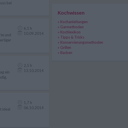
uss bei
Kochwissen
» Kochanleitungen
» Garmethoden
6,1 h
» Kochlexikon
10.09.2014
rte und
» Tipps & Tricks
ertiger
» Konservierungsmethoden
» Grillen
» Backen
2,5 h
13.10.2014
ag ein
ndig,
1,7 h
06.10.2014
t ideal