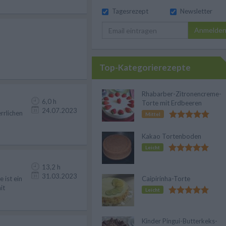
Tagesrezept
Newsletter
Anmelde
Top-Kategorierezepte
Rhabarber-Zitronencreme-
6,0 h
Torte mit Erdbeeren
24.07.2023
rrlichen
Mittel
Kakao Tortenboden
Leicht
13,2 h
31.03.2023
 ist ein
Caipirinha-Torte
it
Leicht
Kinder Pingui-Butterkeks-