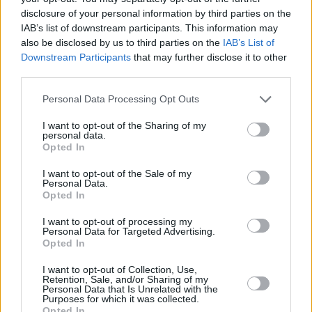
Nutella-Kirschtorte
disclosure of your personal information by third parties on the
IAB’s list of downstream participants. This information may
Leicht
also be disclosed by us to third parties on the
IAB’s List of
Downstream Participants
that may further disclose it to other
third parties.
Fruchtikus Torte
Leicht
Personal Data Processing Opt Outs
I want to opt-out of the Sharing of my
personal data.
Kakao Tortenboden
Opted In
Leicht
I want to opt-out of the Sale of my
Personal Data.
Opted In
Bananencremetorte
Leicht
I want to opt-out of processing my
Personal Data for Targeted Advertising.
Opted In
Blaubeer-Kokos-Torte
I want to opt-out of Collection, Use,
Retention, Sale, and/or Sharing of my
Leicht
Personal Data that Is Unrelated with the
Purposes for which it was collected.
Opted In