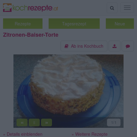
Suche
Togg
navig
Rezepte
Tagesrezept
Neue
Zitronen-Baiser-Torte
Ab ins Kochbuch
«
»
1
/1
||
» Details einblenden
» Weitere Rezepte