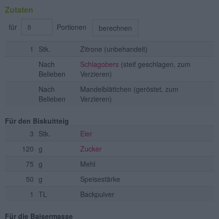
Zutaten
für
Portionen
berechnen
1
Stk.
Zitrone
(unbehandelt)
Nach
Schlagobers
(steif geschlagen, zum
Belieben
Verzieren)
Nach
Mandelblättchen
(geröstet, zum
Belieben
Verzieren)
Für den Biskuitteig
3
Stk.
Eier
120
g
Zucker
75
g
Mehl
50
g
Speisestärke
1
TL
Backpulver
Für die Baisermasse