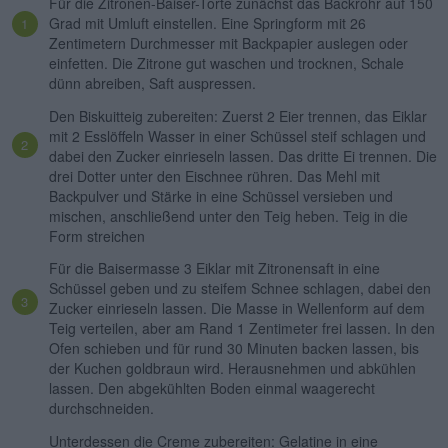
Für die Zitronen-Baiser-Torte zunächst das Backrohr auf 150
Grad mit Umluft einstellen. Eine Springform mit 26
Zentimetern Durchmesser mit Backpapier auslegen oder
einfetten. Die Zitrone gut waschen und trocknen, Schale
dünn abreiben, Saft auspressen.
Den Biskuitteig zubereiten: Zuerst 2 Eier trennen, das Eiklar
mit 2 Esslöffeln Wasser in einer Schüssel steif schlagen und
dabei den Zucker einrieseln lassen. Das dritte Ei trennen. Die
drei Dotter unter den Eischnee rühren. Das Mehl mit
Backpulver und Stärke in eine Schüssel versieben und
mischen, anschließend unter den Teig heben. Teig in die
Form streichen
Für die Baisermasse 3 Eiklar mit Zitronensaft in eine
Schüssel geben und zu steifem Schnee schlagen, dabei den
Zucker einrieseln lassen. Die Masse in Wellenform auf dem
Teig verteilen, aber am Rand 1 Zentimeter frei lassen. In den
Ofen schieben und für rund 30 Minuten backen lassen, bis
der Kuchen goldbraun wird. Herausnehmen und abkühlen
lassen. Den abgekühlten Boden einmal waagerecht
durchschneiden.
Unterdessen die Creme zubereiten: Gelatine in eine