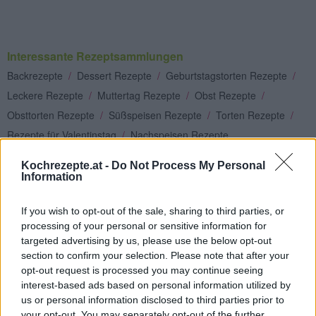
Interessante Rezeptsammlungen
Backrezepte
/
Dessert Rezepte
/
Geburtstagstorten Rezepte
/
Leckere Rezepte
/
Muttertag Rezepte
/
Obst Rezepte
/
Obsttorten Rezepte
/
Süßspeisen Rezepte
/
Torten Rezepte
/
Rezepte für Valentinstag
/
Nachspeisen Rezepte
Top
Kochrezepte.at -
Do Not Process My Personal
Information
Ähnliche Rezepte
Rote Grütze-Torte
If you wish to opt-out of the sale, sharing to third parties, or
Leicht
processing of your personal or sensitive information for
targeted advertising by us, please use the below opt-out
section to confirm your selection. Please note that after your
Gummibärchen-Torte
opt-out request is processed you may continue seeing
Leicht
interest-based ads based on personal information utilized by
us or personal information disclosed to third parties prior to
your opt-out. You may separately opt-out of the further