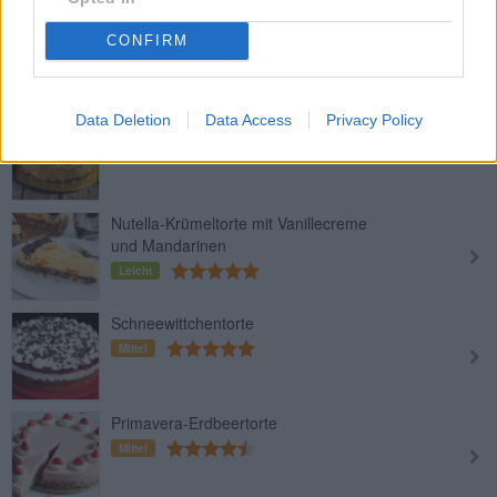
Caipirinha-Torte
CONFIRM
Leicht
Data Deletion
Data Access
Privacy Policy
Napoleon Torte
Leicht
Nutella-Krümeltorte mit Vanillecreme
und Mandarinen
Leicht
Schneewittchentorte
Mittel
Primavera-Erdbeertorte
Mittel