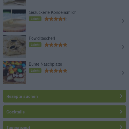
Gezuckerte Kondensmilch
Leicht
Powidltascherl
Leicht
Bunte Naschplatte
Leicht
Rezepte suchen
Cocktails
Tagesrezept