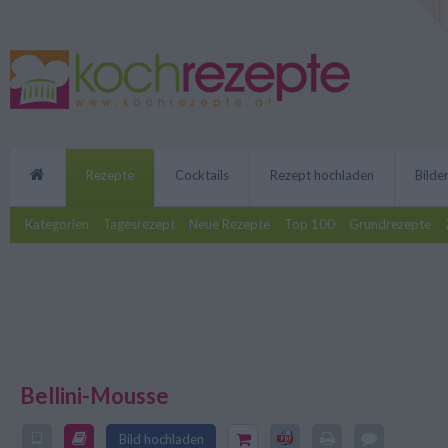
Rezepte
Cocktails
Rezept hochladen
Bilde
Kategorien
Tagesrezept
Neue Rezepte
Top 100
Grundrezepte
Bellini-Mousse
Die Bellini-Mousse ist ein Desse
Rezept ist besonders bei Gäste
Bild hochladen