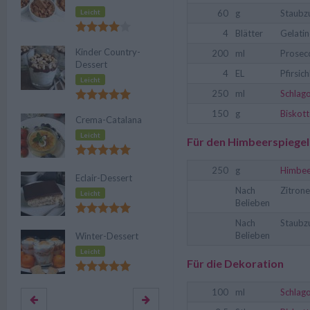
Leicht
60
g
Staubz
4
Blätter
Gelatin
Kinder Country-
200
ml
Prosec
Dessert
4
EL
Pfirsich
Leicht
250
ml
Schlag
150
g
Biskot
Crema-Catalana
Leicht
Für den Himbeerspiegel
250
g
Himbee
Eclair-Dessert
Nach
Zitrone
Leicht
Belieben
Nach
Staubz
Belieben
Winter-Dessert
Leicht
Für die Dekoration
100
ml
Schlag