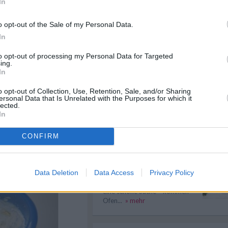
In
einem Topf, bei geringer
Kuchen lässt sich nicht
bringen, dann ein paar
stürzen – was tun?
o opt-out of the Sale of my Personal Data.
eme einrühren, und danach
Was tun, wenn sich der Kuchen
ück zur restlichen Creme
In
nicht aus der Form stürzen lässt?
 den Prosecco und den
Mit ...
» mehr
ren. Des weiteren die
to opt-out of processing my Personal Data for Targeted
, bis die Creme etwas zu
ing.
In
Pudding klumpt – was tun?
Bei der Zubereitung von Pudding
o opt-out of Collection, Use, Retention, Sale, and/or Sharing
lautet die Devise: Rühren,
ersonal Data that Is Unrelated with the Purposes for which it
Rühren, R...
» mehr
lected.
In
Backtipps
Mit einigen Tipps & Tricks
CONFIRM
gelingt auch Einsteigern das
nächste Backr...
» mehr
obers steif schlagen.
Backen zu Weihnachten
Data Deletion
Data Access
Privacy Policy
Backen ist natürlich zu jeder Zeit
eine schöne Sache – kommen
Ofen...
» mehr