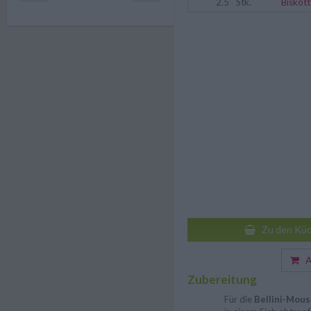
2.5
Stk.
Biskot
Zu den Küc
Au
Zubereitung
Für die
Bellini-Mou