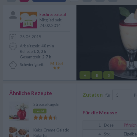
Dinner willkommen.
kochrezepte.at
Mitglied seit:
24.02.2014
26.05.2015
Arbeitszeit:
40 min
Ruhezeit:
2,0 h
Gesamtzeit:
2,7 h
Schwierigkeit:
«
»
||
Ähnliche Rezepte
Zutaten
für
P
Streuselkugeln
Leicht
Für die Mousse
1
Dose
Pfirsic
Keks-Creme Gelado
4
Stk.
Eigelbe
Bolacha