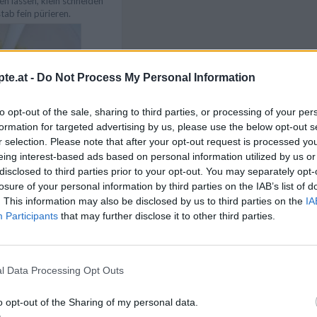
en lassen, klein schneiden
tab fein pürieren.
te.at -
Do Not Process My Personal Information
Like uns auf Facebook...
to opt-out of the sale, sharing to third parties, or processing of your per
formation for targeted advertising by us, please use the below opt-out s
r selection. Please note that after your opt-out request is processed y
 dem Staubzucker cremig
eing interest-based ads based on personal information utilized by us or
ürierten Pfirsiche
disclosed to third parties prior to your opt-out. You may separately opt-
 schon mal die Gelatine
losure of your personal information by third parties on the IAB’s list of
ng einweichen.
. This information may also be disclosed by us to third parties on the
IA
Participants
that may further disclose it to other third parties.
l Data Processing Opt Outs
Artikelempfehlung
o opt-out of the Sharing of my personal data.