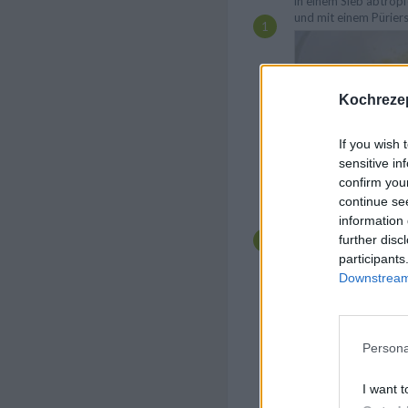
in einem Sieb abtropf
und mit einem Püriers
Kochrezep
If you wish 
sensitive in
confirm you
Dann die Eigelbe mit
continue se
rühren und unter die p
information 
mengen. Als nächstes
further disc
nach Packungsanleitu
participants
Downstream 
Persona
I want t