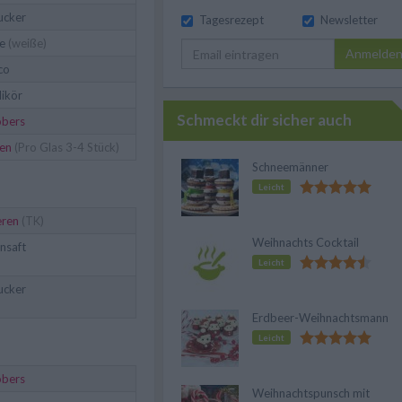
ucker
Tagesrezept
Newsletter
e
(weiße)
Anmelde
co
likör
Schmeckt dir sicher auch
obers
ten
(Pro Glas 3-4 Stück)
Schneemänner
Leicht
ren
(TK)
Weihnachts Cocktail
nsaft
Leicht
ucker
Erdbeer-Weihnachtsmann
Leicht
obers
Weihnachtspunsch mit