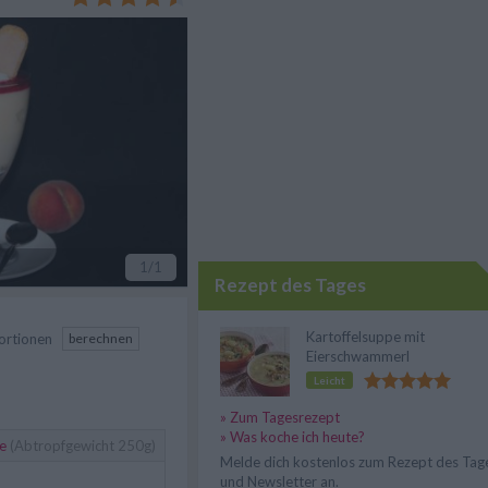
1
/1
Rezept des Tages
Kartoffelsuppe mit
ortionen
berechnen
Eierschwammerl
Leicht
» Zum Tagesrezept
» Was koche ich heute?
he
(Abtropfgewicht 250g)
Melde dich kostenlos zum Rezept des Tag
und Newsletter an.