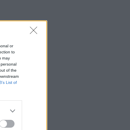
sonal or
ection to
ou may
 personal
out of the
 downstream
B’s List of