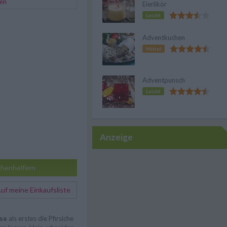
ten
Eierlikör
Leicht
Adventkuchen
Mittel
Adventpunsch
Leicht
Anzeige
henhelfern
f meine Einkaufsliste
sse
als erstes die Pfirsiche