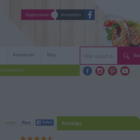
Registrieren
Anmelden
r
Kochwissen
Blog
Su
Zutatensuche
Anzeige
rt für Erwachsene. Das
n, nach einem schönen