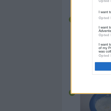
Opted 
Jetzt die Gelatine in 
Hitze zum schmelzen 
I want t
Esslöffel von der Cr
die Masse wieder zur
Opted 
geben. Anschließend
Pfirsichlikör unterrüh
I want 
Schüssel kühl stellen
Advertis
gelieren beginnt.
Opted 
I want t
of my P
was col
Opted 
In der Zeit das Schlag