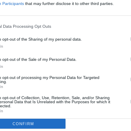
Mittel
Participants
that may further disclose it to other third parties.
el.
Omas-Hendlsuppe
Leicht
1,8 h
l Data Processing Opt Outs
18.10.2025
für viele
rezept,
o opt-out of the Sharing of my personal data.
Anzeige
In
o opt-out of the Sale of my Personal Data.
Leicht
40 min
In
08.07.2025
chmarrn
 ist ein
to opt-out of processing my Personal Data for Targeted
ing.
In
o opt-out of Collection, Use, Retention, Sale, and/or Sharing
1,6 h
ersonal Data that Is Unrelated with the Purposes for which it
lected.
30.10.2025
Omas
In
t vereint
CONFIRM