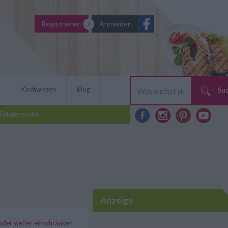
Registrieren
Anmelden
r
Kochwissen
Blog
Su
Zutatensuche
Anzeige
 oder weiter einschränken