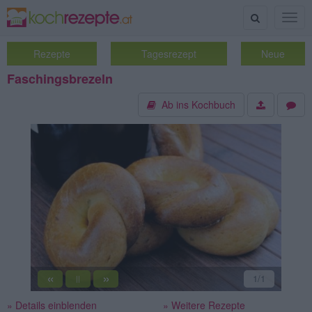
Suche
Togg
navig
Rezepte
Tagesrezept
Neue
Faschingsbrezeln
Ab ins Kochbuch
«
»
1
/1
||
» Details einblenden
» Weitere Rezepte