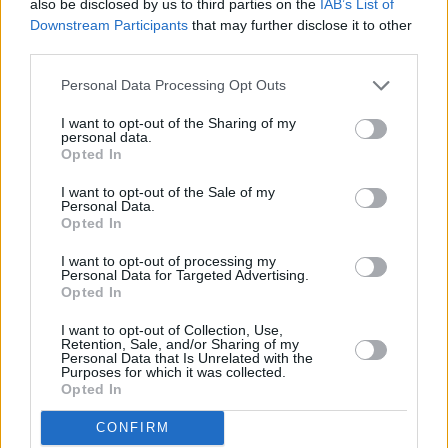
also be disclosed by us to third parties on the
IAB’s List of
Mittel
Downstream Participants
that may further disclose it to other
third parties.
Faschingskrapfenteig-Grundrezept
Personal Data Processing Opt Outs
Leicht
I want to opt-out of the Sharing of my
personal data.
Opted In
Krapfen mit Eierlikörguss
Mittel
I want to opt-out of the Sale of my
Personal Data.
Opted In
Perfekte Faschingskrapfen
I want to opt-out of processing my
Personal Data for Targeted Advertising.
Mittel
Opted In
I want to opt-out of Collection, Use,
Retention, Sale, and/or Sharing of my
Vanillekrapfen
Personal Data that Is Unrelated with the
Mittel
Purposes for which it was collected.
Opted In
CONFIRM
Wiener Faschingskrapfen