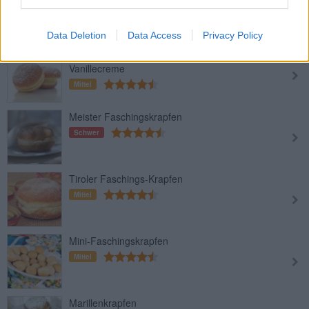
Mittel
Data Deletion
Data Access
Privacy Policy
Berliner Faschingskrapfen mit
Vanillecreme
Mittel
Meister Faschingskrapfen
Schwer
Tiroler Faschings-Krapfen
Mittel
Mini-Faschingskrapfen
Mittel
Marillenkrapfen