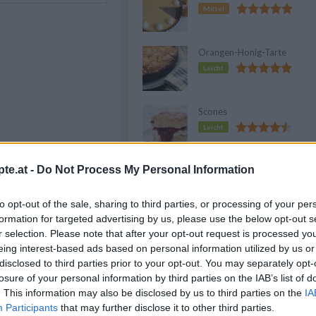
Mittel
Orangen-Honig-Tarte
Leicht
Scones
Leicht
te.at -
Do Not Process My Personal Information
Anzeige
to opt-out of the sale, sharing to third parties, or processing of your per
formation for targeted advertising by us, please use the below opt-out s
henhelfern
r selection. Please note that after your opt-out request is processed y
eing interest-based ads based on personal information utilized by us or
f meine Einkaufsliste
disclosed to third parties prior to your opt-out. You may separately opt-
losure of your personal information by third parties on the IAB’s list of
. This information may also be disclosed by us to third parties on the
IA
hen Krapfen Sonho de Creme
Participants
that may further disclose it to other third parties.
reiten: Die lauwarme Milch