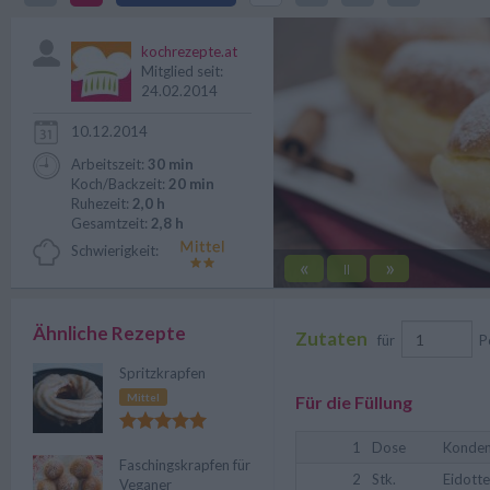
Krapfen Sonho de Creme.
kochrezepte.at
Mitglied seit:
24.02.2014
10.12.2014
Arbeitszeit:
30 min
Koch/Backzeit:
20 min
Ruhezeit:
2,0 h
Gesamtzeit:
2,8 h
Schwierigkeit:
«
»
||
Ähnliche Rezepte
Zutaten
für
P
Spritzkrapfen
Mittel
Für die Füllung
1
Dose
Konden
Faschingskrapfen für
2
Stk.
Eidotte
Veganer