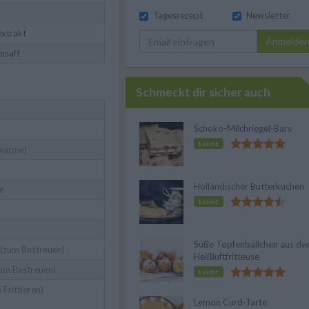
Tagesrezept
Newsletter
extrakt
Anmelde
nsaft
Schmeckt dir sicher auch
Schoko-Milchriegel-Bars
Leicht
warme)
Holländischer Butterkuchen
r
Leicht
Süße Topfenbällchen aus de
(zum Bestreuen)
Heißluftfritteuse
um Bestreuen)
Leicht
Frittieren)
Lemon Curd-Tarte