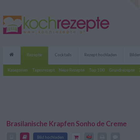
Rezepte
Cocktails
Rezept hochladen
Bilde
Kategorien
Tagesrezept
Neue Rezepte
Top 100
Grundrezepte
Brasilanische Krapfen Sonho de Creme
Die Vielfalt an Aromen - süß, fruc
Geheimnis des Rezepts für die kö
Bild hochladen