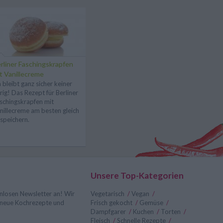
rliner Faschingskrapfen
t Vanillecreme
 bleibt ganz sicher keiner
rig! Das Rezept für Berliner
schingskrapfen mit
nillecreme am besten gleich
speichern.
Unsere Top-Kategorien
nlosen Newsletter an! Wir
Vegetarisch
/
Vegan
/
r neue Kochrezepte und
Frisch gekocht
/
Gemüse
/
Dampfgarer
/
Kuchen
/
Torten
/
Fleisch
/
Schnelle Rezepte
/