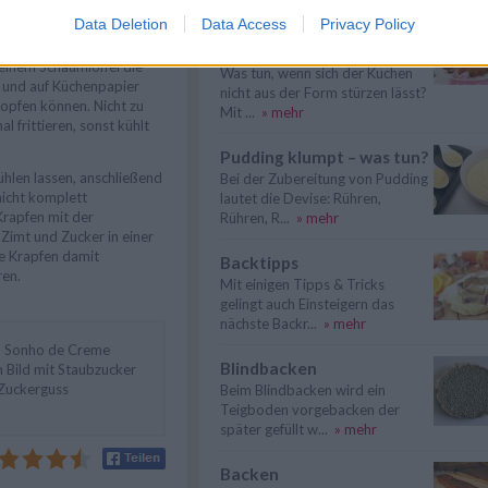
 mit der Oberseite nach
Data Deletion
Data Access
Privacy Policy
Kuchen lässt sich nicht
ett geben und goldbraun
en und auch die andere
stürzen – was tun?
 einem Schaumlöffel die
Was tun, wenn sich der Kuchen
 und auf Küchenpapier
nicht aus der Form stürzen lässt?
ropfen können. Nicht zu
Mit ...
» mehr
al frittieren, sonst kühlt
Pudding klumpt – was tun?
ühlen lassen, anschließend
Bei der Zubereitung von Pudding
nicht komplett
lautet die Devise: Rühren,
Krapfen mit der
Rühren, R...
» mehr
 Zimt und Zucker in einer
ie Krapfen damit
Backtipps
ren.
Mit einigen Tipps & Tricks
gelingt auch Einsteigern das
nächste Backr...
» mehr
en Sonho de Creme
Blindbacken
 Bild mit Staubzucker
 Zuckerguss
Beim Blindbacken wird ein
Teigboden vorgebacken der
später gefüllt w...
» mehr
Backen