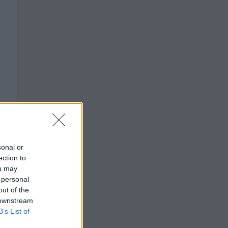
sonal or
ection to
ou may
 personal
out of the
 downstream
B’s List of