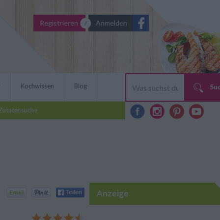
Registrieren
Anmelden
r
Kochwissen
Blog
Su
Zutatensuche
Anzeige
htig, säuerlich - ist das
stlichen brasilianischen