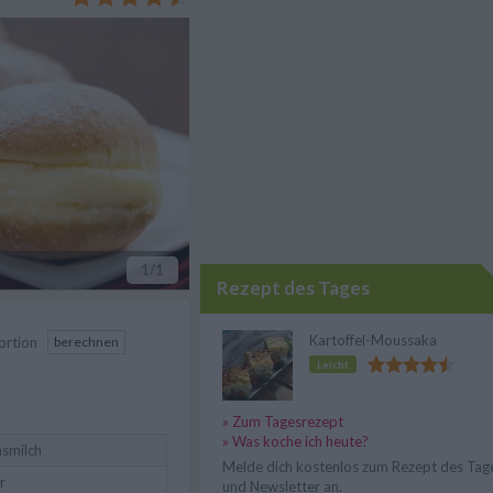
1
/1
Rezept des Tages
Kartoffel-Moussaka
ortion
berechnen
Leicht
» Zum Tagesrezept
» Was koche ich heute?
smilch
Melde dich kostenlos zum Rezept des Tag
r
und Newsletter an.