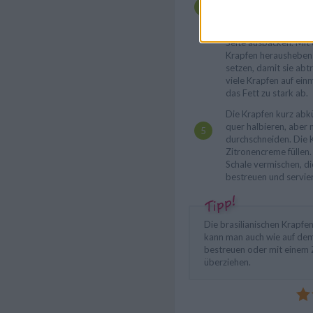
erhitzen. Die Krapfen
unten in das heiße F
frittieren, dann wend
Seite ausbacken. Mit
Krapfen herausheben
setzen, damit sie abt
viele Krapfen auf einm
das Fett zu stark ab.
Die Krapfen kurz abk
quer halbieren, aber 
durchschneiden. Die 
Zitronencreme füllen.
Schale vermischen, d
bestreuen und servie
Die brasilianischen Krapf
kann man auch wie auf dem
bestreuen oder mit einem
überziehen.