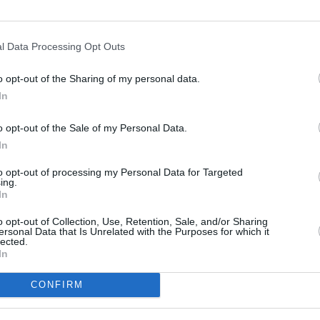
, Zucker und Germ
ennen. Dotter, Butter und
ne große Schüssel geben und
g vermengen.
l Data Processing Opt Outs
l einarbeiten, bis ein
ntstanden ist. Aus dem
o opt-out of the Sharing of my personal data.
n abnehmen und zu Krapfen
In
Like uns auf Facebook...
auf einem Stück
em großen Brett
o opt-out of the Sale of my Personal Data.
m Tuch abdecken und 2
peratur gehen lassen.
In
ie Füllung zubereiten: Die
to opt-out of processing my Personal Data for Targeted
densmilch in einen Topf
ing.
tter zugeben und bei
In
erhitzen, aber nicht
eden lassen, dabei oft
o opt-out of Collection, Use, Retention, Sale, and/or Sharing
Herd nehmen.
ersonal Data that Is Unrelated with the Purposes for which it
leextrakt einrühren. Alle
lected.
rühren, bis die Masse glatt
In
ine Schüssel umfüllen und
CONFIRM
Artikelempfehlung
 Pflanzenöl in einen
nd auf etwa 180 Grad