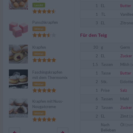
Leicht
1
EL
Butter
1
TL
Vanille
Punschkrapfen
3
EL
Zitrone
Mittel
Für den Teig
Krapfen
30
g
Germ
Mittel
2
EL
Zucker
1.5
Tassen
Milch
(
Faschingskrapfen
1
Tasse
Butter
mit dem Thermomix
2
Stk.
Eidotte
Mittel
1
Prise
Salz
6
Tassen
Mehl
Krapfen mit Nuss-
Nougatcreme
2
Tassen
Zucker
Mittel
2
EL
Zimt
(z
Nach
Öl
(zum 
Belieben