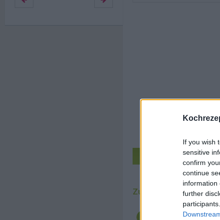
Kochrezep
If you wish 
sensitive in
Zu den Küc
confirm you
continue se
Au
information 
Zubereitung
further disc
participants
Für die brasilianisc
Downstream 
zuerst den Teig zube