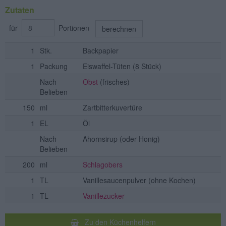
Zutaten
für
Portionen
berechnen
1
Stk.
Backpapier
1
Packung
Eiswaffel-Tüten
(8 Stück)
Nach
Obst
(frisches)
Belieben
150
ml
Zartbitterkuvertüre
1
EL
Öl
Nach
Ahornsirup
(oder Honig)
Belieben
200
ml
Schlagobers
1
TL
Vanillesaucenpulver
(ohne Kochen)
1
TL
Vanillezucker
Zu den Küchenhelfern