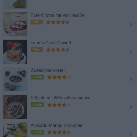
Rote Grütze mit Vanillesoße
Mittel
Lemon Curd-Dessert
Mittel
Zwetschkenröster
Leicht
Früchte mit Weinschaumsauce
Leicht
Avocado-Mango-Smoothie
Leicht