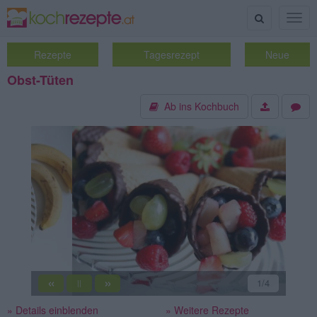
Suche
Togg
navig
Rezepte
Tagesrezept
Neue
Obst-Tüten
Ab ins Kochbuch
«
»
2
/4
||
» Details einblenden
» Weitere Rezepte