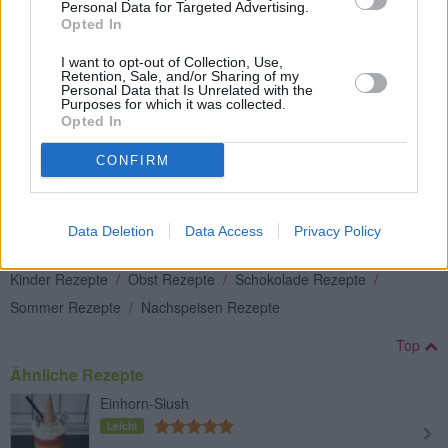
Personal Data for Targeted Advertising.
Opted In
I want to opt-out of Collection, Use,
Retention, Sale, and/or Sharing of my
Personal Data that Is Unrelated with the
Purposes for which it was collected.
Opted In
CONFIRM
Interessante Rezeptsammlungen
Data Deletion
Data Access
Privacy Policy
Beeren Rezepte
/
Dessert Rezepte
/
Gartenparty Rezepte
/
Kinder Rezepte
/
Obst Rezepte
/
Schokolade Rezepte
/
Sommer Rezepte
/
Nachspeisen Rezepte
Top
Ähnliche Rezepte
Einhorn-Slush
Leicht