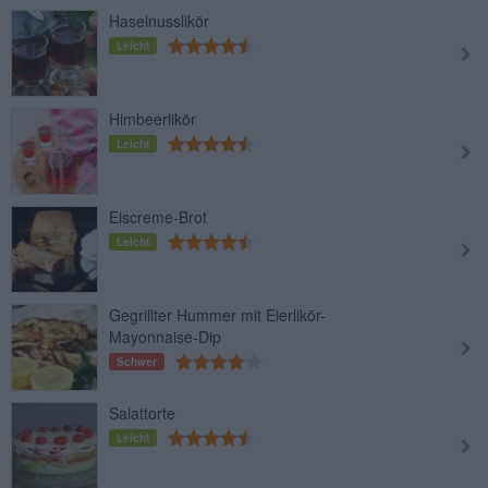
Haselnusslikör
Leicht
Himbeerlikör
Leicht
Eiscreme-Brot
Leicht
Gegrillter Hummer mit Eierlikör-
Mayonnaise-Dip
Schwer
Salattorte
Leicht