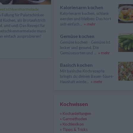
Kalorienarm kochen
wetschkenmarmelade
Kalorienarm kochen, schlank
s Füllung für Palatschinken
werden und bleiben: Das hört
d Kuchen, als Brotaufstrich
sich einfach...
» mehr
d, und und: Das Rezept für
etschkenmarmelade muss
Gemüse kochen
n einfach ausprobieren!
Gemüse kochen - Gemüse ist
lecker und gesund. Die
Gemüsesorten und ...
» mehr
Basisch kochen
Mit basische Kochrezepte
bringts du deinen Basen-Säure-
Haushalt wiede...
» mehr
Kochwissen
» Kochanleitungen
» Garmethoden
» Kochlexikon
» Tipps & Tricks