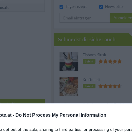
Tagesrezept
Newsletter
nsaft
Anmelde
Schmeckt dir sicher auch
Einhorn-Slush
Leicht
Kraftmüsli
Leicht
henhelfern
Selbstgemachter Pfirsichsiru
Leicht
te.at -
Do Not Process My Personal Information
f meine Einkaufsliste
Chia Pudding mit Früchten
to opt-out of the sale, sharing to third parties, or processing of your per