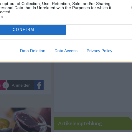
Rezepte
/
Obst Rezepte
/
o opt-out of Collection, Use, Retention, Sale, and/or Sharing
Rezepte
/
ersonal Data that Is Unrelated with the Purposes for which it
 Rezepte
lected.
In
CONFIRM
Like uns auf Facebook...
Data Deletion
Data Access
Privacy Policy
n
Anmelden
Artikelempfehlung