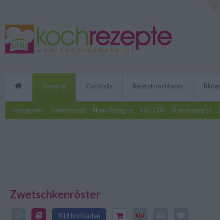
Rezepte
Cocktails
Rezept hochladen
Bilde
Kategorien
Tagesrezept
Neue Rezepte
Top 100
Grundrezepte
Zwetschkenröster
Der Zwetschkenröster zählt zu d
Süßspeisen wie Palatschinken od
simples Rezept, das man gut für
Bild hochladen