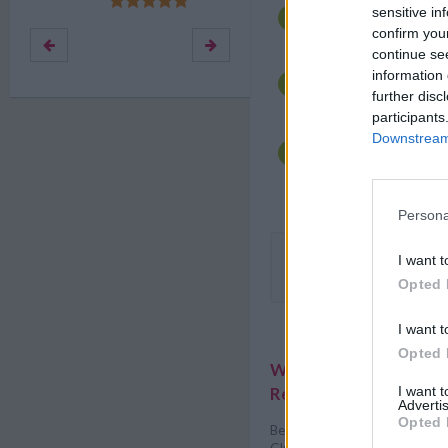
Für den
Zwetschken
sensitive in
Marmeladengläser he
confirm you
waschen und entstein
continue se
Zwetschken mit dem Z
information 
Gewürznelken, der Z
further disc
Wasser langsam einko
participants
Wenn die Zwetschkenh
Downstream 
außen schält, den Z
nehmen und in die Gl
füllen.
Persona
Der Zwetschkenröster ist e
I want t
Kaiserschmarrn.
Opted 
I want t
Opted 
Weitere interessante
I want 
Rezeptsammlungen
Advertis
Opted 
Beilagen Rezepte
/
Dessert R