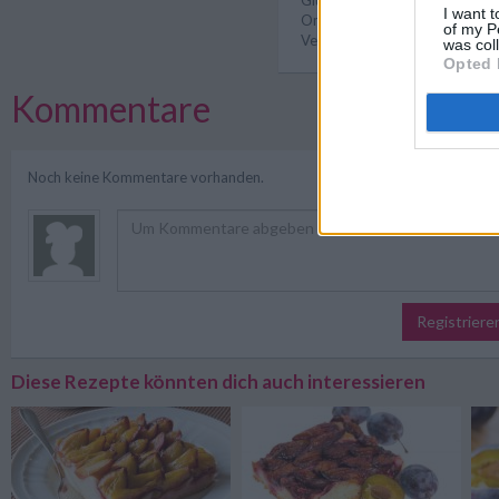
Glutenfreie Rezepte
/
Herbst 
I want t
Omas Rezepte
/
Süßspeisen 
of my P
Vegane Rezepte
/
Zwetschken
was col
Opted 
Kommentare
Noch keine Kommentare vorhanden.
Registriere
Diese Rezepte könnten dich auch interessieren