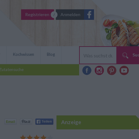
Registrieren
Anmelden
r
Kochwissen
Blog
Su
Zutatensuche
Anzeige
en besten Beilagen für
er Kaiserschmarrn. Ein
 überzählige Zwetschken