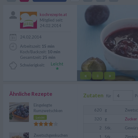
verwenden kann.
kochrezepte.at
Mitglied seit:
24.02.2014
24.02.2014
Arbeitszeit:
15 min
Koch/Backzeit:
10 min
Gesamtzeit:
25 min
Schwierigkeit:
«
»
||
Ähnliche Rezepte
Zutaten
für
P
Eingelegte
620
g
Zwetsc
Rumzwetschken
Leicht
320
g
Zucker
2
Stk.
Gewürz
Zwetschgenkuchen
1
Stk.
Zimtri