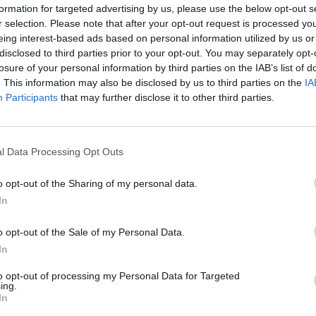
röster
zuerst die
formation for targeted advertising by us, please use the below opt-out s
Leicht
iß ausspülen. Zwetschken
r selection. Please note that after your opt-out request is processed y
en.
eing interest-based ads based on personal information utilized by us or
itronensaft, Zucker, den
Fitness Shake
disclosed to third parties prior to your opt-out. You may separately opt-
imtrinde und etwas
losure of your personal information by third parties on the IAB’s list of
Leicht
chen lassen.
. This information may also be disclosed by us to third parties on the
IA
aut sich leicht nach
Participants
that may further disclose it to other third parties.
wetschkenröster vom Herd
Birnen-Kirsch-Kuchen
äser bzw. Dessertschalen
Mittel
l Data Processing Opt Outs
ine ideale Beilage zum
o opt-out of the Sharing of my personal data.
Anzeige
In
o opt-out of the Sale of my Personal Data.
In
to opt-out of processing my Personal Data for Targeted
ing.
In
ezepte
/