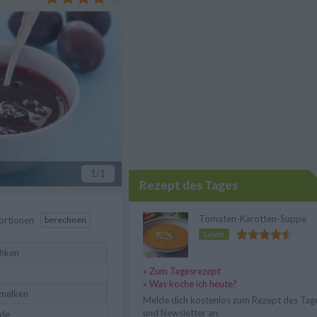
1
/1
Rezept des Tages
Tomaten-Karotten-Suppe
ortionen
berechnen
Leicht
hken
» Zum Tagesrezept
» Was koche ich heute?
nelken
Melde dich kostenlos zum Rezept des Tag
und Newsletter an.
nde