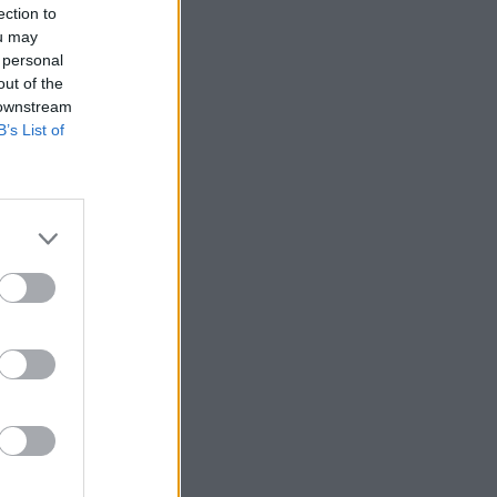
ection to
ou may
 personal
out of the
 downstream
B’s List of