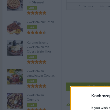
mit Streusel
1
Schuss
Zitrone
Leicht
Zwetschkenkuchen
Leicht
Karamellisierte
Zwetschken mit
Obers & Eierlikör
Leicht
Zwetschken
eingelegt in Cognac
Leicht
Zu den Küc
Zwetschken
Kochrezep
Au
Crumble
Zubereitung
Leicht
If you wish 