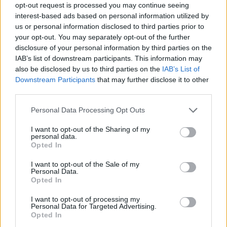
opt-out request is processed you may continue seeing
Ähnliche Rezepte
interest-based ads based on personal information utilized by
Garnelen Laibchen
us or personal information disclosed to third parties prior to
your opt-out. You may separately opt-out of the further
Leicht
disclosure of your personal information by third parties on the
IAB’s list of downstream participants. This information may
also be disclosed by us to third parties on the
IAB’s List of
Gegrillte Garnelenschwänze mit
Downstream Participants
that may further disclose it to other
Kräuterbutter
third parties.
Leicht
Personal Data Processing Opt Outs
Zucchininudeln mit Garnelen
I want to opt-out of the Sharing of my
Leicht
personal data.
Opted In
Knoblauch Garnelen
I want to opt-out of the Sale of my
Personal Data.
Leicht
Opted In
I want to opt-out of processing my
Personal Data for Targeted Advertising.
Garnelen vom Grill
Opted In
Leicht