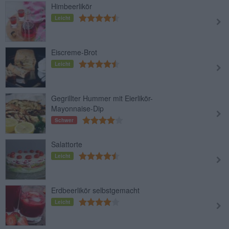
Himbeerlikör
Leicht
Eiscreme-Brot
Leicht
Gegrillter Hummer mit Eierlikör-
Mayonnaise-Dip
Schwer
Salattorte
Leicht
Erdbeerlikör selbstgemacht
Leicht