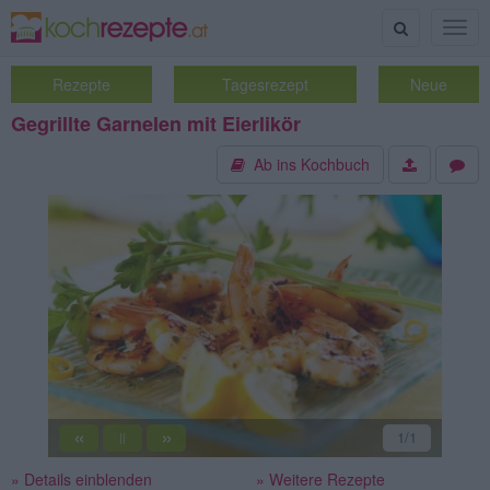
Suche
Togg
navig
Rezepte
Tagesrezept
Neue
Gegrillte Garnelen mit Eierlikör
Ab ins Kochbuch
«
»
1
/1
||
» Details einblenden
» Weitere Rezepte