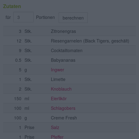
Zutaten
für
Portionen
berechnen
3
Stk.
Zitronengras
12
Stk.
Riesengarnelen
(Black Tigers, geschält)
9
Stk.
Cocktailtomaten
0.5
Stk.
Babyananas
5
g
Ingwer
1
Stk.
Limette
2
Stk.
Knoblauch
150
ml
Eierlikör
100
ml
Schlagobers
100
g
Creme Fresh
1
Prise
Salz
1
Prise
Pfeffer