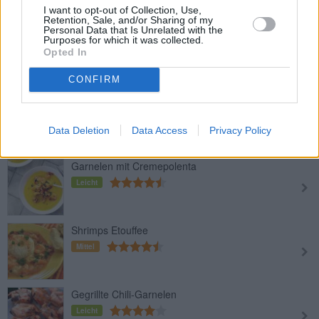
I want to opt-out of Collection, Use,
Retention, Sale, and/or Sharing of my
Personal Data that Is Unrelated with the
Frittierte Gambas
Purposes for which it was collected.
Opted In
Mittel
CONFIRM
Gebratene Garnelen oder Gambas
mit Zitronen Aioli
Data Deletion
Data Access
Privacy Policy
Leicht
Garnelen mit Cremepolenta
Leicht
Shrimps Etouffee
Mittel
Gegrillte Chili-Garnelen
Leicht