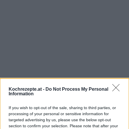
Interessante Rezeptsammlungen
Kochrezepte.at -
Do Not Process My Personal
Eierlikör Rezepte
/
Garnelen Rezepte
/
Gartenparty Rezepte
/
Information
Grillrezepte - Köstliche Rezepte zum Grillen
/
Meeresfrüchte
Rezepte
/
Party Rezepte
/
Pfannengerichte Rezepte
/
Sommer
If you wish to opt-out of the sale, sharing to third parties, or
processing of your personal or sensitive information for
Rezepte
targeted advertising by us, please use the below opt-out
section to confirm your selection. Please note that after your
Top