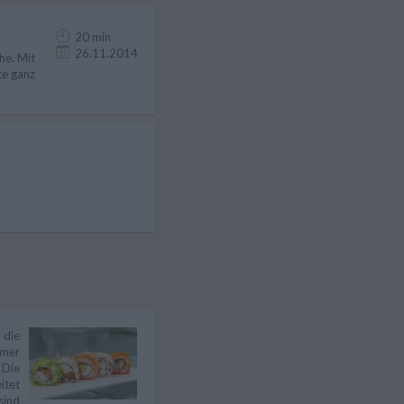
20 min
26.11.2014
he. Mit
ce ganz
 die
mmer
 Die
itet
sind