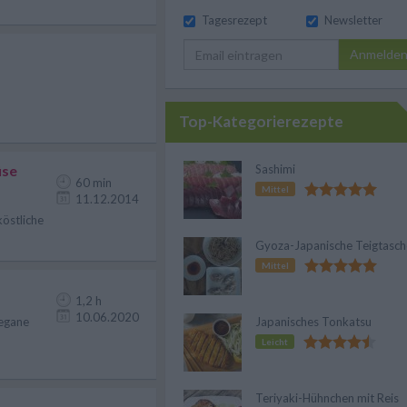
Tagesrezept
Newsletter
Anmelde
Top-Kategorierezepte
üse
Sashimi
60 min
Mittel
11.12.2014
köstliche
Gyoza-Japanische Teigtasc
Mittel
1,2 h
10.06.2020
vegane
Japanisches Tonkatsu
Leicht
Teriyaki-Hühnchen mit Reis