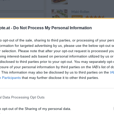
Maki-Rollen
Mittel
50 min
27.03.2015
te.at -
Do Not Process My Personal Information
.
Anzeige
to opt-out of the sale, sharing to third parties, or processing of your per
formation for targeted advertising by us, please use the below opt-out s
r selection. Please note that after your opt-out request is processed y
45 min
eing interest-based ads based on personal information utilized by us or
02.03.2021
e Variante
disclosed to third parties prior to your opt-out. You may separately opt-
lingt mit
losure of your personal information by third parties on the IAB’s list of
. This information may also be disclosed by us to third parties on the
IA
Participants
that may further disclose it to other third parties.
50 min
05.04.2014
ner Lachs
l Data Processing Opt Outs
xotische
o opt-out of the Sharing of my personal data.