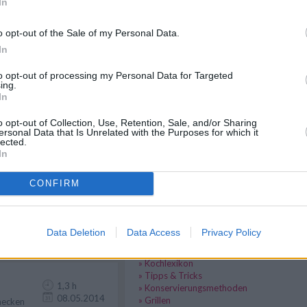
In
Like uns auf Facebook...
45 min
13.05.2014
o opt-out of the Sale of my Personal Data.
üche: Die
hermaßen
In
to opt-out of processing my Personal Data for Targeted
ing.
In
eicht
10 min
13.05.2014
o opt-out of Collection, Use, Retention, Sale, and/or Sharing
h
ersonal Data that Is Unrelated with the Purposes for which it
bereitung
lected.
In
CONFIRM
1,8 h
20.02.2015
keres
Kochwissen
al
Data Deletion
Data Access
Privacy Policy
!
» Kochanleitungen
» Garmethoden
» Kochlexikon
» Tipps & Tricks
1,3 h
» Konservierungsmethoden
08.05.2014
» Grillen
mecken