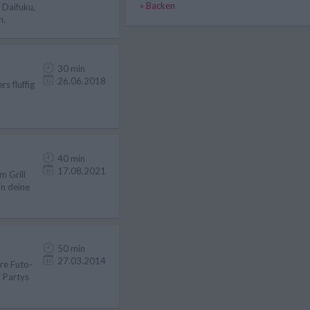
» Backen
 Daifuku,
n.
30 min
26.06.2018
s fluffig
40 min
17.08.2021
m Grill
in deine
50 min
27.03.2014
ere Futo-
i Partys