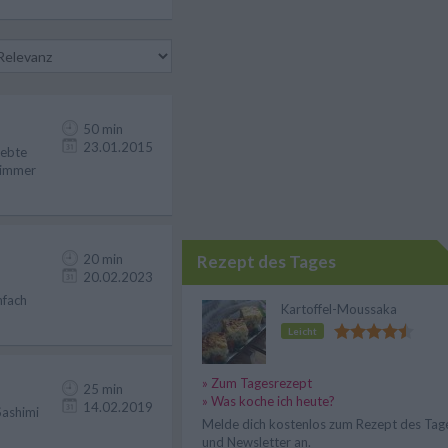
50 min
23.01.2015
iebte
e immer
20 min
Rezept des Tages
20.02.2023
nfach
Kartoffel-Moussaka
Leicht
» Zum Tagesrezept
25 min
» Was koche ich heute?
14.02.2019
Sashimi
Melde dich kostenlos zum Rezept des Tag
und Newsletter an.