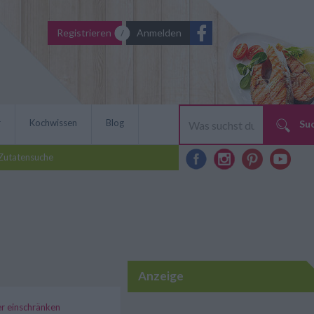
Registrieren
Anmelden
r
Kochwissen
Blog
Su
Zutatensuche
Anzeige
ter einschränken