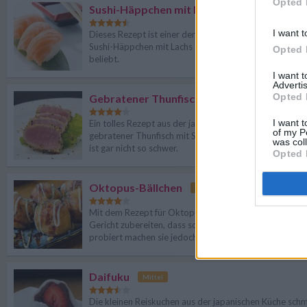
Opted 
Sushi-Häppchen mit Lachs
Leicht
I want t
Dieses Rezept ist einer der Klassiker der japanischen K
Sushi-Häppchen mit Lachs sind bei Jung und Alt gleic
Opted 
beliebt.
I want 
Advertis
Opted 
Gebratener Thunfisch mit Sesamkruste
L
I want t
Ein tolles Rezept aus der japanischen Küche: So köstlic
of my P
gebratener Thunfisch mit Sesamkruste auch ist, die Zu
was col
ist gar nicht so schwer.
Opted 
Oktopus-Bällchen
Mittel
Mit dem Rezept für Oktopus-Bällchen lässt sich ein lec
Gericht zubereiten, dass so wohl eher unbekannt. Einm
probiert machen sie jedoch sehr schnell süchtig. Lecker
Daifuku
Mittel
Die kleinen Reiskuchen aus der japanischen Küche sch