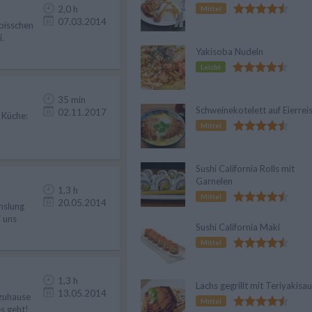
2,0 h
Mittel
07.03.2014
 bisschen
.
Yakisoba Nudeln
Leicht
35 min
Schweinekotelett auf Eierrei
02.11.2017
 Küche:
Mittel
Sushi California Rolls mit
Garnelen
1,3 h
Mittel
20.05.2014
hslung
 uns
Sushi California Maki
Mittel
1,3 h
Lachs gegrillt mit Teriyakisa
13.05.2014
 zuhause
Mittel
s geht!