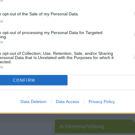
In
a nicht abschrecken.
o opt-out of the Sale of my Personal Data.
In
k mit einem Kräuteröl
frischen
to opt-out of processing my Personal Data for Targeted
n.
ing.
Like uns auf Facebook...
In
o opt-out of Collection, Use, Retention, Sale, and/or Sharing
ersonal Data that Is Unrelated with the Purposes for which it
lected.
In
CONFIRM
Rezepte
/
pte
/
Nudel Rezepte
/
Data Deletion
Data Access
Privacy Policy
Artikelempfehlung