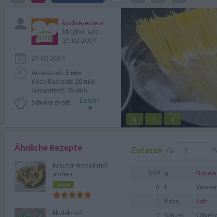
von allein. Dieses Rezept erklärt
kochrezepte.at
Mitglied seit:
24.02.2014
24.02.2014
Arbeitszeit:
5 min
Koch/Backzeit:
10 min
Gesamtzeit:
15 min
Schwierigkeit:
«
»
||
Ähnliche Rezepte
Zutaten
für
P
Kräuter-Ravioli mal
650
g
Nudeln
anders
Leicht
6
l
Wasser
1
Prise
Salz
Nudeln mit
1
Schuss
Olivenö