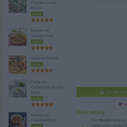
Putenbrust und
Rucola
Leicht
Nudeln mit
Sojasprossen
Leicht
Yakisoba Nudeln
Leicht
Pasta mit
Gorgonzola-Rucola-
Zu den Küc
Sauce
Leicht
Au
Zubereitung
Nudeln mit
Fleischbällchen
Das
Nudeln kochen
italienischen Küche. H
Leicht