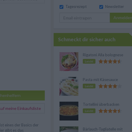
Tagesrezept
Newsletter
Anmelde
Schmeckt dir sicher auch
Rigatoni Alla bolognese
Leicht
Pasta mit Käsesauce
Leicht
henhelfern
Tortellini überbacken
f meine Einkaufsliste
Leicht
ist eines der Basics der
Bärlauch-Tagliatelle mit
ier gibt es das