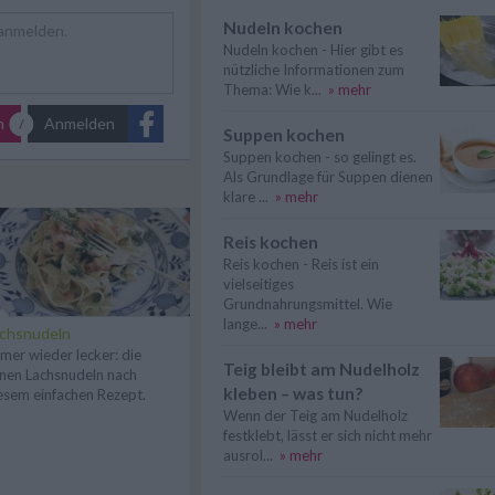
Nudeln kochen
Nudeln kochen - Hier gibt es
nützliche Informationen zum
Thema: Wie k...
» mehr
n
Anmelden
Suppen kochen
Suppen kochen - so gelingt es.
Als Grundlage für Suppen dienen
klare ...
» mehr
Reis kochen
Reis kochen - Reis ist ein
vielseitiges
Grundnahrungsmittel. Wie
lange...
» mehr
chsnudeln
mer wieder lecker: die
Teig bleibt am Nudelholz
inen Lachsnudeln nach
kleben – was tun?
esem einfachen Rezept.
Wenn der Teig am Nudelholz
festklebt, lässt er sich nicht mehr
ausrol...
» mehr