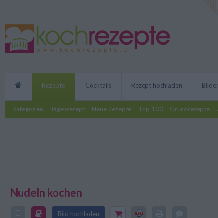
Rezepte
Cocktails
Rezept hochladen
Bilde
Kategorien
Tagesrezept
Neue Rezepte
Top 100
Grundrezepte
Nudeln kochen
Auch Nudeln kochen will gelernt 
Bild hochladen