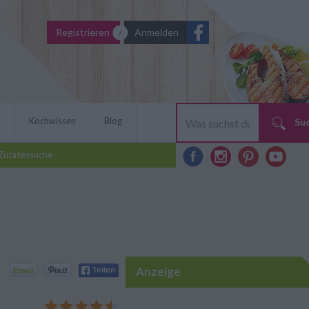
Registrieren
Anmelden
r
Kochwissen
Blog
Su
Zutatensuche
Anzeige
sein, dann klappt es bald