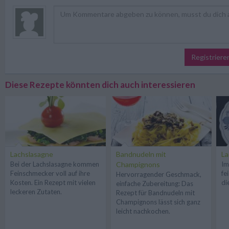
Registriere
Diese Rezepte könnten dich auch interessieren
Lachslasagne
Bandnudeln mit
La
Bei der Lachslasagne kommen
Champignons
Im
Feinschmecker voll auf ihre
fe
Hervorragender Geschmack,
Kosten. Ein Rezept mit vielen
di
einfache Zubereitung: Das
leckeren Zutaten.
Rezept für Bandnudeln mit
Champignons lässt sich ganz
leicht nachkochen.