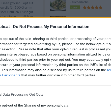
Räucherlachs
 Einen großen Topf auf
 jeweils für 100 Gramm
Leicht
ser einfüllen. Es ist gut
nahe wie nur möglich zu
Frischkäse Ravioli
chmack Olivenöl ins
Leicht
einer kräftigen Prise Salz
te.at -
Do Not Process My Personal Information
g ins kochende Wasser
to opt-out of the sale, sharing to third parties, or processing of your per
Bärlauch-Teigtaschen
 ein bis zwei Minuten im
formation for targeted advertising by us, please use the below opt-out s
Leicht
r angegebenen Kochzeit
r selection. Please note that after your opt-out request is processed y
lanen. Besonders lange
eing interest-based ads based on personal information utilized by us or
tenwender vorsichtig in
nd mit dem Uhrzeigersinn
disclosed to third parties prior to your opt-out. You may separately opt-
ichts am Boden des Topfes
losure of your personal information by third parties on the IAB’s list of
Anzeige
. This information may also be disclosed by us to third parties on the
IA
Participants
that may further disclose it to other third parties.
 al dente (bissfest), wobei
Farbe auf eine weiche
nsicherheit die Nudel
nehmen und selbst
l Data Processing Opt Outs
hütten, abschrecken, wenn
o opt-out of the Sharing of my personal data.
arbeitet oder serviert
tnahen Verarbeitung