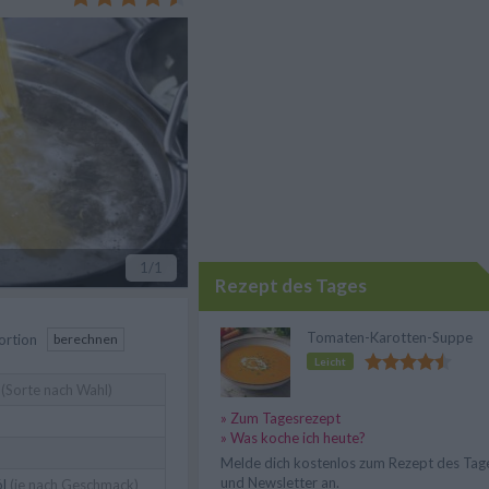
 die Zubereitung im Detail.
1
/1
Rezept des Tages
Tomaten-Karotten-Suppe
ortion
berechnen
Leicht
(Sorte nach Wahl)
» Zum Tagesrezept
» Was koche ich heute?
Melde dich kostenlos zum Rezept des Tag
und Newsletter an.
l
(je nach Geschmack)