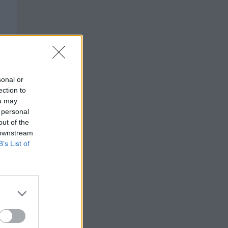
sonal or
ection to
ou may
 personal
out of the
 downstream
B’s List of