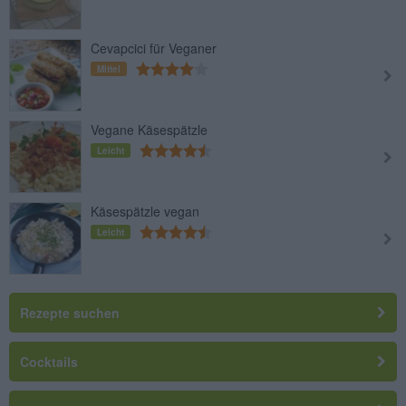
Cevapcici für Veganer
Mittel
Vegane Käsespätzle
Leicht
Käsespätzle vegan
Leicht
Rezepte suchen
Cocktails