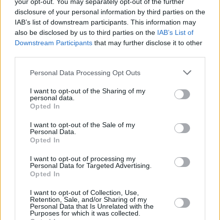
your opt-out. You may separately opt-out of the further
disclosure of your personal information by third parties on the
IAB’s list of downstream participants. This information may
also be disclosed by us to third parties on the
IAB’s List of
Downstream Participants
that may further disclose it to other
third parties.
Personal Data Processing Opt Outs
I want to opt-out of the Sharing of my
personal data.
Opted In
I want to opt-out of the Sale of my
Personal Data.
Opted In
Interessante Rezeptsammlungen
I want to opt-out of processing my
Personal Data for Targeted Advertising.
Hauptspeisen Rezepte
/
Marillen Rezepte
/
Obst Rezepte
/
Pilz
Opted In
Rezepte
/
Rouladen Rezepte
/
Soja Rezepte
/
Vegane Rezepte
I want to opt-out of Collection, Use,
/
Vegetarische Rezepte
/
Wein Rezepte
/
Zwiebel Rezepte
/
Retention, Sale, and/or Sharing of my
Personal Data that Is Unrelated with the
Knoblauch Rezepte
Purposes for which it was collected.