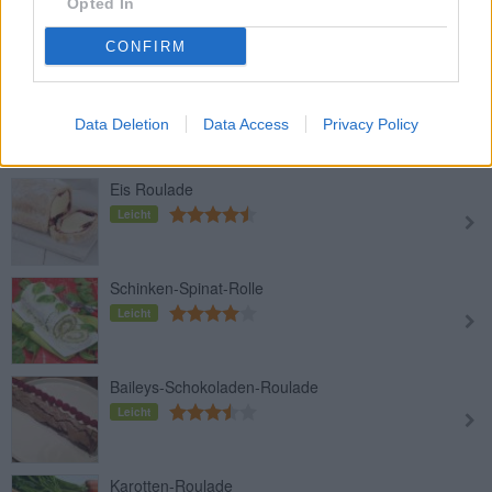
Opted In
Top
CONFIRM
Ähnliche Rezepte
Rindsroulade mit Karotten-Senf-
Sauce
Data Deletion
Data Access
Privacy Policy
Mittel
Eis Roulade
Leicht
Schinken-Spinat-Rolle
Leicht
Baileys-Schokoladen-Roulade
Leicht
Karotten-Roulade