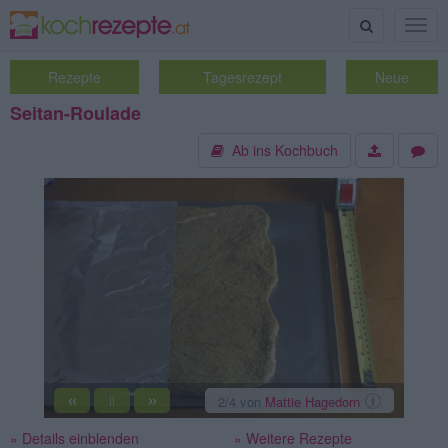
Suche
Togg
navig
Rezepte
Tagesrezept
Neue
Seitan-Roulade
Ab ins Kochbuch
«
»
2
/4
von
Mattie Hagedorn
||
» Details einblenden
» Weitere Rezepte