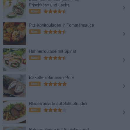
Frischkäse und Lachs
Mittel
Pilz-Kohlrouladen in Tomatensauce
Mittel
Hühnerroulade mit Spinat
Mittel
Biskotten-Bananen-Rolle
Mittel
Rinderroulade auf Schupfnudeln
Mittel
Putenrouladen mit Schinken und