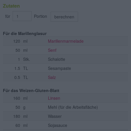
Zutaten
für
Portion
berechnen
Für die Marillenglasur
120
ml
Marillenmarmelade
50
ml
Senf
1
Stk.
Schalotte
1.5
TL
Sesampaste
0.5
TL
Salz
Für das Weizen-Gluten-Blatt
160
ml
Linsen
50
g
Mehl
(für die Arbeitsfläche)
180
ml
Wasser
60
ml
Sojasauce