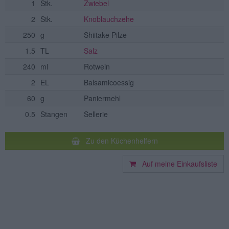
1
Stk.
Zwiebel
2
Stk.
Knoblauchzehe
250
g
Shiitake Pilze
1.5
TL
Salz
240
ml
Rotwein
2
EL
Balsamicoessig
60
g
Paniermehl
0.5
Stangen
Sellerie
Zu den Küchenhelfern
Auf meine Einkaufsliste