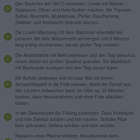
Den Backofen auf 160°C vorheizen. Linsen mit Wasser,
Sojasauce, Oliven und Haferflocken mischen. Mit Thymian,
Salbei, Rosmarin, Muskatnuss, Pfeffer, Raucharoma,
Zwiebel- und Knoblauch-Granulat würzen.
Die Linsen-Mischung mit dem Stabmixer ebenfalls fein
pürieren. Mit dem Weizenmehl vermengen und 5 Minuten
lang kräftig durchkneten, bis ein glatter Teig entsteht.
Die Arbeitsfläche mit Mehl bestreuen und den Teig darauf zu
einem 30x30 cm großen Quadrat ausrollen. Ein Backblech
mit Backpapier auslegen und den Teig darauf legen.
Mit Alufolie abdecken und ein paar Mal mit einem
Schaschlikspieß in die Folie pieksen, damit der Dampf aus
den Löchern entweichen kann. Im Ofen ca. 30 Minuten
backen, dann herausnehmen und ohne Folie abkühlen
lassen.
In der Zwischenzeit die Füllung zubereiten. Dazu Knoblauch
und rote Zwiebel schälen und fein hacken. Shiitake-Pilze
klein schneiden. Sellerie schälen und klein würfeln.
Rapsöl in einer Pfanne erhitzen. Kreuzkümmel darin