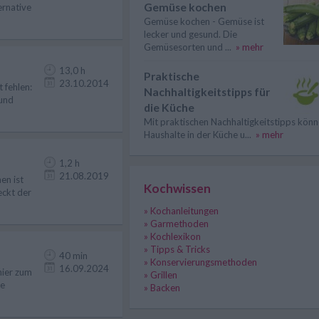
Gemüse kochen
ernative
Gemüse kochen - Gemüse ist
lecker und gesund. Die
Gemüsesorten und ...
» mehr
13,0 h
Praktische
23.10.2014
t fehlen:
Nachhaltigkeitstipps für
 und
die Küche
Mit praktischen Nachhaltigkeitstipps kön
Haushalte in der Küche u...
» mehr
1,2 h
21.08.2019
en ist
Kochwissen
eckt der
» Kochanleitungen
» Garmethoden
» Kochlexikon
» Tipps & Tricks
40 min
» Konservierungsmethoden
16.09.2024
hier zum
» Grillen
he
» Backen