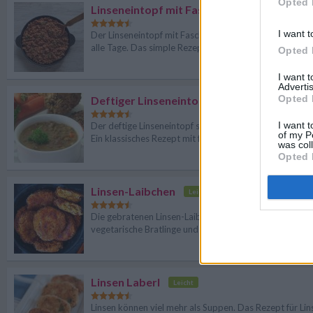
Opted 
Linseneintopf mit Faschiertem
Leicht
I want t
Der Linseneintopf mit Faschiertem ist ein herzhaftes Ge
alle Tage. Das simple Rezept ist rasch gekocht.
Opted 
I want 
Advertis
Opted 
Deftiger Linseneintopf
Leicht
I want t
Der deftige Linseneintopf sättigt und wärmt an kalten 
of my P
Ein klassisches Rezept mit frischen Zutaten.
was col
Opted 
Linsen-Laibchen
Leicht
Die gebratenen Linsen-Laibchen sind schmackhafte,
vegetarische Bratlinge und schmecken der ganzen Famil
Linsen Laberl
Leicht
Linsen können viel mehr als Suppen. Das Rezept für Lin