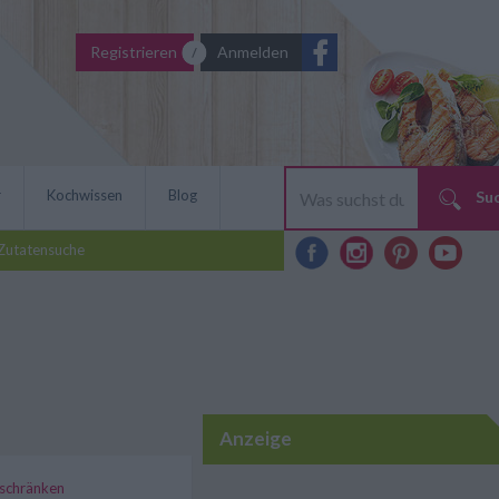
Registrieren
Anmelden
r
Kochwissen
Blog
Su
Zutatensuche
Anzeige
inschränken