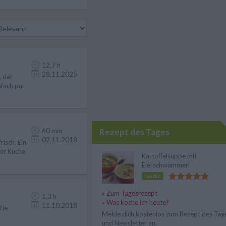
12,7 h
28.11.2025
, der
nfach pur
60 min
Rezept des Tages
02.11.2018
isch. Ein
der Küche
Kartoffelsuppe mit
Eierschwammerl
Leicht
» Zum Tagesrezept
1,3 h
» Was koche ich heute?
11.10.2018
fte
Melde dich kostenlos zum Rezept des Tag
und Newsletter an.