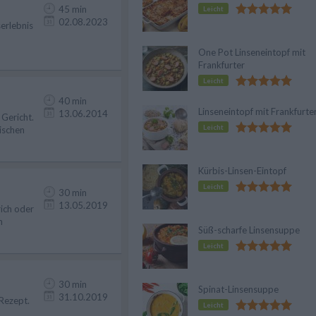
45 min
Leicht
02.08.2023
erlebnis
One Pot Linseneintopf mit
Frankfurter
Leicht
40 min
Linseneintopf mit Frankfurte
13.06.2014
 Gericht.
Leicht
ischen
Kürbis-Linsen-Eintopf
Leicht
30 min
13.05.2019
rich oder
n
Süß-scharfe Linsensuppe
Leicht
30 min
Spinat-Linsensuppe
31.10.2019
 Rezept.
Leicht