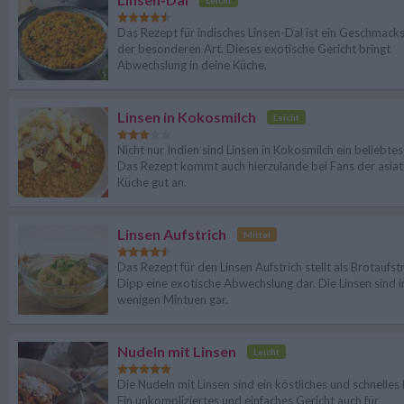
Leicht
Das Rezept für indisches Linsen-Dal ist ein Geschmacks
der besonderen Art. Dieses exotische Gericht bringt
Abwechslung in deine Küche.
Linsen in Kokosmilch
Leicht
Nicht nur Indien sind Linsen in Kokosmilch ein beliebtes
Das Rezept kommt auch hierzulande bei Fans der asiat
Küche gut an.
Linsen Aufstrich
Mittel
Das Rezept für den Linsen Aufstrich stellt als Brotaufst
Dipp eine exotische Abwechslung dar. Die Linsen sind i
wenigen Mintuen gar.
Nudeln mit Linsen
Leicht
Die Nudeln mit Linsen sind ein köstliches und schnelles
Ein unkompliziertes und einfaches Gericht auch für