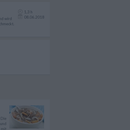
1,3 h
08.06.2018
nd wird
schmeckt.
 Die
 und
 mit