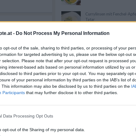
Currylinsen mit Fenchel-Apfe
Tatar
40 min
Leicht
27.02.2025
es
te.at -
Do Not Process My Personal Information
Anzeige
to opt-out of the sale, sharing to third parties, or processing of your per
formation for targeted advertising by us, please use the below opt-out s
r selection. Please note that after your opt-out request is processed y
1,3 h
eing interest-based ads based on personal information utilized by us or
30.01.2026
e
disclosed to third parties prior to your opt-out. You may separately opt-
ienischen
losure of your personal information by third parties on the IAB’s list of
. This information may also be disclosed by us to third parties on the
IA
Participants
that may further disclose it to other third parties.
icht
35 min
12.05.2026
isches
l Data Processing Opt Outs
nd
ocht.
o opt-out of the Sharing of my personal data.