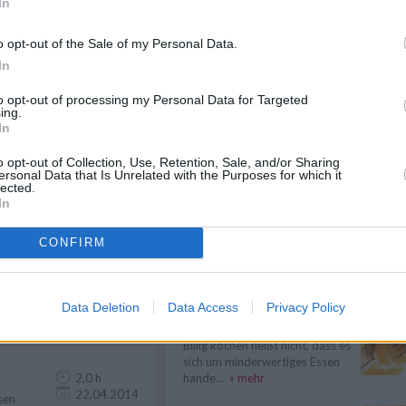
In
Like uns auf Facebook...
40 min
07.01.2022
o opt-out of the Sale of my Personal Data.
richt für
In
to opt-out of processing my Personal Data for Targeted
ing.
In
50 min
26.02.2014
o opt-out of Collection, Use, Retention, Sale, and/or Sharing
Tagen.
ersonal Data that Is Unrelated with the Purposes for which it
lected.
In
CONFIRM
50 min
Artikelempfehlung
24.01.2025
ie.
Data Deletion
Data Access
Privacy Policy
Billig kochen
Billig kochen heißt nicht, dass es
sich um minderwertiges Essen
2,0 h
hande...
» mehr
22.04.2014
sen